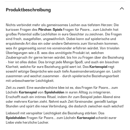
Produktbeschreibung
Nichts verbindet mehr als gemeinsames Lachen aus tiefstem Herzen: Die
kuriosen Fragen des
P
ärchen-Spiels
Fragen für Paare... zum Lächeln hat
großes Potential süße Lachfalten in eure Gesichter zu zeichnen. Die Fragen
sind frech, ausgefallen, ungewöhnlich. Dabei kann auf spielerische und
erquickende Art das ein oder andere Geheimnis zum Vorschein kommen,
was ihr gegenseitig sonst nie voneinander erfahren würdet. Von trivialen
Überlegungen wie z.B. was das unnötigste Produkt ist, welchen
Zauberspruch ihr gerne lernen würdet, bis hin zu Fragen über die Beziehung
- hier ist alles dabei. Das bringt jede Menge Spaß, und auch ein bisschen
Klarheit, welche für eure Beziehung gold wert ist. Das
Kartenspiel
regt
sowohl witzige Gespräche wie auch tiefe Auseinandersetzungen an. Lacht
zusammen und wachst zusammen - durch spielerische Beziehungsarbeit
mit unbeschwerter Leichtigkeit.
Zeit zu zweit: Eine wunderschöne Idee ist es, das
Fragen für Paare... zum
Lächeln
Kartenspiel
von
Spielehelden
in euren Alltag zu integrieren.
Erschafft euch ein intimes Ritual, indem ihr zum Beispiel jeden Abend eine
oder mehrere Karten zieht. Nehmt euch Zeit füreinander, genießt lustige
Stunden und spürt die neue Verbindung, die dadurch zwischen euch wächst!
Liebevoll mit verspielter Leichtigkeit die Beziehung stärken: Das
Spielehelden
Fragen für Paare... zum Lächeln
Kartenspiel
schenkt eurer
Liebe viele herzliche Lacher.