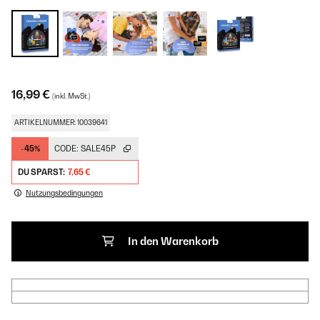
16,99 €
(inkl. MwSt.)
ARTIKELNUMMER: 10039641
-45%
CODE:
SALE45P
DU SPARST:
7,65 €
Nutzungsbedingungen
In den Warenkorb