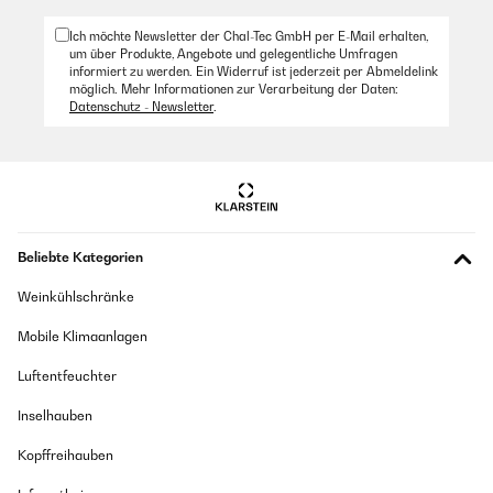
waren, die man vielleicht etwas präziser hätte formulieren können.
Ich möchte Newsletter der Chal-Tec GmbH per E-Mail erhalten,
Amazon Benutzer – Bewertung durch Chal-Tec GmbH nicht
um über Produkte, Angebote und gelegentliche Umfragen
eigenständig überprüft
informiert zu werden. Ein Widerruf ist jederzeit per Abmeldelink
möglich. Mehr Informationen zur Verarbeitung der Daten:
Datenschutz - Newsletter
.
22/03/2024
Hatten auf einer Langen Autofahrt dabei und war sehr unterhaltsam
Amazon Benutzer – Bewertung durch Chal-Tec GmbH nicht
eigenständig überprüft
Beliebte Kategorien
09/02/2024
Weinkühlschränke
Davon habe ich mir mehr versprochen - schade. Aber sowas ist ja
immer ein subjektives Empfinden
Mobile Klimaanlagen
Amazon Benutzer – Bewertung durch Chal-Tec GmbH nicht
Luftentfeuchter
eigenständig überprüft
Inselhauben
18/01/2024
Kopffreihauben
Schöne Beschäftigung Wir können uns schön damit beschäftigen