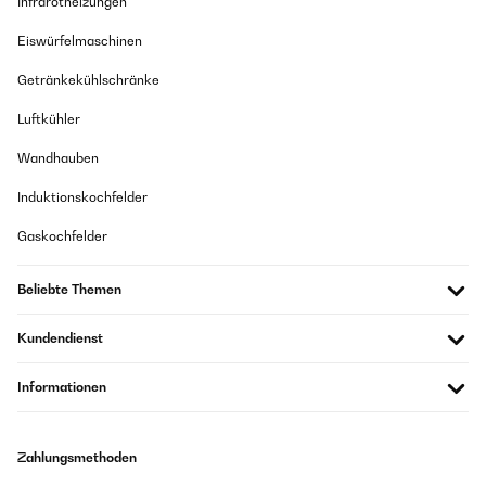
Infrarotheizungen
Amazon Benutzer – Bewertung durch Chal-Tec GmbH nicht
eigenständig überprüft
Eiswürfelmaschinen
Getränkekühlschränke
18/01/2024
Luftkühler
Wir können uns schön damit beschäftigen
Wandhauben
Amazon Benutzer – Bewertung durch Chal-Tec GmbH nicht
eigenständig überprüft
Induktionskochfelder
Gaskochfelder
13/12/2023
Die Fragen sind sehr abwechslungsreich und gut ausarbeitet, so dass
Beliebte Themen
sie viele Anregungen und Spass zu zweit oder in einer Gruppe bieten.
Amazon Benutzer – Bewertung durch Chal-Tec GmbH nicht
Kundendienst
eigenständig überprüft
Informationen
04/09/2023
Habe es für meinen Freund und mich besorgt und wir spielen es beide
Zahlungsmethoden
sehr gerne. Es bringt uns ein bisschen enger zusammen und wir lernen
dinge über den anderen, die wir sonst vielleicht nicht gelernt hätten