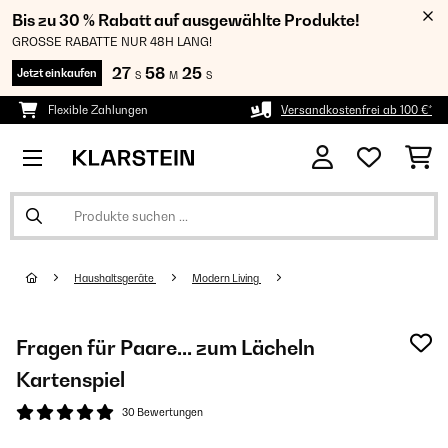
Bis zu 30 % Rabatt auf ausgewählte Produkte!
GROSSE RABATTE NUR 48H LANG!
27
58
25
Jetzt einkaufen
S
M
S
Flexible Zahlungen
Versandkostenfrei ab 100 €*
Haushaltsgeräte
Modern Living
Fragen für Paare... zum Lächeln
Kartenspiel
30 Bewertungen