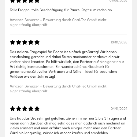
01/08/2025
Tolle Fragen, tolle Beschäftigung für Paare. Regt zum reden an.
Amazon Benutzer – Bewertung durch Chal-Tec GmbH nicht
eigenständig überprüft
13/01/2025
Das nalara-Fragespiel für Paare ist einfach großartig! Wir haben
stundenlang geredet und dabei Seiten aneinander entdeckt, die wir
vorher nicht kannten. Es hilft wirklich, den Partner auf eine ganz neue
Art richtig kennenzulernen. Ein wunderschönes Geschenk für
gemeinsame Zeit voller Vertrauen und Nähe – ideal für besondere
Anlässe wie den Jahrestag!
Amazon Benutzer – Bewertung durch Chal-Tec GmbH nicht
eigenständig überprüft
04/11/2024
Uns hat das Set sehr gut gefallen, ziehen immer nur 2 bis 3 Fragen und
reden dann darüber.Ich mag sehr, dass man dadurch sich nochmal an
vieles erinnert und man erfährt noch einiges mehr über den Partner.
Wird nie langweilig, würde ich wieder kaufen und empfehlen.