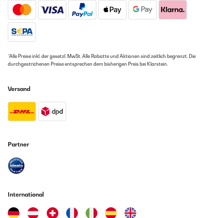
Amazon Benutzer – Bewertung durch Chal-Tec GmbH nicht
eigenständig überprüft
11/08/2023
*Alle Preise inkl. der gesetzl. MwSt. Alle Rabatte und Aktionen sind zeitlich begrenzt. Die
Macht Spaß Sehr unterhaltsam.
durchgestrichenen Preise entsprechen dem bisherigen Preis bei Klarstein.
Amazon Benutzer – Bewertung durch Chal-Tec GmbH nicht
eigenständig überprüft
Versand
11/08/2023
Sehr unterhaltsam.
Partner
Amazon Benutzer – Bewertung durch Chal-Tec GmbH nicht
eigenständig überprüft
11/06/2023
International
Man sollte sich schon etwas kennen nichts für frisch verliebte
Amazon Benutzer – Bewertung durch Chal-Tec GmbH nicht