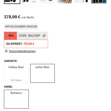
378,99 €
(inkl. MwSt.)
ARTIKELNUMMER: 10041200
-45%
CODE:
SALE45P
DU SPARST:
170,55 €
Nutzungsbedingungen
VARIANTE:
halbes Bein
volles Bein
Verfügbar
FARBE:
Schwarz