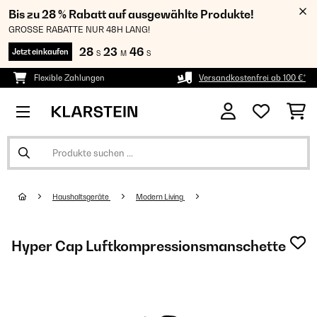
Bis zu 28 % Rabatt auf ausgewählte Produkte!
GROSSE RABATTE NUR 48H LANG!
28
23
46
Jetzt einkaufen
S
M
S
Flexible Zahlungen
Versandkostenfrei ab 100 €*
Haushaltsgeräte
Modern Living
Hyper Cap Luftkompressionsmanschette