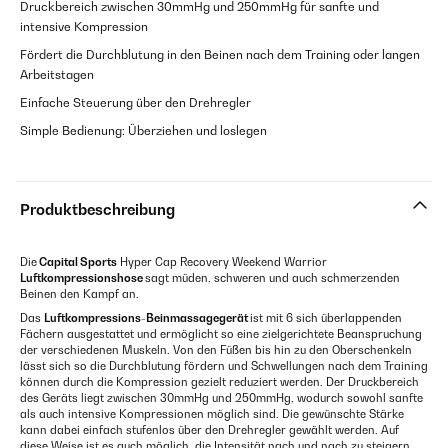
Druckbereich zwischen 30mmHg und 250mmHg für sanfte und
intensive Kompression
Fördert die Durchblutung in den Beinen nach dem Training oder langen
Arbeitstagen
Einfache Steuerung über den Drehregler
Simple Bedienung: Überziehen und loslegen
Produktbeschreibung
Die
Capital Sports
Hyper Cap Recovery Weekend Warrior
Luftkompressionshose
sagt müden, schweren und auch schmerzenden
Beinen den Kampf an.
Das
Luftkompressions-Beinmassagegerät
ist mit 6 sich überlappenden
Fächern ausgestattet und ermöglicht so eine zielgerichtete Beanspruchung
der verschiedenen Muskeln. Von den Füßen bis hin zu den Oberschenkeln
lässt sich so die Durchblutung fördern und Schwellungen nach dem Training
können durch die Kompression gezielt reduziert werden. Der Druckbereich
des Geräts liegt zwischen 30mmHg und 250mmHg, wodurch sowohl sanfte
als auch intensive Kompressionen möglich sind. Die gewünschte Stärke
kann dabei einfach stufenlos über den Drehregler gewählt werden. Auf
diese Weise ist es auch möglich, die Intensität nach und nach zu steigern,