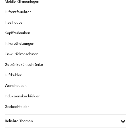
Mobile Klimaanlagen
Luftentfeuchter
Inselhauben
Kopffreihauben
Infrarotheizungen
Eiswürfelmaschinen
Getränkekühlschränke
Luftkühler
Wandhauben
Induktionskochfelder
Gaskochfelder
Beliebte Themen