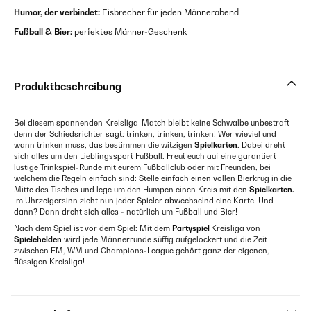
Humor, der verbindet:
Eisbrecher für jeden Männerabend
Fußball & Bier:
perfektes Männer-Geschenk
Produktbeschreibung
Bei diesem spannenden Kreisliga-Match bleibt keine Schwalbe unbestraft -
denn der Schiedsrichter sagt: trinken, trinken, trinken! Wer wieviel und
wann trinken muss, das bestimmen die witzigen
Spielkarten
. Dabei dreht
sich alles um den Lieblingssport Fußball. Freut euch auf eine garantiert
lustige Trinkspiel-Runde mit eurem Fußballclub oder mit Freunden, bei
welchem die Regeln einfach sind: Stelle einfach einen vollen Bierkrug in die
Mitte des Tisches und lege um den Humpen einen Kreis mit den
Spielkarten.
Im Uhrzeigersinn zieht nun jeder Spieler abwechselnd eine Karte. Und
dann? Dann dreht sich alles - natürlich um Fußball und Bier!
Nach dem Spiel ist vor dem Spiel: Mit dem
Partyspiel
Kreisliga von
Spielehelden
wird jede Männerrunde süffig aufgelockert und die Zeit
zwischen EM, WM und Champions-League gehört ganz der eigenen,
flüssigen Kreisliga!