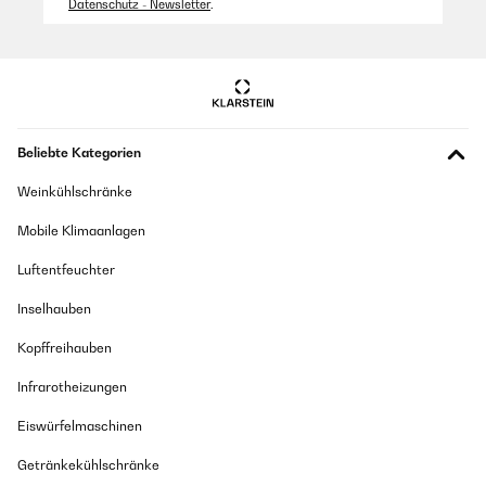
Datenschutz - Newsletter
.
Witzig gemacht
Amazon Benutzer – Bewertung durch Chal-Tec GmbH nicht
eigenständig überprüft
26/06/2025
Beliebte Kategorien
Ist ein gutes Spiel für Partys
Weinkühlschränke
Amazon Benutzer – Bewertung durch Chal-Tec GmbH nicht
eigenständig überprüft
Mobile Klimaanlagen
Luftentfeuchter
14/06/2025
Inselhauben
Super Spiel!
Kopffreihauben
Amazon Benutzer – Bewertung durch Chal-Tec GmbH nicht
eigenständig überprüft
Infrarotheizungen
Eiswürfelmaschinen
02/06/2025
Getränkekühlschränke
Als Geschenk gekauft Kam gut an Lustiges Spiel