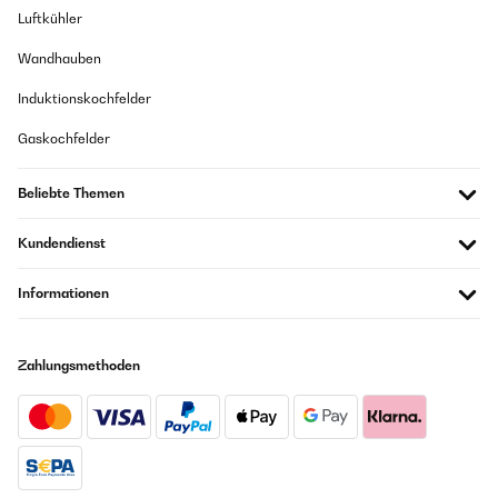
Luftkühler
Amazon Benutzer – Bewertung durch Chal-Tec GmbH nicht
eigenständig überprüft
Wandhauben
Induktionskochfelder
26/05/2025
Gaskochfelder
Hab dieses Spiel für einen lustigen Spieleabend mit Freunden bestellt.
Kann es wirklich weiterempfehlen. Musste das Kartenspiel erneut für
Freunde bestellen, da es so gut ankam. Mit den eigenen Regelkarten
Beliebte Themen
kann das Spiel mehr oder weniger beeinflusst werden. Hier sind den
Gedanken und Ideen keine Grenzen gesetzt... (macht vlt. vor dem Spiel
No-Gos ab)
Kundendienst
Amazon Benutzer – Bewertung durch Chal-Tec GmbH nicht
eigenständig überprüft
Informationen
19/05/2025
Zahlungsmethoden
sehr cooles spiel
Amazon Benutzer – Bewertung durch Chal-Tec GmbH nicht
eigenständig überprüft