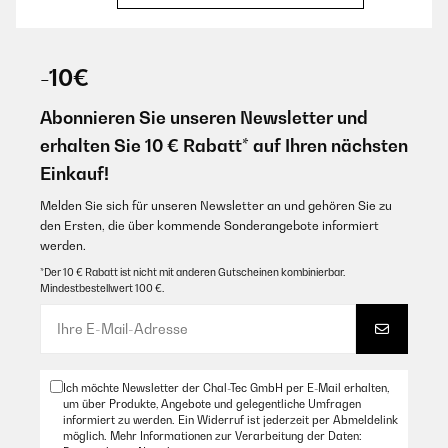
Sehr schnelle Lieferung und super verpackt, das Spiel macht echt Spaß
,kann man nur empfehlen
-10€
Amazon Benutzer – Bewertung durch Chal-Tec GmbH nicht
eigenständig überprüft
Abonnieren Sie unseren Newsletter und
erhalten Sie 10 € Rabatt* auf Ihren nächsten
17/11/2025
Einkauf!
Ist ein lustiges Trinkspiel.War ein Geburtstagsgeschenk an jemanden, er
hat es gleich am Wochenende mit Freunden gespielt.
Melden Sie sich für unseren Newsletter an und gehören Sie zu
den Ersten, die über kommende Sonderangebote informiert
Amazon Benutzer – Bewertung durch Chal-Tec GmbH nicht
werden.
eigenständig überprüft
*Der 10 € Rabatt ist nicht mit anderen Gutscheinen kombinierbar.
Mindestbestellwert 100 €.
14/11/2025
Super Lustiges Spiel.Toller Kontakt, problemlose Abwicklung, Danke.
Amazon Benutzer – Bewertung durch Chal-Tec GmbH nicht
eigenständig überprüft
Ich möchte Newsletter der Chal-Tec GmbH per E-Mail erhalten,
um über Produkte, Angebote und gelegentliche Umfragen
informiert zu werden. Ein Widerruf ist jederzeit per Abmeldelink
möglich. Mehr Informationen zur Verarbeitung der Daten:
31/08/2025