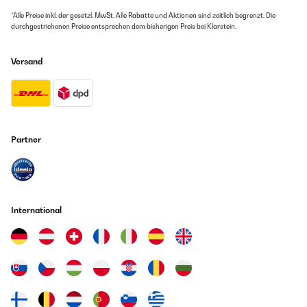
14/01/2025
*Alle Preise inkl. der gesetzl. MwSt. Alle Rabatte und Aktionen sind zeitlich begrenzt. Die
Kartenspiel für Trinkspiel, Karten wiederholen sich, dadurch wird es
durchgestrichenen Preise entsprechen dem bisherigen Preis bei Klarstein.
schnell langweilig, manche Karten sind eher unverständlich.Cover des
Kartenspiels war komplett mit einem Etikett beklebt. War nicht so
schön, da eigentlich als Geschenk gedacht.Lieferung und Abwicklung
Versand
waren aber unkompliziert und sehr gut.
Amazon Benutzer – Bewertung durch Chal-Tec GmbH nicht
eigenständig überprüft
13/01/2025
Partner
Das Spiel hat uns den Silvesterabend gerettet. Es war richtig lustig und
die Zeit ist schnell vergangen. Kann das Spiel gerne weiterempfehlen.
Amazon Benutzer – Bewertung durch Chal-Tec GmbH nicht
eigenständig überprüft
International
01/01/2025
Das Spiel sorgt für Auflockerung in der Runde und Gespräche. Mir
persönlich waren die ,,trinke wenn....,, zu einfach gestaltet ,hätte es
lustiger gedacht .Naja einmal gespielt jetzt zu Silvester und gut .Ist aber
nur mein persönliches empfinden und sonst war es eine schnelle