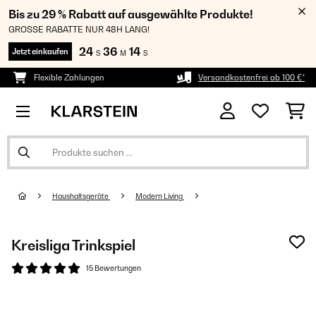
Bis zu 29 % Rabatt auf ausgewählte Produkte!
GROSSE RABATTE NUR 48H LANG!
24
36
14
Jetzt einkaufen
S
M
S
Flexible Zahlungen
Versandkostenfrei ab 100 €*
Haushaltsgeräte
Modern Living
Kreisliga Trinkspiel
15 Bewertungen