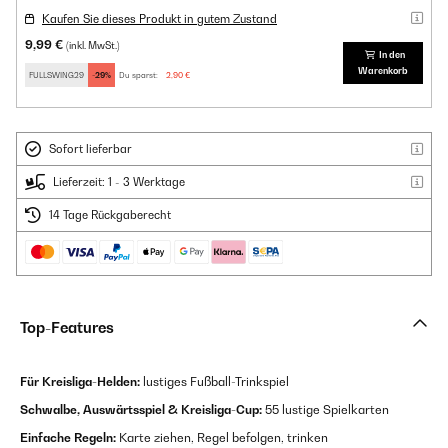
Kaufen Sie dieses Produkt in gutem Zustand
9,99 €
(inkl. MwSt.)
In den
Warenkorb
FULLSWING29
-29%
Du sparst:
2,90 €
Sofort lieferbar
Lieferzeit: 1 - 3 Werktage
14 Tage Rückgaberecht
Top-Features
Für Kreisliga-Helden:
lustiges Fußball-Trinkspiel
Schwalbe, Auswärtsspiel & Kreisliga-Cup:
55 lustige Spielkarten
Einfache Regeln:
Karte ziehen, Regel befolgen, trinken