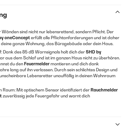
ng
r Wänden sind nicht nur lebensrettend, sondern Pflicht. Der
by oneConcept
erfüllt alle Pflichtanforderungen und ist daher
ür deine ganze Wohnung, das Bürogebäude oder dein Haus.
af: Dank des 85 dB Warnsignals holt dich der
SHD by
ar aus dem Schlaf und ist im ganzen Haus nicht zu überhören.
annst du den
Feuermelder
montieren und dich dank
ahre lang auf ihn verlassen. Durch sein schlichtes Design und
r unscheinbare Lebensretter unauffällig in deinen Wohnraum
m Raum: Mit optischem Sensor identifiziert der
Rauchmelder
pt
zuverlässig jede Feuergefahr und warnt dich