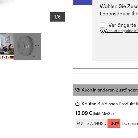
Wählen Sie Zusa
Lebensdauer Ihr
1/6
Verlängerte 
Was ist abgedeckt
+1
Auch in anderen Zuständen 
Kaufen Sie dieses Produkt 
15,99 €
(inkl. MwSt.)
FULLSWING30
-30%
Du spars