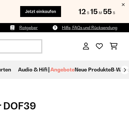
12
15
54
Jetzt einkaufen
S
M
S
Ratgeber
Hilfe, FAQs und Rücksendung
rten
Audio & Hifi
Angebote
Neue Produkte
B-War
r DOF39