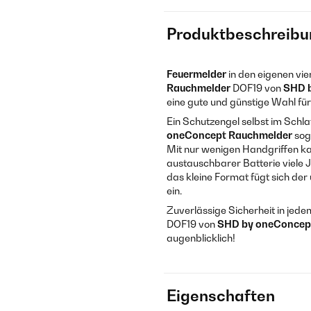
Produktbeschreibu
Feuermelder
in den eigenen vie
Rauchmelder
DOF19 von
SHD 
eine gute und günstige Wahl f
Ein Schutzengel selbst im Schl
oneConcept
Rauchmelder
sog
Mit nur wenigen Handgriffen k
austauschbarer Batterie viele J
das kleine Format fügt sich de
ein.
Zuverlässige Sicherheit in jede
DOF19 von
SHD by oneConce
augenblicklich!
Eigenschaften