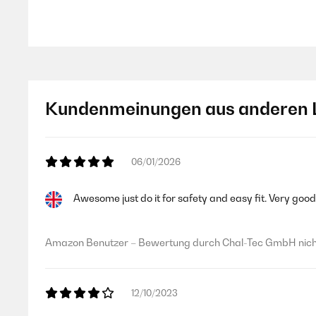
Amazon Benutzer – Bewertung durch Chal-Tec GmbH nicht
30/08/2025
Kundenmeinungen aus anderen 
Zunächst erfüllt der Rauchmelder auf den ersten Blick alle 
uns aber verwirrt ist, dass laut Verpackung und auch Ve
Aufkleber auf den Rauchmeldern (s. Foto) den Austausch
was passiert bei einem nach November 2033 eventuell auf
06/01/2026
Amazon Benutzer – Bewertung durch Chal-Tec GmbH nicht
Awesome just do it for safety and easy fit. Very goo
17/07/2025
Amazon Benutzer – Bewertung durch Chal-Tec GmbH nicht
Alles super
12/10/2023
Amazon Benutzer – Bewertung durch Chal-Tec GmbH nicht