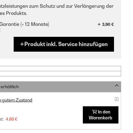
tzleistungen zum Schutz und zur Verlängerung der
es Produkts.
Garantie (+ 12 Monate)
3,90 €
?
Produkt inkl. Service hinzufügen
erhältlich
in gutem Zustand
In den
Warenkorb
t:
4,80 €