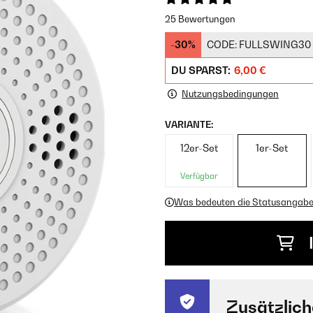
25 Bewertungen
-30%
CODE:
FULLSWING30
DU SPARST:
6,00 €
Nutzungsbedingungen
VARIANTE:
12er-Set
1er-Set
Verfügbar
Was bedeuten die Statusangab
Zusätzlich