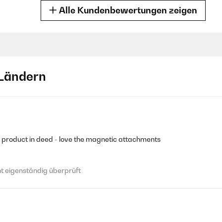
Alle Kundenbewertungen zeigen
 eigenständig überprüft
Ländern
Erwartungen. Formschön und auch der Test verlief positiv. Den Ernstfa
rkaufsanzeige bei Amazon eine europaweite Herstellergarantie von 
 der Geräte bis spätestens Ende November 2033 vorschreibt. Wo ko
tretenden Garantiefall???Deshalb von uns ein Stern Abzug.
 eigenständig überprüft
d product in deed - love the magnetic attachments
 eigenständig überprüft
 eigenständig überprüft