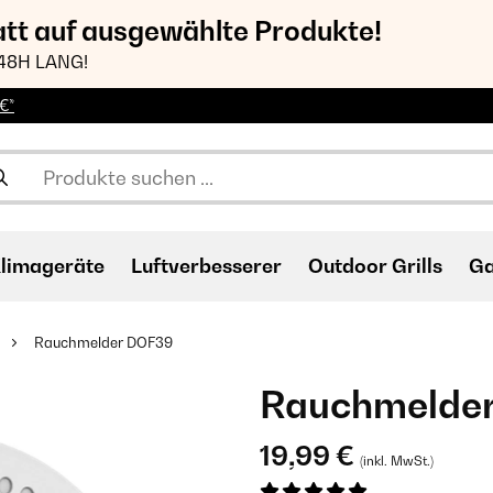
att auf ausgewählte Produkte!
48H LANG!
€*
limageräte
Luftverbesserer
Outdoor Grills
Ga
Rauchmelder DOF39
Rauchmelde
19,99 €
(inkl. MwSt.)