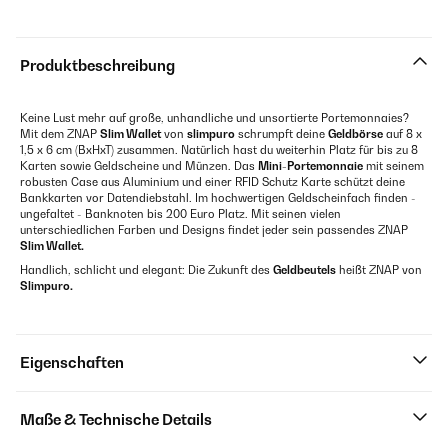
Produktbeschreibung
Keine Lust mehr auf große, unhandliche und unsortierte Portemonnaies?
Mit dem ZNAP
Slim Wallet
von
slimpuro
schrumpft deine
Geldbörse
auf 8 x
1,5 x 6 cm (BxHxT) zusammen. Natürlich hast du weiterhin Platz für bis zu 8
Karten sowie Geldscheine und Münzen. Das
Mini-Portemonnaie
mit seinem
robusten Case aus Aluminium und einer RFID Schutz Karte schützt deine
Bankkarten vor Datendiebstahl. Im hochwertigen Geldscheinfach finden -
ungefaltet - Banknoten bis 200 Euro Platz. Mit seinen vielen
unterschiedlichen Farben und Designs findet jeder sein passendes ZNAP
Slim Wallet.
Handlich, schlicht und elegant: Die Zukunft des
Geldbeutels
heißt ZNAP von
Slimpuro.
Eigenschaften
Maße & Technische Details