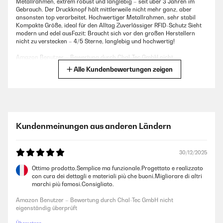
Metallrahmen, extrem robust und langlebig – seit über 3 Jahren im
Gebrauch. Der Druckknopf hält mittlerweile nicht mehr ganz, aber
ansonsten top verarbeitet. Hochwertiger Metallrahmen, sehr stabil
Kompakte Größe, ideal für den Alltag Zuverlässiger RFID-Schutz Sieht
modern und edel ausFazit: Braucht sich vor den großen Herstellern
nicht zu verstecken – 4/5 Sterne, langlebig und hochwertig!
Amazon Benutzer – Bewertung durch Chal-Tec GmbH nicht
eigenständig überprüft
Alle Kundenbewertungen zeigen
04/11/2025
hab es jetzt schon recht lange, funktioniert einwandfrei, gute Qualität,
würde ich wieder kaufen
Kundenmeinungen aus anderen Ländern
Amazon Benutzer – Bewertung durch Chal-Tec GmbH nicht
eigenständig überprüft
30/12/2025
Ottimo prodotto.Semplice ma funzionale.Progettato e realizzato
30/01/2025
con cura dei dettagli e materiali più che buoni.Migliorare di altri
marchi più famosi.Consigliato.
Simple and functional. Web domain for registration isn't registered -
that is only negative
Amazon Benutzer – Bewertung durch Chal-Tec GmbH nicht
eigenständig überprüft
Amazon Benutzer – Bewertung durch Chal-Tec GmbH nicht
eigenständig überprüft