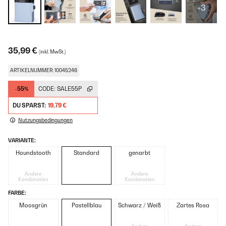
+3
35,99 €
(inkl. MwSt.)
ARTIKELNUMMER: 10045246
-55%
CODE:
SALE55P
DU SPARST:
19,79 €
Nutzungsbedingungen
VARIANTE:
Houndstooth
Standard
genarbt
Andere
Andere
Kombination
Kombination
FARBE:
Moosgrün
Pastellblau
Schwarz / Weiß
Zartes Rosa