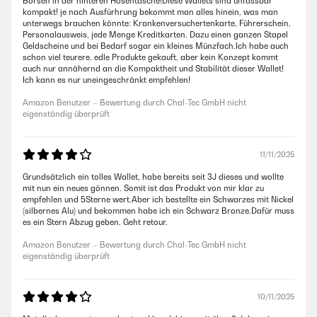
Börsen in der hinteren Hosentasche!Diese Wallets sind unfassbar
kompakt! je nach Ausfürhrung bekommt man alles hinein, was man
unterwegs brauchen könnte: Krankenversuchertenkarte, Führerschein,
Personalausweis, jede Menge Kreditkarten. Dazu einen ganzen Stapel
Geldscheine und bei Bedarf sogar ein kleines Münzfach.Ich habe auch
schon viel teurere, edle Produkte gekauft, aber kein Konzept kommt
auch nur annähernd an die Kompaktheit und Stabilität dieser Wallet!
Ich kann es nur uneingeschränkt empfehlen!
Amazon Benutzer – Bewertung durch Chal-Tec GmbH nicht
eigenständig überprüft
11/11/2025
Grundsätzlich ein tolles Wallet, habe bereits seit 3J dieses und wollte
mit nun ein neues gönnen. Somit ist das Produkt von mir klar zu
empfehlen und 5Sterne wert.Aber ich bestellte ein Schwarzes mit Nickel
(silbernes Alu) und bekommen habe ich ein Schwarz Bronze.Dafür muss
es ein Stern Abzug geben. Geht retour.
Amazon Benutzer – Bewertung durch Chal-Tec GmbH nicht
eigenständig überprüft
10/11/2025