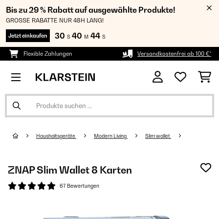
Bis zu 29 % Rabatt auf ausgewählte Produkte!
GROSSE RABATTE NUR 48H LANG!
30
40
44
Jetzt einkaufen
S
M
S
Flexible Zahlungen
Versandkostenfrei ab 100 €*
Haushaltsgeräte
Modern Living
Slim wallet
ZNAP Slim Wallet 8 Karten
67 Bewertungen