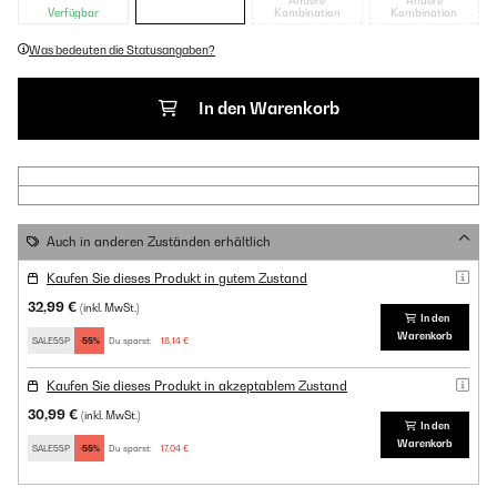
Andere
Andere
Verfügbar
Kombination
Kombination
Was bedeuten die Statusangaben?
In den Warenkorb
Auch in anderen Zuständen erhältlich
Kaufen Sie dieses Produkt in gutem Zustand
32,99 €
(inkl. MwSt.)
In den
Warenkorb
SALE55P
-55%
Du sparst:
18,14 €
Kaufen Sie dieses Produkt in akzeptablem Zustand
30,99 €
(inkl. MwSt.)
In den
Warenkorb
SALE55P
-55%
Du sparst:
17,04 €