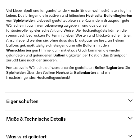
Viel Liebe, Spaß und langanhaltende Freude für den wohl schönsten Tag im
Leben: Das bringen die kreativen und hübschen
Hochzeits-Ballonflugkarten
von
Spielehelden
. Liebevoll gestaltet bieten sie Raum, dem Brautpaar gute
Wünsche mit auf ihren Lebensweg zu geben - und das auf sehr
fantasievolle, spielerische Art und Weise. Die Hochzeitsgäste können die
romantisch bedruckten Karten mit lieben Worten und Glückwünschen füllen.
Anschließend werden sie, ohne dass das Brautpaar sie liest, an Helium-
Ballons geknüpft. Zeitgleich steigen dann alle
Ballons
mit den
Wunschkarten
gen Himmel auf - mit etwas Glück kommen die wieder
gelandeten und gefundenen
Ballonflugkarten
per Post an das Brautpaar
zurück! Eine nach der anderen.....
Fantasievolle Wünsche auf wunderschön gestalteten
Ballonflugkarten:
Die
Spielhelden
Über den Wolken
Hochzeits-Ballonkarten
sind ein
freudebringendes Hochzeitsgeschenk!
Eigenschaften
Maße & Technische Details
Was wird geliefert