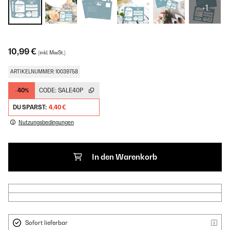
+1
10,99 €
(inkl. MwSt.)
ARTIKELNUMMER: 10039758
-40%
CODE:
SALE40P
DU SPARST:
4,40 €
Nutzungsbedingungen
In den Warenkorb
Sofort lieferbar