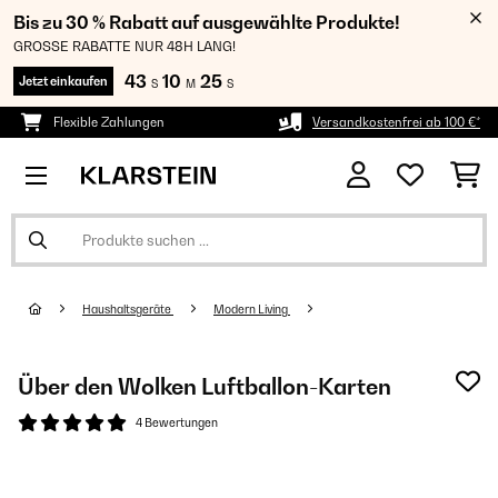
Bis zu 30 % Rabatt auf ausgewählte Produkte!
GROSSE RABATTE NUR 48H LANG!
43
10
24
Jetzt einkaufen
S
M
S
Flexible Zahlungen
Versandkostenfrei ab 100 €*
Haushaltsgeräte
Modern Living
Über den Wolken Luftballon-Karten
4 Bewertungen