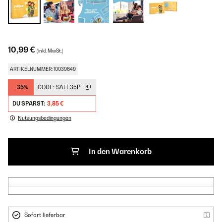
10,99 €
(inkl. MwSt.)
ARTIKELNUMMER: 10039649
-35%
CODE:
SALE35P
DU SPARST:
3,85 €
Nutzungsbedingungen
In den Warenkorb
Sofort lieferbar