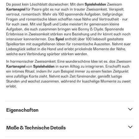
Da passt kein Löschblatt dazwischen: Mit dem
Spielehelden
Zweisam
Kartenspiel
für Paare gibt es nur euch in trauter Zweisamkeit. Verspielt,
vertraut, romantisch: Mehr als 100 spannende Aufgaben, tiefgründige
Fragen und romantische Ideen schaffen neue Nähe und Vertrautheit - nur
für euch zwei. Mit viel Spaß und Liebe meistert ihr gemeinsam kleine
Aufgaben, die euch zusammen bringen wie Bonny & Clyde. Spannende
Erlebnisse in Zweisamkeit stärken eure Beziehung und ihr könnt euch noch
intensiver kennenlernen. Das
Spiel
enthält über 100 liebevoll gestaltete
Spielkarten mit ausgefallenen Ideen für romantische Auszeiten. Nehmt euer
Liebesglück selbst in die Hand und erlebt prickelnde Momente der Nähe,
welche eure Verbindung spürbar stärken werden.
In harmonischer Zweisamkeit: Eine wunderschöne Idee ist es, das Zweisam
Kartenspiel
von
Spielehelden
in euren Alltag zu integrieren. Erschafft euch
ein intimes Ritual, indem ihr zum Beispiel immer zu einem festen Zeitpunkt
eine zufällige Karte zieht. Nehmt euch Zeit füreinander, genießt lustige
Stunden und wachst zusammen, während ihr kuschelige Momente zu zweit
erlebt.
Eigenschaften
Maße & Technische Details