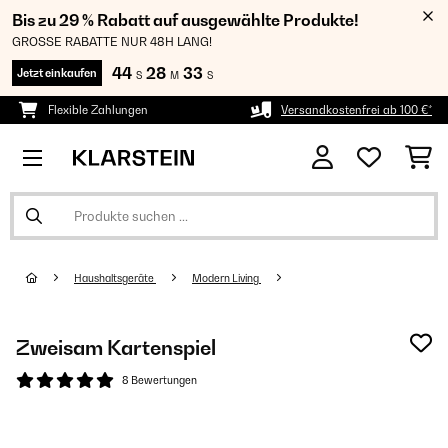
Bis zu 29 % Rabatt auf ausgewählte Produkte!
GROSSE RABATTE NUR 48H LANG!
44
28
32
Jetzt einkaufen
S
M
S
Flexible Zahlungen
Versandkostenfrei ab 100 €*
Haushaltsgeräte
Modern Living
Zweisam Kartenspiel
8 Bewertungen