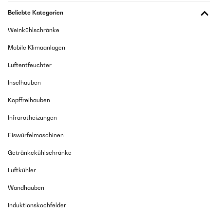
zwanglos und nicht zu tiefgründig oder z.B. unangenehme Fragen.
Relativ große Verpackung, dafür aber auch viele Karten. Habe es gleich
Beliebte Kategorien
nochmal gekauft und verschenkt.
Weinkühlschränke
Amazon Benutzer – Bewertung durch Chal-Tec GmbH nicht
eigenständig überprüft
Mobile Klimaanlagen
Luftentfeuchter
29/07/2024
Inselhauben
Ich habe das Spielehelden Fun-Kuchen Paarspiel meinem Schatz zum
Geburtstag geschenkt, und es war ein voller Erfolg!Design: Das Spiel ist
Kopffreihauben
liebevoll gestaltet und kommt mit vielen kreativen und humorvollen
Aufgaben, die uns als Paar näher zusammengebracht
haben.Spielspaß: Wir hatten jede Menge Spaß beim Spielen und haben
Infrarotheizungen
viel gelacht. Die Aufgaben sind abwechslungsreich und sorgen für viele
schöne gemeinsame Momente.Vielseitigkeit: Das Spiel eignet sich
Eiswürfelmaschinen
perfekt für verschiedene Anlässe wie Geburtstage, Jahrestage oder
einfach nur für einen gemütlichen Abend zu zweit. Es ist auch ein tolles
Getränkekühlschränke
Geschenk für Hochzeiten oder andere romantische Anlässe.Fazit: Ein
wunderbares Spiel, das Herz und Humor vereint. Ich kann es jedem
Luftkühler
Paar empfehlen, das nach einer unterhaltsamen und verbindenden
Aktivität sucht.
Wandhauben
Amazon Benutzer – Bewertung durch Chal-Tec GmbH nicht
eigenständig überprüft
Induktionskochfelder