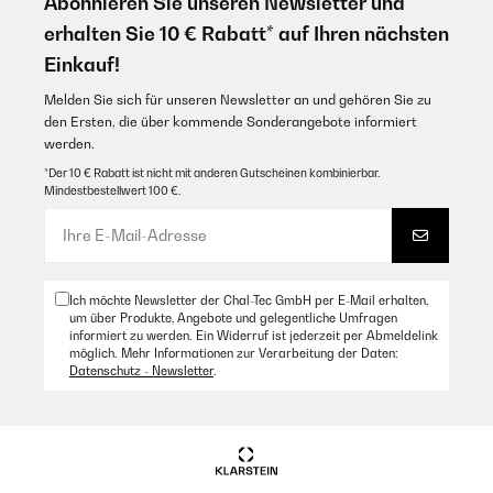
Abonnieren Sie unseren Newsletter und
erhalten Sie 10 € Rabatt* auf Ihren nächsten
Amazon Benutzer – Bewertung durch Chal-Tec GmbH nicht
eigenständig überprüft
Einkauf!
Melden Sie sich für unseren Newsletter an und gehören Sie zu
21/12/2024
den Ersten, die über kommende Sonderangebote informiert
werden.
Praktisch für einen schönen und entspannten Abend mit dem Partner
*Der 10 € Rabatt ist nicht mit anderen Gutscheinen kombinierbar.
Amazon Benutzer – Bewertung durch Chal-Tec GmbH nicht
Mindestbestellwert 100 €.
eigenständig überprüft
06/12/2024
Sehr sehr nettes Spiel für einen angenehmen Abend oder für
Ich möchte Newsletter der Chal-Tec GmbH per E-Mail erhalten,
Zwischendurch einmal. Jedoch passen leider manchmal die Bilder
um über Produkte, Angebote und gelegentliche Umfragen
nicht zum Text und manchmal schon.
informiert zu werden. Ein Widerruf ist jederzeit per Abmeldelink
möglich. Mehr Informationen zur Verarbeitung der Daten:
Amazon Benutzer – Bewertung durch Chal-Tec GmbH nicht
Datenschutz - Newsletter
.
eigenständig überprüft
27/08/2024
Witzige und teils Gespräche anregendes Spiel, nette Aufmachung,