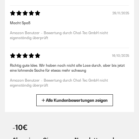
29/11/2025
Macht Spaß
Amazon Benutzer – Bewertung durch Chal-Tec GmbH nicht
eigenständig überprüft
16/10/2025
Richtig gute Idee. Wir haben noch nicht alle Lose durch, aber bis jetzt
eine lohnende Sache für etwas mehr schwung
Amazon Benutzer – Bewertung durch Chal-Tec GmbH nicht
eigenständig überprüft
Alle Kundenbewertungen zeigen
05/10/2025
Mein Freund mag diese Art von Spielen eigentlich gar nicht, aber
dieses hier konnte überzeugen. Es ist schön locker, humorvoll und nicht
gezwungen tiefgründig (es sei denn man möchte). Dabei ist es jedoch
-10€
nicht albern oder aufgesetzt lustig. Wir haben es an einem
Wellnesswochenende gespielt und wirklich super Gespräche gehabt,
viel gelacht und einiges übereinander gelernt.