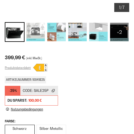
1/7
+2
399,99 €
(inkl. MwSt.)
Produktdatenblatt
ARTIKELNUMMER: 10041825
-25%
CODE:
SALE25P
DU SPARST:
100,00 €
Nutzungsbedingungen
FARBE:
Schwarz
Silber-Metallic