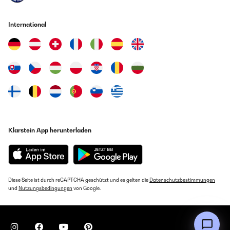
Übersetzen
International
13/12/2024
Es muy completo su instalación es fácil y rápido,cabe encima del
banco de la cocina si no tienes sitio y funciona muy bien muy
eficiente!Lo recomiendo.
Amazon Benutzer – Bewertung durch Chal-Tec GmbH nicht
eigenständig überprüft
Übersetzen
28/11/2024
Klarstein App herunterladen
Ottima scelta per 2 persone
Amazon Benutzer – Bewertung durch Chal-Tec GmbH nicht
eigenständig überprüft
Diese Seite ist durch reCAPTCHA geschützt und es gelten die
Datenschutzbestimmungen
und
Nutzungsbedingungen
von Google.
Übersetzen
25/11/2024