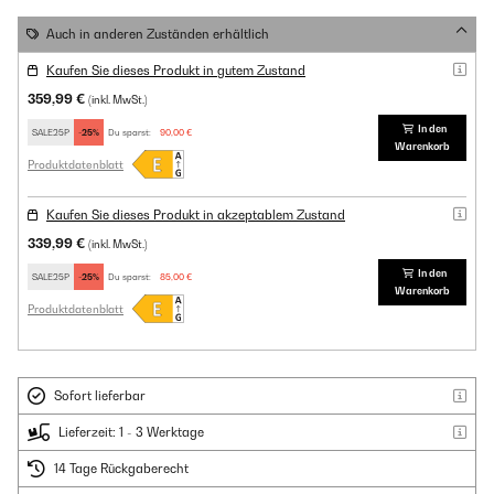
Auch in anderen Zuständen erhältlich
Kaufen Sie dieses Produkt in gutem Zustand
359,99 €
(inkl. MwSt.)
In den
SALE25P
-25%
Du sparst:
90,00 €
Warenkorb
Produktdatenblatt
Kaufen Sie dieses Produkt in akzeptablem Zustand
339,99 €
(inkl. MwSt.)
In den
SALE25P
-25%
Du sparst:
85,00 €
Warenkorb
Produktdatenblatt
Sofort lieferbar
Lieferzeit: 1 - 3 Werktage
14 Tage Rückgaberecht