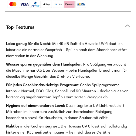
Top-Features
Leise genug für die Nacht:
Mit 49 dB läuft die Havasia UV 6 deutlich
leiser als ein normales Gespräch – Spülen nach dem Abendessen stört
niemanden in der Wohnung.
Wasser sparen gegenüber dem Handspülen:
Pro Spülgang verbraucht
die Maschine nur 6,5 Liter Wasser – beim Handspülen braucht man für
dieselbe Menge Geschirr das Drei- bis Vierfache.
Für jedes Geschirr das richtige Programm:
Sechs Spülprogramme –
Intensiv, Normal, ECO, Glas, Schnell und 90 Minuten – decken alles von
hartnäckig angebranntem Topf bis zum zarten Weinglas ab.
Hygiene auf einem anderen Level:
Das integrierte UV-Licht reduziert
Mikroben im Innenraum zusätzlich zur thermischen Reinigung –
besonders sinnvoll für Haushalte, in denen Sauberkeit zählt.
Nahtlos in die Küche integriert:
Die Havasia UV 6 lässt sich vollständig
hinter einer Küchenfront einbauen – kein sichtbares Gerät, ein