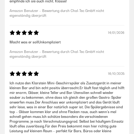
empfinde ich sie auch nicht. Klasse!
Amazon Benutzer – Bewertung durch Chal-Tec GmbH nicht
eigenständig überprüft
14/01/2026
Macht was er sollUnkompliziert
Amazon Benutzer – Bewertung durch Chal-Tec GmbH nicht
eigenständig überprüft
16/10/2025
Ich nutze den Klarstein Mini-Geschirrspüler als Zusatzgerät in meiner
kleinen Bar und bin echt positiv überrascht.Er läuft fast täglich und hilft
mir enorm, Gläser, kleine Teller und Bar-Utensilien schnell wieder
sauber zu bekommen, ohne dass ich gleich den großen Gastro-Spüler
anwerfen muss.Der Anschluss war unkompliziert und das Gerät läuft
sehr leise, was in einer Bar natürlich super ist. Die Spülergebnisse sind
top – Gläser kommen klar und ohne Flecken raus, auch wenn’s mal
schnell gehen muss.Ich schätze besonders die verschiedenen
Programme, je nach Verschmutzungsgrad. Selbst bei häufigem Einsatz
läuft alles zuverlässig.Für den Preis bekommt man hier richtig gute
Leistung auf kleinem Raum – perfekt für Bars, Büros oder kleine