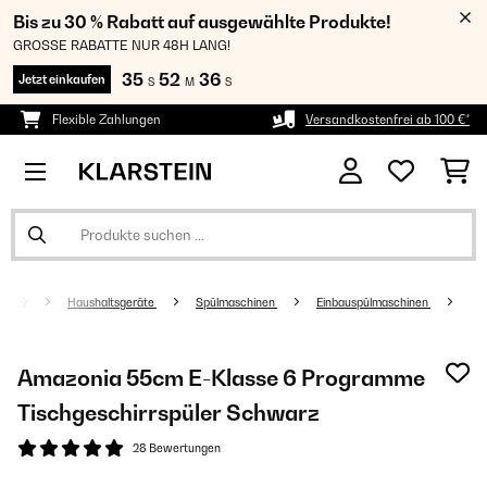
Bis zu 30 % Rabatt auf ausgewählte Produkte!
GROSSE RABATTE NUR 48H LANG!
35
52
35
Jetzt einkaufen
S
M
S
Flexible Zahlungen
Versandkostenfrei ab 100 €*
Haushaltsgeräte
Spülmaschinen
Einbauspülmaschinen
Amazonia 55cm E-Klasse 6 Programme
Tischgeschirrspüler Schwarz
28 Bewertungen