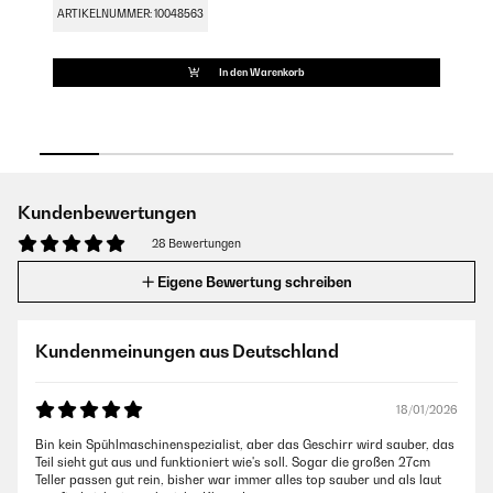
ARTIKELNUMMER: 10048563
AR
In den Warenkorb
Kundenbewertungen
28 Bewertungen
Eigene Bewertung schreiben
Kundenmeinungen aus Deutschland
18/01/2026
Bin kein Spühlmaschinenspezialist, aber das Geschirr wird sauber, das
Teil sieht gut aus und funktioniert wie's soll. Sogar die großen 27cm
Teller passen gut rein, bisher war immer alles top sauber und als laut