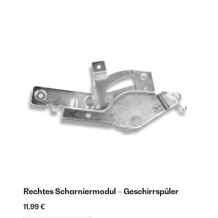
Rechtes Scharniermodul – Geschirrspüler
L
11,99 €
11