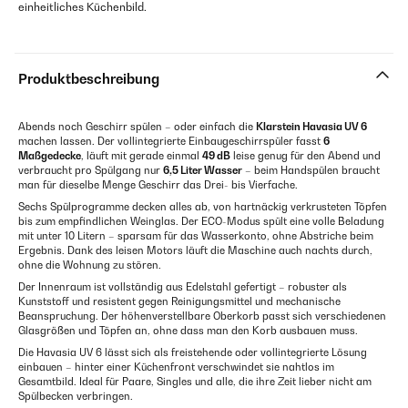
einheitliches Küchenbild.
Produktbeschreibung
Abends noch Geschirr spülen – oder einfach die
Klarstein Havasia UV 6
machen lassen. Der vollintegrierte Einbaugeschirrspüler fasst
6
Maßgedecke
, läuft mit gerade einmal
49 dB
leise genug für den Abend und
verbraucht pro Spülgang nur
6,5 Liter Wasser
– beim Handspülen braucht
man für dieselbe Menge Geschirr das Drei- bis Vierfache.
Sechs Spülprogramme decken alles ab, von hartnäckig verkrusteten Töpfen
bis zum empfindlichen Weinglas. Der ECO-Modus spült eine volle Beladung
mit unter 10 Litern – sparsam für das Wasserkonto, ohne Abstriche beim
Ergebnis. Dank des leisen Motors läuft die Maschine auch nachts durch,
ohne die Wohnung zu stören.
Der Innenraum ist vollständig aus Edelstahl gefertigt – robuster als
Kunststoff und resistent gegen Reinigungsmittel und mechanische
Beanspruchung. Der höhenverstellbare Oberkorb passt sich verschiedenen
Glasgrößen und Töpfen an, ohne dass man den Korb ausbauen muss.
Die Havasia UV 6 lässt sich als freistehende oder vollintegrierte Lösung
einbauen – hinter einer Küchenfront verschwindet sie nahtlos im
Gesamtbild. Ideal für Paare, Singles und alle, die ihre Zeit lieber nicht am
Spülbecken verbringen.