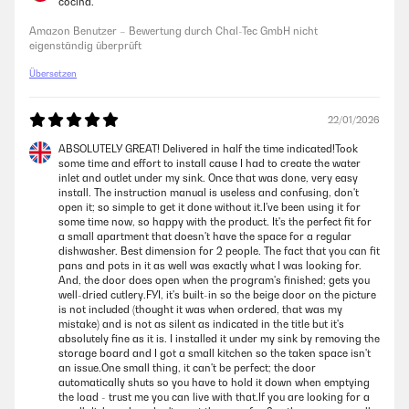
Der Umstieg von einem „normal“ großem Geschirrspüler war
cocina.
gedanklich zu Beginn noch ein wenig abstrakt. Jetzt sind wir positiv
überrascht worden. Für einen 2-4 Personenhaushalt unter Woche völlig
Amazon Benutzer – Bewertung durch Chal-Tec GmbH nicht
ausreichend. Am Wochenende, wenn mehr Geschirr anfällt, hat es aber
eigenständig überprüft
dennoch gut funktioniert. Begeistert hat uns, dass der Innenraum
beleuchtet ist. Das Feature, dass der Geschirrspüler sich 5 Minuten vor
Übersetzen
Ende des Programms selbstständig öffnet und dann das
Trockenprogramm erst beendet, finden wir sehr praktisch. Es stört
auch nicht, dass man in der Regel nicht alle Töpfe mit reinstellen kann,
22/01/2026
da diese von uns eh lieber per Hand gespült werden. Kleinere Töpfe
habe ich allerdings durchaus unterbringen können. Ein wenig
ABSOLUTELY GREAT! Delivered in half the time indicated!Took
Umgewöhnen mussten wir uns anfangs, da keine Tabs mehr verwendet
some time and effort to install cause I had to create the water
werden, sondern Pulver, da diese nicht wirklich in das dafür
inlet and outlet under my sink. Once that was done, very easy
vorgesehene Fach passen. Ist jedoch kein großes Manko. Bislang sind
install. The instruction manual is useless and confusing, don't
wir aber alles in allem sehr zufrieden mit dem Gerät.
open it; so simple to get it done without it.I've been using it for
some time now, so happy with the product. It's the perfect fit for
Amazon Benutzer – Bewertung durch Chal-Tec GmbH nicht
a small apartment that doesn't have the space for a regular
eigenständig überprüft
dishwasher. Best dimension for 2 people. The fact that you can fit
pans and pots in it as well was exactly what I was looking for.
And, the door does open when the program's finished; gets you
well-dried cutlery.FYI, it's built-in so the beige door on the picture
20/07/2024
is not included (thought it was when ordered, that was my
mistake) and is not as silent as indicated in the title but it's
Maschine funktioniert gut. Alles dabei, leider war der Trichter für das
absolutely fine as it is. I installed it under my sink by removing the
Salz eingerissen und die Maschine hatte einen Transportschaden.
storage board and I got a small kitchen so the taken space isn't
Nach ein wenig hin und her hat man sich geeinigt. Alle Programme gut,
an issue.One small thing, it can't be perfect; the door
nimmt wenig Platz weg, für 2 Personen super geeignet.
automatically shuts so you have to hold it down when emptying
the load - trust me you can live with that.If you are looking for a
Amazon Benutzer – Bewertung durch Chal-Tec GmbH nicht