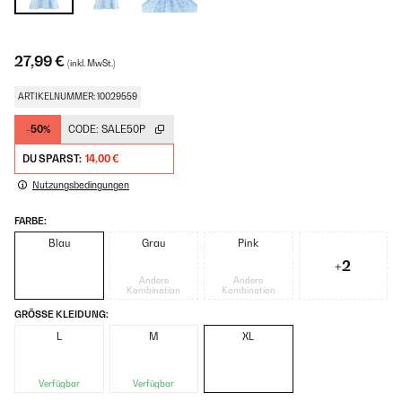
27,99 €
(inkl. MwSt.)
ARTIKELNUMMER: 10029559
-50%
CODE:
SALE50P
DU SPARST:
14,00 €
Nutzungsbedingungen
FARBE:
Blau
Grau
Pink
+2
Andere
Andere
Kombination
Kombination
GRÖSSE KLEIDUNG:
L
M
XL
Verfügbar
Verfügbar