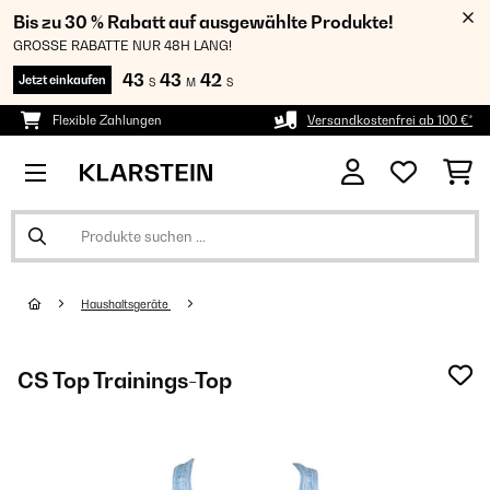
Bis zu 30 % Rabatt auf ausgewählte Produkte!
GROSSE RABATTE NUR 48H LANG!
43
43
41
Jetzt einkaufen
S
M
S
Flexible Zahlungen
Versandkostenfrei ab 100 €*
Haushaltsgeräte
CS Top Trainings-Top