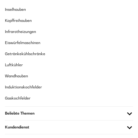
Inselhauben
Kopffreihauben
Infrarotheizungen
Eiswürfelmaschinen
Getränkekühlschränke
Luftkühler
Wandhauben
Induktionskochfelder
Gaskochfelder
Beliebte Themen
Kundendienst