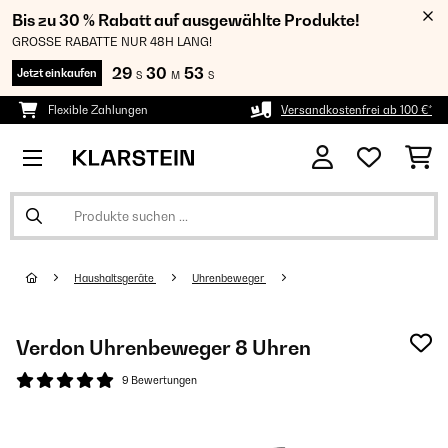
Bis zu 30 % Rabatt auf ausgewählte Produkte!
GROSSE RABATTE NUR 48H LANG!
29
30
52
Jetzt einkaufen
S
M
S
Flexible Zahlungen
Versandkostenfrei ab 100 €*
Haushaltsgeräte
Uhrenbeweger
Verdon Uhrenbeweger 8 Uhren
9 Bewertungen