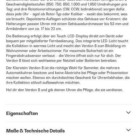
Geschwindigkeitsstufen (650, 750, 850, 1.000 und 1.950 Umdrehungen pro
Tag) und drei Rotationsrichtungen (CW, CCW, bidirektional) sorgen dafür,
dass jede Uhr – egal ob Rotor-Typ oder Kaliber – exakt das bekommt, was
sie braucht. Gepolsterte Auflagen schützen das Gehäuse vor Kratzern; die
Halterungen passen Uhren mit einem Gehäusedurchmesser bis 53 mm und
Armbändern von ca. 17 bis 22 cm.
Die Bedienung erfolgt über ein Touch-LCD-Display direkt am Gerät oder
bequem per mitgelieferter Fernbedienung. Das integrierte LED-Licht taucht
die Kollektion in warmes Licht und macht den Verdon 8 zum Blickfang im
Wohnzimmer oder Arbeitszimmer. Für maximale Sicherheit ist ein
Fingerabdrucksensor verbaut – die Vitrine öffnet sich nur für dich. Der
Verdon 8 lässt sich wahlweise per Netzteil oder Batterien betreiben.
Der Klarstein Verdon 8 ist die richtige Wahl für Sammler, die mehrere
Automatikuhren besitzen und keine Abstriche bei Pflege oder Präsentation
machen wollen. Ebenso ein durchdachtes Geschenk für Uhrenliebhaber, die
ihre Kollektion stilvoll aufbewahren möchten.
Hol dir den Verdon 8 und gib deinen Uhren die Pflege, die sie verdienen.
Eigenschaften
Maße & Technische Details