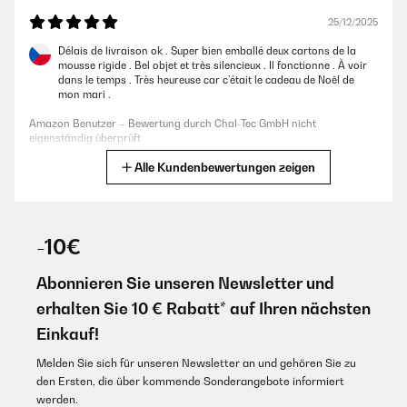
25/12/2025
Délais de livraison ok . Super bien emballé deux cartons de la
mousse rigide . Bel objet et très silencieux . Il fonctionne . À voir
dans le temps . Très heureuse car c’était le cadeau de Noël de
mon mari .
Amazon Benutzer – Bewertung durch Chal-Tec GmbH nicht
eigenständig überprüft
Alle Kundenbewertungen zeigen
Übersetzen
23/05/2025
-10€
arrivato in tempo, molto buono, solo qualche rotore un po’
rumoroso, ma si mette a posto muovendo leggermete gli
alloggiamenti. Ordine dei rotori: classico scrittura occidentale,
Abonnieren Sie unseren Newsletter und
rotore 1 in alto a sinistra, rotore 6 in basso a destra, ma non e’
scritto sul manuale. Fondamentale la regolazione della velocita’
erhalten Sie 10 € Rabatt* auf Ihren nächsten
per ogni rotore, dato che ho orologi differenti con necessita’
diverse di carica
Einkauf!
Amazon Benutzer – Bewertung durch Chal-Tec GmbH nicht
Melden Sie sich für unseren Newsletter an und gehören Sie zu
eigenständig überprüft
den Ersten, die über kommende Sonderangebote informiert
werden.
Übersetzen