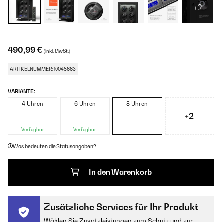
+2
490,99 €
(inkl. MwSt.)
ARTIKELNUMMER: 10045663
VARIANTE:
4 Uhren
6 Uhren
8 Uhren
+2
Verfügbar
Verfügbar
Was bedeuten die Statusangaben?
In den Warenkorb
Zusätzliche Services für Ihr Produkt
Wählen Sie Zusatzleistungen zum Schutz und zur