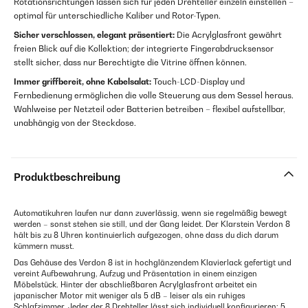
Rotationsrichtungen lassen sich für jeden Drehteller einzeln einstellen –
optimal für unterschiedliche Kaliber und Rotor-Typen.
Sicher verschlossen, elegant präsentiert:
Die Acrylglasfront gewährt
freien Blick auf die Kollektion; der integrierte Fingerabdrucksensor
stellt sicher, dass nur Berechtigte die Vitrine öffnen können.
Immer griffbereit, ohne Kabelsalat:
Touch-LCD-Display und
Fernbedienung ermöglichen die volle Steuerung aus dem Sessel heraus.
Wahlweise per Netzteil oder Batterien betreiben – flexibel aufstellbar,
unabhängig von der Steckdose.
Produktbeschreibung
Automatikuhren laufen nur dann zuverlässig, wenn sie regelmäßig bewegt
werden – sonst stehen sie still, und der Gang leidet. Der Klarstein Verdon 8
hält bis zu 8 Uhren kontinuierlich aufgezogen, ohne dass du dich darum
kümmern musst.
Das Gehäuse des Verdon 8 ist in hochglänzendem Klavierlack gefertigt und
vereint Aufbewahrung, Aufzug und Präsentation in einem einzigen
Möbelstück. Hinter der abschließbaren Acrylglasfront arbeitet ein
japanischer Motor mit weniger als 5 dB – leiser als ein ruhiges
Schlafzimmer. Jeder der 8 Drehteller lässt sich individuell konfigurieren: 5