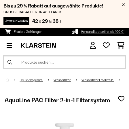
Bis zu 29 % Rabatt auf ausgewählte Produkte!
GROSSE RABATTE NUR 48H LANG!
42
29
38
Jetzt einkaufen
S
M
S
Flexible Zahlungen
Versandkostenfrei ab 100 €*
Haushaltsgeräte
Wasserfilter
Wasserfilter Ersatzteile
AquaLine PAC Filter 2-in-1 Filtersystem