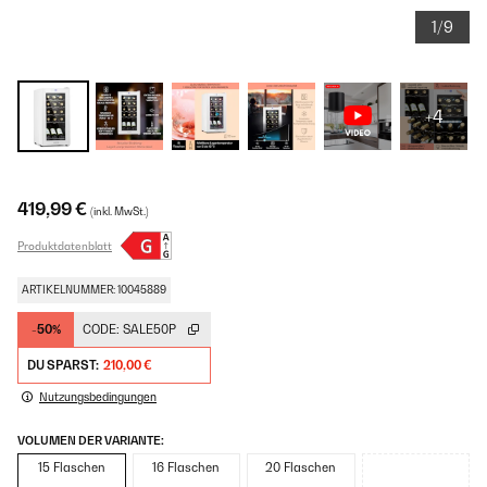
1/9
+4
419,99 €
(inkl. MwSt.)
Produktdatenblatt
ARTIKELNUMMER: 10045889
-50%
CODE:
SALE50P
DU SPARST:
210,00 €
Nutzungsbedingungen
VOLUMEN DER VARIANTE:
15 Flaschen
16 Flaschen
20 Flaschen