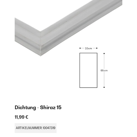
Dichtung - Shiraz 15
Ei
11,99 €
17
ARTIKELNUMMER: 10047319
AR