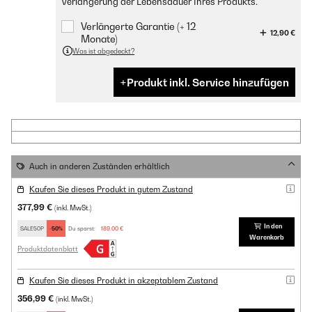
Verlängerung der Lebensdauer Ihres Produkts.
Verlängerte Garantie (+ 12
12,90 €
Monate)
Was ist abgedeckt?
Produkt inkl. Service hinzufügen
Auch in anderen Zuständen erhältlich
Kaufen Sie dieses Produkt in gutem Zustand
377,99 €
(inkl. MwSt.)
In den
SALE50P
-50%
Du sparst:
189,00 €
Warenkorb
Produktdatenblatt
Kaufen Sie dieses Produkt in akzeptablem Zustand
356,99 €
(inkl. MwSt.)