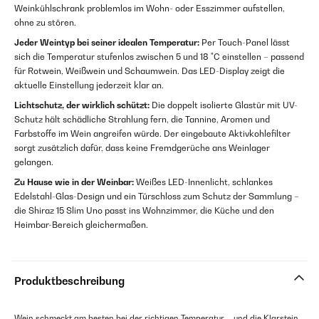
Weinkühlschrank problemlos im Wohn- oder Esszimmer aufstellen,
ohne zu stören.
Jeder Weintyp bei seiner idealen Temperatur:
Per Touch-Panel lässt
sich die Temperatur stufenlos zwischen 5 und 18 °C einstellen – passend
für Rotwein, Weißwein und Schaumwein. Das LED-Display zeigt die
aktuelle Einstellung jederzeit klar an.
Lichtschutz, der wirklich schützt:
Die doppelt isolierte Glastür mit UV-
Schutz hält schädliche Strahlung fern, die Tannine, Aromen und
Farbstoffe im Wein angreifen würde. Der eingebaute Aktivkohlefilter
sorgt zusätzlich dafür, dass keine Fremdgerüche ans Weinlager
gelangen.
Zu Hause wie in der Weinbar:
Weißes LED-Innenlicht, schlankes
Edelstahl-Glas-Design und ein Türschloss zum Schutz der Sammlung –
die Shiraz 15 Slim Uno passt ins Wohnzimmer, die Küche und den
Heimbar-Bereich gleichermaßen.
Produktbeschreibung
Wein schmeckt am besten bei der richtigen Temperatur – und die Klarstein