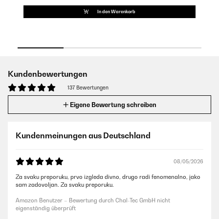
In den Warenkorb
Kundenbewertungen
137 Bewertungen
Eigene Bewertung schreiben
Kundenmeinungen aus Deutschland
08/05/2026
Za svaku preporuku, prvo izgleda divno, drugo radi fenomenalno, jako
sam zadovoljan. Za svaku preporuku.
Amazon Benutzer – Bewertung durch Chal-Tec GmbH nicht
eigenständig überprüft