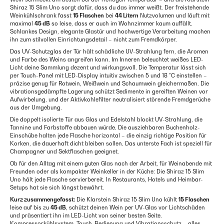
Shiraz 15 Slim Uno sorgt dafür, dass du das immer weißt. Der freistehende
Weinkühlschrank fasst
15 Flaschen
bei
44 Litern
Nutzvolumen und läuft mit
maximal
45 dB
so leise, dass er auch im Wohnzimmer kaum auffällt.
Schlankes Design, elegante Glastür und hochwertige Verarbeitung machen
ihn zum stilvollen Einrichtungsdetail – nicht zum Fremdkörper.
Das UV-Schutzglas der Tür hält schädliche UV-Strahlung fern, die Aromen
und Farbe des Weins angreifen kann. Im Inneren beleuchtet weißes LED-
Licht deine Sammlung dezent und wirkungsvoll. Die Temperatur lässt sich
per Touch-Panel mit LED-Display intuitiv zwischen 5 und 18 °C einstellen –
präzise genug für Rotwein, Weißwein und Schaumwein gleichermaßen. Die
vibrationsgedämpfte Lagerung schützt Sedimente in gereiften Weinen vor
Aufwirbelung, und der Aktivkohlefilter neutralisiert störende Fremdgerüche
aus der Umgebung.
Die doppelt isolierte Tür aus Glas und Edelstahl blockt UV-Strahlung, die
Tannine und Farbstoffe abbauen würde. Die ausziehbaren Buchenholz-
Einschübe halten jede Flasche horizontal – die einzig richtige Position für
Korken, die dauerhaft dicht bleiben sollen. Das unterste Fach ist speziell für
Champagner und Sektflaschen geeignet.
Ob für den Alltag mit einem guten Glas nach der Arbeit, für Weinabende mit
Freunden oder als kompakter Weinkeller in der Küche: Die Shiraz 15 Slim
Uno hält jede Flasche servierbereit. In Restaurants, Hotels und Heimbar-
Setups hat sie sich längst bewährt.
Kurz zusammengefasst:
Die Klarstein Shiraz 15 Slim Uno kühlt
15 Flaschen
leise auf bis zu
45 dB
, schützt deinen Wein per UV-Glas vor Lichtschäden
und präsentiert ihn im LED-Licht von seiner besten Seite.
Kompressorkühlsystem, Touch-Bedienung und Vibrationsschutz – alles