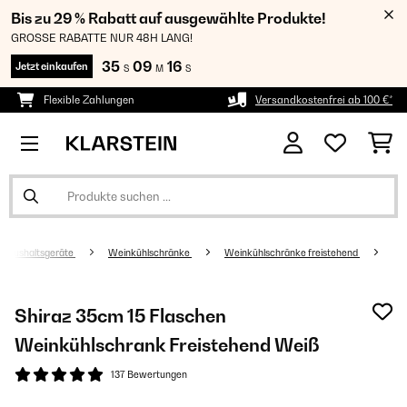
Bis zu 29 % Rabatt auf ausgewählte Produkte!
GROSSE RABATTE NUR 48H LANG!
35
09
16
Jetzt einkaufen
S
M
S
Flexible Zahlungen
Versandkostenfrei ab 100 €*
Haushaltsgeräte
Weinkühlschränke
Weinkühlschränke freistehend
Shiraz 35cm 15 Flaschen
Weinkühlschrank Freistehend​ Weiß
137 Bewertungen