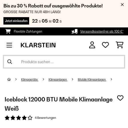
Bis zu 30 % Rabatt auf ausgewählte Produkte!
GROSSE RABATTE NUR 48H LANG!
22
05
01
Jetzt einkaufen
S
M
S
Flexible Zahlungen
Versandkostenfrei ab 100 €*
Klimageräte
Klimaanlagen
Mobile Klimaanlagen
Iceblock 12000 BTU Mobile Klimaanlage
Weiß
4 Bewertungen