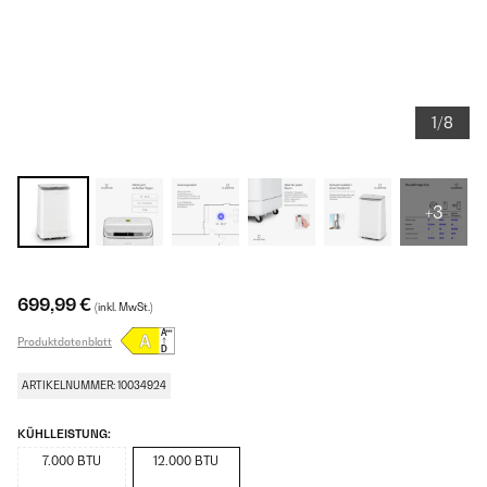
1/8
+3
699,99 €
(inkl. MwSt.)
Produktdatenblatt
ARTIKELNUMMER: 10034924
KÜHLLEISTUNG:
7.000 BTU
12.000 BTU