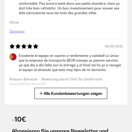
confortable. Pas encore testé dans une petite chambre, mais ça
doit très bien rafraîchir. Un bon investissement pour sauver ses
étés caniculaires sous les toits des grandes villes.
Olivier
Übersetzen
05/06/2025
Excelente el equipo en cuanto a rendimiento y calidad! Lo único
que la empresa de transporte SEUR maneja un pesimo servicio
ya que dia a día falla con la entrega y al final me fui yo a recoger
el equipo al almacén que esta muy lejos de mi domicilio.
Amazon Benutzer – Bewertung durch Chal-Tec GmbH nicht
eigenständig überprüft
Alle Kundenbewertungen zeigen
Übersetzen
03/06/2025
-10€
He tenido varios aires acondicionados este es mi tercero y debo
decir con honestidad que es el mejor es muy eficiente pontente y
enfría rápidamente los espacios aunque mi habitación es
Abonnieren Sie unseren Newsletter und
pequeña lo uso en su pontencia al mínimo con excelente