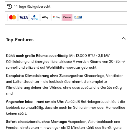
14 Tage Rückgaberecht
Top-Features
Kühlt auch große Räume zuverlässig:
Mit 12.000 BTU / 3,5 kW
Kühlleistung und Energieeffizienzklasse A werden Räume von 20–35 m²
schnell und effizient auf Wohlfühltemperatur gebracht.
Komplette Klimatisierung ohne Zusatzgeräte:
Klimaanlage, Ventilator
und Luftentfeuchter – die Iceblock übernimmt die komplette
Klimatisierung deiner vier Wände, ohne dass zusätzliche Geräte nötig
sind.
Angenehm leise – rund um die Uhr:
Ab 52 dB Betriebsgeräusch läuft die
Iceblock so unauffällig, dass sie auch im Schlafzimmer oder Homeoffice
keinen stört.
Sofort einsatzbereit, ohne Montage:
Auspacken, Abluftschlauch ans
Fenster, einstecken – in weniger als 10 Minuten kühlt das Gerät, ganz