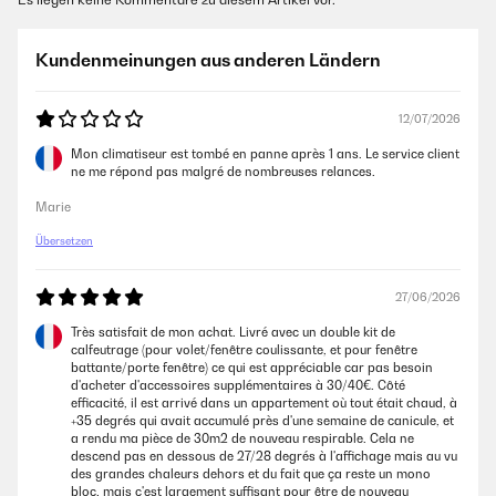
Kundenmeinungen aus anderen Ländern
12/07/2026
Mon climatiseur est tombé en panne après 1 ans. Le service client
ne me répond pas malgré de nombreuses relances.
Marie
Übersetzen
27/06/2026
Très satisfait de mon achat. Livré avec un double kit de
calfeutrage (pour volet/fenêtre coulissante, et pour fenêtre
battante/porte fenêtre) ce qui est appréciable car pas besoin
d'acheter d'accessoires supplémentaires à 30/40€. Côté
efficacité, il est arrivé dans un appartement où tout était chaud, à
+35 degrés qui avait accumulé près d'une semaine de canicule, et
a rendu ma pièce de 30m2 de nouveau respirable. Cela ne
descend pas en dessous de 27/28 degrés à l'affichage mais au vu
des grandes chaleurs dehors et du fait que ça reste un mono
bloc, mais c'est largement suffisant pour être de nouveau