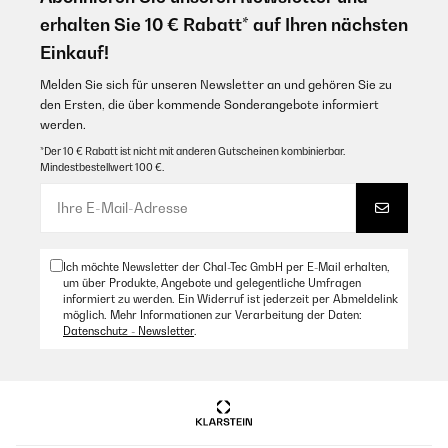
resultado al usarlo en espacios más grandes al máximo de su
erhalten Sie 10 € Rabatt* auf Ihren nächsten
pontencia obviamente hace más ruido como todos los equipos
de este tipo pero el confort y frescura obtenidos hace que valga
Einkauf!
la pena 10/10
Melden Sie sich für unseren Newsletter an und gehören Sie zu
Amazon Benutzer – Bewertung durch Chal-Tec GmbH nicht
den Ersten, die über kommende Sonderangebote informiert
eigenständig überprüft
werden.
Übersetzen
*Der 10 € Rabatt ist nicht mit anderen Gutscheinen kombinierbar.
Mindestbestellwert 100 €.
Ich möchte Newsletter der Chal-Tec GmbH per E-Mail erhalten,
um über Produkte, Angebote und gelegentliche Umfragen
informiert zu werden. Ein Widerruf ist jederzeit per Abmeldelink
möglich. Mehr Informationen zur Verarbeitung der Daten:
Datenschutz - Newsletter
.