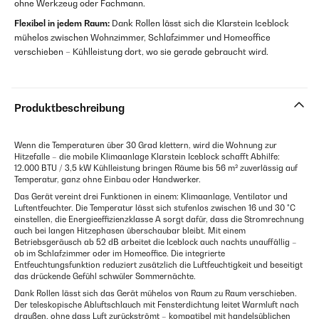
ohne Werkzeug oder Fachmann.
Flexibel in jedem Raum:
Dank Rollen lässt sich die Klarstein Iceblock
mühelos zwischen Wohnzimmer, Schlafzimmer und Homeoffice
verschieben – Kühlleistung dort, wo sie gerade gebraucht wird.
Produktbeschreibung
Wenn die Temperaturen über 30 Grad klettern, wird die Wohnung zur
Hitzefalle – die mobile Klimaanlage Klarstein Iceblock schafft Abhilfe:
12.000 BTU / 3,5 kW Kühlleistung bringen Räume bis 56 m² zuverlässig auf
Temperatur, ganz ohne Einbau oder Handwerker.
Das Gerät vereint drei Funktionen in einem: Klimaanlage, Ventilator und
Luftentfeuchter. Die Temperatur lässt sich stufenlos zwischen 16 und 30 °C
einstellen, die Energieeffizienzklasse A sorgt dafür, dass die Stromrechnung
auch bei langen Hitzephasen überschaubar bleibt. Mit einem
Betriebsgeräusch ab 52 dB arbeitet die Iceblock auch nachts unauffällig –
ob im Schlafzimmer oder im Homeoffice. Die integrierte
Entfeuchtungsfunktion reduziert zusätzlich die Luftfeuchtigkeit und beseitigt
das drückende Gefühl schwüler Sommernächte.
Dank Rollen lässt sich das Gerät mühelos von Raum zu Raum verschieben.
Der teleskopische Abluftschlauch mit Fensterdichtung leitet Warmluft nach
draußen, ohne dass Luft zurückströmt – kompatibel mit handelsüblichen