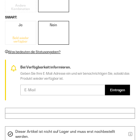
Andere
Kombination
SMART:
Ja
Nein
Bald wieder
verfügbar
Was bedeuten die Statusangaben?
Bei Verfügbarkeit informieren.
Geben Sie Ihre E-Mail-Adresse ein und wir benachrichtigen Sie, sobald das
Produkt wieder verfügbar ist.
Eintragen
Dieser Artikel ist nicht auf Lager und muss erst nachbestellt
werden.