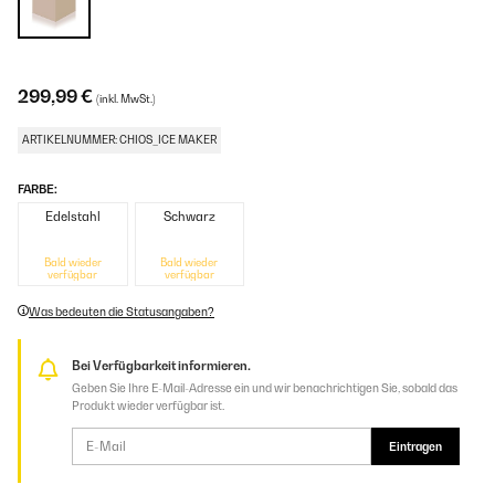
299,99 €
(inkl. MwSt.)
ARTIKELNUMMER: CHIOS_ICE MAKER
FARBE:
Edelstahl
Schwarz
Bald wieder
Bald wieder
verfügbar
verfügbar
Was bedeuten die Statusangaben?
Bei Verfügbarkeit informieren.
Geben Sie Ihre E-Mail-Adresse ein und wir benachrichtigen Sie, sobald das
Produkt wieder verfügbar ist.
Eintragen