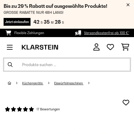
Bis zu 29 % Rabatt auf ausgewählte Produkte!
GROSSE RABATTE NUR 48H LANG!
42
35
28
Jetzt einkaufen
S
M
S
Flexible Zahlungen
Versandkostenfrei ab 100 €*
Küchengeräte
Eiswürfelmaschinen
17 Bewertungen