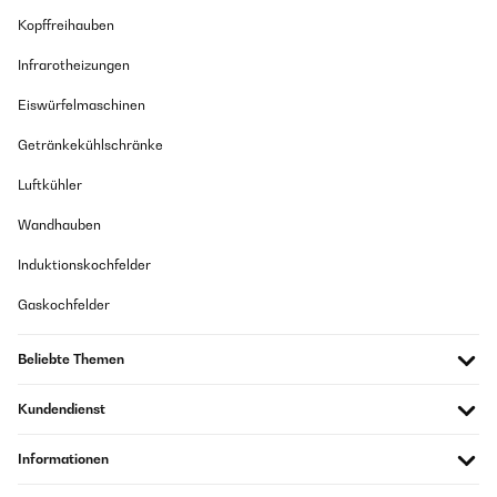
spazio. Consegna rapidissima, in anticipo sui tempi previsti.
Kopffreihauben
Consigliata!
Infrarotheizungen
Amazon Benutzer – Bewertung durch Chal-Tec GmbH nicht
eigenständig überprüft
Eiswürfelmaschinen
Übersetzen
Getränkekühlschränke
17/11/2022
Luftkühler
Ottimo prodotto, ideale per creare velocemente ghiaccio in
Wandhauben
occasioni come aperitivi o cene tra amici.La macchina contiene
circa 3 litri d'acqua e crea velocemente i cubetti di varie
dimensioni.Facile da utilizzare e da pulire, non occupa troppo
Induktionskochfelder
spazio.Consegna rapidissima, in anticipo sui tempi
previsti.Consigliata!
Gaskochfelder
Amazon Benutzer – Bewertung durch Chal-Tec GmbH nicht
eigenständig überprüft
Beliebte Themen
Übersetzen
Kundendienst
Informationen