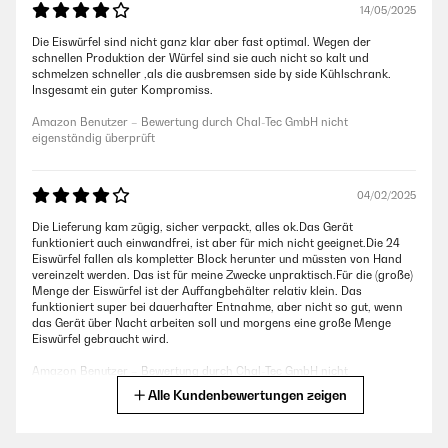
14/05/2025
Die Eiswürfel sind nicht ganz klar aber fast optimal. Wegen der
schnellen Produktion der Würfel sind sie auch nicht so kalt und
schmelzen schneller ,als die ausbremsen side by side Kühlschrank.
Insgesamt ein guter Kompromiss.
Amazon Benutzer – Bewertung durch Chal-Tec GmbH nicht
eigenständig überprüft
04/02/2025
Die Lieferung kam zügig, sicher verpackt, alles ok.Das Gerät
funktioniert auch einwandfrei, ist aber für mich nicht geeignet.Die 24
Eiswürfel fallen als kompletter Block herunter und müssten von Hand
vereinzelt werden. Das ist für meine Zwecke unpraktisch.Für die (große)
Menge der Eiswürfel ist der Auffangbehälter relativ klein. Das
funktioniert super bei dauerhafter Entnahme, aber nicht so gut, wenn
das Gerät über Nacht arbeiten soll und morgens eine große Menge
Eiswürfel gebraucht wird.
Amazon Benutzer – Bewertung durch Chal-Tec GmbH nicht
eigenständig überprüft
Alle Kundenbewertungen zeigen
04/02/2025