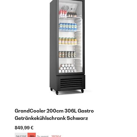
GrandCooler 200cm 306L Gastro
G
Getränkekühlschrank​ Schwarz
Ge
849,99 €
84
SALE35P
-35%
Du sparst:
297,50 €
SA