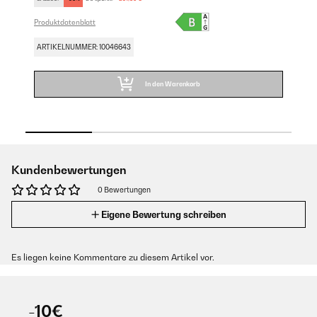
Produktdatenblatt
Pro
ARTIKELNUMMER: 10046643
AR
In den Warenkorb
Kundenbewertungen
0 Bewertungen
Eigene Bewertung schreiben
Es liegen keine Kommentare zu diesem Artikel vor.
-10€