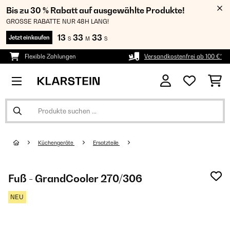
Bis zu 30 % Rabatt auf ausgewählte Produkte!
GROSSE RABATTE NUR 48H LANG!
13
33
32
Jetzt einkaufen
S
M
S
Flexible Zahlungen
Versandkostenfrei ab 100 €*
Küchengeräte
Ersatzteile
Fuß - GrandCooler 270/306
NEU