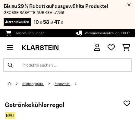
Bis zu 29 % Rabatt auf ausgewählte Produkte!
GROSSE RABATTE NUR 48H LANG!
10
58
46
Jetzt einkaufen
S
M
S
Flexible Zahlungen
Versandkostenfrei ab 100 €*
Küchengeräte
Ersatzteile
Getränkekühlerregal
NEU