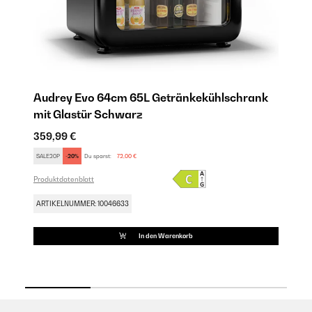
Audrey Evo 64cm 65L Getränkekühlschrank
A
mit Glastür​ Schwarz
mi
359,99 €
35
SALE20P
-20%
Du sparst:
72,00 €
SA
Produktdatenblatt
Pro
ARTIKELNUMMER: 10046633
AR
In den Warenkorb