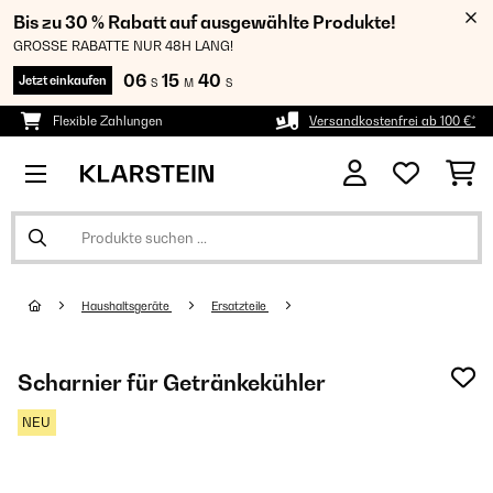
Bis zu 30 % Rabatt auf ausgewählte Produkte!
GROSSE RABATTE NUR 48H LANG!
06
15
39
Jetzt einkaufen
S
M
S
Flexible Zahlungen
Versandkostenfrei ab 100 €*
Haushaltsgeräte
Ersatzteile
Scharnier für Getränkekühler
NEU