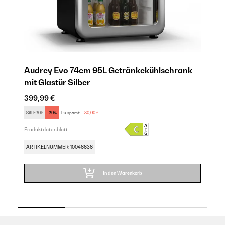
k
Audrey Evo 74cm 95L Getränkekühlschrank
A
mit Glastür​ Silber
mi
399,99 €
49
SALE20P
-20%
Du sparst:
80,00 €
SA
Produktdatenblatt
Pro
ARTIKELNUMMER: 10046636
AR
In den Warenkorb