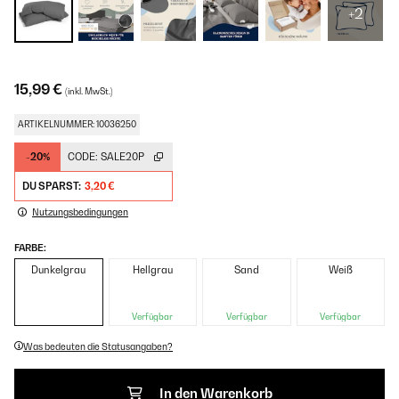
+2
15,99 €
(inkl. MwSt.)
ARTIKELNUMMER: 10036250
-20%
CODE:
SALE20P
DU SPARST:
3,20 €
Nutzungsbedingungen
FARBE:
Dunkelgrau
Hellgrau
Sand
Weiß
Verfügbar
Verfügbar
Verfügbar
Was bedeuten die Statusangaben?
In den Warenkorb