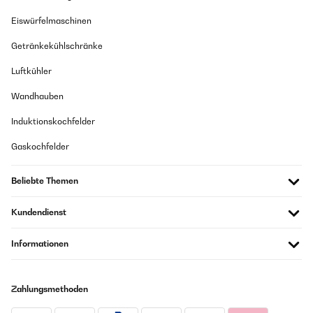
Buenas fundas, de calidad, las medidas son ajustadas, quizás
Amazon Benutzer – Bewertung durch Chal-Tec GmbH nicht
sería interesante fueran más amplias de talla.
Eiswürfelmaschinen
eigenständig überprüft
Amazon Benutzer – Bewertung durch Chal-Tec GmbH nicht
Getränkekühlschränke
eigenständig überprüft
12/11/2022
Luftkühler
Übersetzen
Für mich die beste kuschelweiche Bettwäsche mit 100% Wohlfühlfaktor.
Wandhauben
Amazon Benutzer – Bewertung durch Chal-Tec GmbH nicht
eigenständig überprüft
Induktionskochfelder
Gaskochfelder
29/09/2022
Beliebte Themen
Ich persönlich würde dieses Produkt nicht noch einmal kaufen.
Amazon Benutzer – Bewertung durch Chal-Tec GmbH nicht
Kundendienst
eigenständig überprüft
Informationen
16/09/2022
Ich habe schon einige Sets der zugehörigen Betwäschen und liebe sie,
Zahlungsmethoden
ich verwende keine andere Bettwäsche mehr. Da ich aber spezielle
40x80cm Kissen verwende, musste ich die 80x80cm großen Bezüge
immer unterm Kissen umschlagen. Das hat mich etwas geärgert. Habe