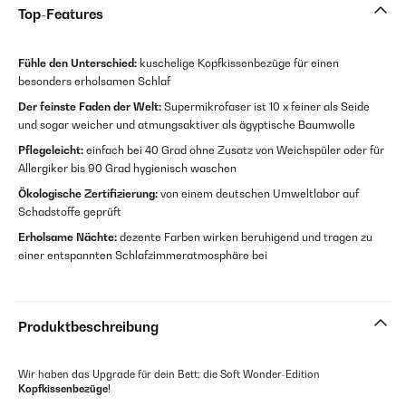
Top-Features
Fühle den Unterschied:
kuschelige Kopfkissenbezüge für einen
besonders erholsamen Schlaf
Der feinste Faden der Welt:
Supermikrofaser ist 10 x feiner als Seide
und sogar weicher und atmungsaktiver als ägyptische Baumwolle
Pflegeleicht:
einfach bei 40 Grad ohne Zusatz von Weichspüler oder für
Allergiker bis 90 Grad hygienisch waschen
Ökologische Zertifizierung:
von einem deutschen Umweltlabor auf
Schadstoffe geprüft
Erholsame Nächte:
dezente Farben wirken beruhigend und tragen zu
einer entspannten Schlafzimmeratmosphäre bei
Produktbeschreibung
Wir haben das Upgrade für dein Bett: die Soft Wonder-Edition
Kopfkissenbezüge
!