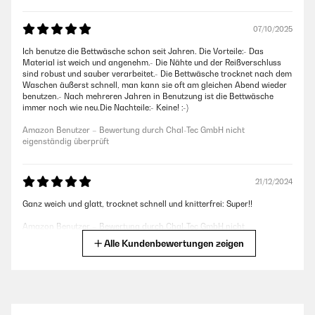
07/10/2025
Ich benutze die Bettwäsche schon seit Jahren. Die Vorteile:- Das
Material ist weich und angenehm.- Die Nähte und der Reißverschluss
sind robust und sauber verarbeitet.- Die Bettwäsche trocknet nach dem
Waschen äußerst schnell, man kann sie oft am gleichen Abend wieder
benutzen.- Nach mehreren Jahren in Benutzung ist die Bettwäsche
immer noch wie neu.Die Nachteile:- Keine! :-)
Amazon Benutzer – Bewertung durch Chal-Tec GmbH nicht
eigenständig überprüft
21/12/2024
Ganz weich und glatt, trocknet schnell und knitterfrei: Super!!
Amazon Benutzer – Bewertung durch Chal-Tec GmbH nicht
eigenständig überprüft
Alle Kundenbewertungen zeigen
22/04/2024
Wie erwartet geliefert, sehr gute Qualität. Kleine Reklamation wegen
einem Fleck wurde auch anstandslos und schnell bearbeitet