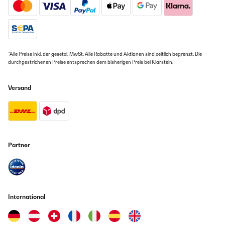
mich total gefreut, als ich die 40x80cm Bezüge entdeckt habe. Jetzt
stimmt zuimndest mal der Klasse wäre es, wenn die Bezüge jetzt noch
im passenden Stoffdesign zu den Bettwäschesets gäbe, oder noch
besser, wenn man die Bettwäschesets gleich wahlweise mit 80x80 oder
40x80 Kissenbezügen ordern könnte.
*Alle Preise inkl. der gesetzl. MwSt. Alle Rabatte und Aktionen sind zeitlich begrenzt. Die
Amazon Benutzer – Bewertung durch Chal-Tec GmbH nicht
durchgestrichenen Preise entsprechen dem bisherigen Preis bei Klarstein.
eigenständig überprüft
Versand
01/09/2022
Kissenbezug Schöne Farbe, Material ebenfalls wie erwartet, gut.
Amazon Benutzer – Bewertung durch Chal-Tec GmbH nicht
eigenständig überprüft
Partner
01/09/2022
Schöne Farbe, Material ebenfalls wie erwartet, gut.
Amazon Benutzer – Bewertung durch Chal-Tec GmbH nicht
International
eigenständig überprüft