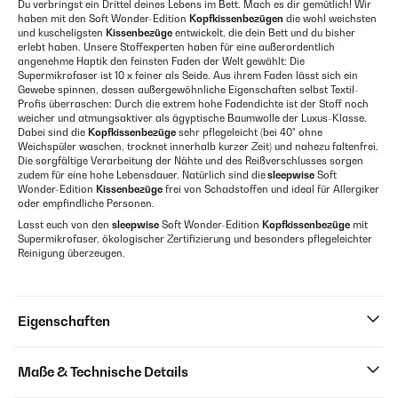
Du verbringst ein Drittel deines Lebens im Bett. Mach es dir gemütlich! Wir
haben mit den Soft Wonder-Edition
Kopfkissenbezügen
die wohl weichsten
und kuscheligsten
Kissenbezüge
entwickelt, die dein Bett und du bisher
erlebt haben. Unsere Stoffexperten haben für eine außerordentlich
angenehme Haptik den feinsten Faden der Welt gewählt: Die
Supermikrofaser ist 10 x feiner als Seide. Aus ihrem Faden lässt sich ein
Gewebe spinnen, dessen außergewöhnliche Eigenschaften selbst Textil-
Profis überraschen: Durch die extrem hohe Fadendichte ist der Stoff noch
weicher und atmungsaktiver als ägyptische Baumwolle der Luxus-Klasse.
Dabei sind die
Kopfkissenbezüge
sehr pflegeleicht (bei 40° ohne
Weichspüler waschen, trocknet innerhalb kurzer Zeit) und nahezu faltenfrei.
Die sorgfältige Verarbeitung der Nähte und des Reißverschlusses sorgen
zudem für eine hohe Lebensdauer. Natürlich sind die
sleepwise
Soft
Wonder-Edition
Kissenbezüge
frei von Schadstoffen und ideal für Allergiker
oder empfindliche Personen.
Lasst euch von den
sleepwise
Soft Wonder-Edition
Kopfkissenbezüge
mit
Supermikrofaser, ökologischer Zertifizierung und besonders pflegeleichter
Reinigung überzeugen.
Eigenschaften
Maße & Technische Details