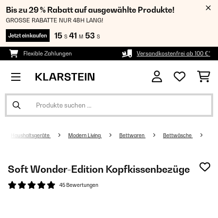
Bis zu 29 % Rabatt auf ausgewählte Produkte!
GROSSE RABATTE NUR 48H LANG!
15
41
53
Jetzt einkaufen
S
M
S
Flexible Zahlungen
Versandkostenfrei ab 100 €*
Haushaltsgeräte
Modern Living
Bettwaren
Bettwäsche
Soft Wonder-Edition Kopfkissenbezüge
45 Bewertungen