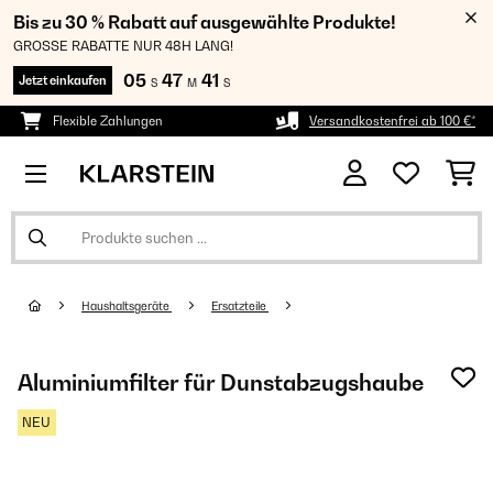
Bis zu 30 % Rabatt auf ausgewählte Produkte!
GROSSE RABATTE NUR 48H LANG!
05
47
39
Jetzt einkaufen
S
M
S
Flexible Zahlungen
Versandkostenfrei ab 100 €*
Haushaltsgeräte
Ersatzteile
Aluminiumfilter für Dunstabzugshaube
NEU