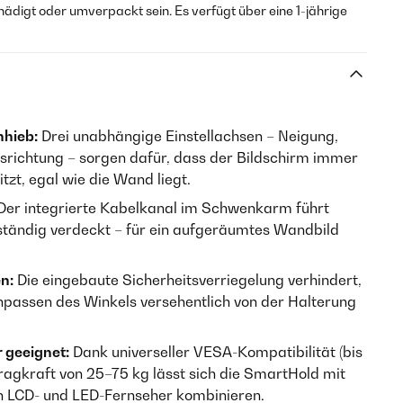
hädigt oder umverpackt sein. Es verfügt über eine 1-jährige
nhieb:
Drei unabhängige Einstellachsen – Neigung,
usrichtung – sorgen dafür, dass der Bildschirm immer
tzt, egal wie die Wand liegt.
Der integrierte Kabelkanal im Schwenkarm führt
ständig verdeckt – für ein aufgeräumtes Wandbild
en:
Die eingebaute Sicherheitsverriegelung verhindert,
passen des Winkels versehentlich von der Halterung
 geeignet:
Dank universeller VESA-Kompatibilität (bis
agkraft von 25–75 kg lässt sich die SmartHold mit
n LCD- und LED-Fernseher kombinieren.