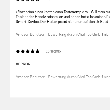
+Rezension eines kostenlosen Testexemplars + Will man au
Tablet oder Handy reinstellen und schon hat alles seinen P
Smart-Device. Der Halter passt nicht nur auf den Dr Beat
Amazon Benutzer – Bewertung durch Chal-Tec GmbH nicht
28/11/2015
#ERROR!
Amazon Benutzer – Bewertung durch Chal-Tec GmbH nicht
19/11/2015
Das Angebot beinhaltet nur den Halter!!! Der Halter ist gu