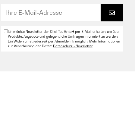
. Der Metallbügel lässt sich gut noch einige Zentimeter
setzt) hält er ein iPad 2 nur in Querausrichtung.
eicht es. Dieses Produkt habe ich kostenlos erhalten,
Ich möchte Newsletter der Chal-Tec GmbH per E-Mail erhalten, um über
Produkte, Angebote und gelegentliche Umfragen informiert zu werden.
Ein Widerruf ist jederzeit per Abmeldelink möglich. Mehr Informationen
zur Verarbeitung der Daten:
Datenschutz - Newsletter
.
er, Flaschen, Bluetoothboxen,...Der Bügel ist aus Metall.
.Der Metallbügel lässt sich gut noch einige Zentimeter
etzt) hält er ein iPad 2 nur in Querausrichtung.
reicht es.Dieses Produkt habe ich kostenlos erhalten,