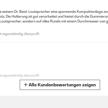
s seinem Dr. Beat-Lautsprecher eine spannende Kompaktanlage zaube
latz. Die Halterung ist gut verarbeitet und bietet durch die Gummieru
-Lautsprecher, sondern auf alles Runde mit einem Durchmesser von g
 eigenständig überprüft
 eigenständig überprüft
Alle Kundenbewertungen zeigen
t Zweckentfremdbar und hält auf allem was irgendwie rund ist - Geländ