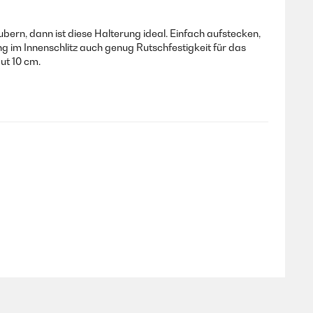
rn, dann ist diese Halterung ideal. Einfach aufstecken,
ng im Innenschlitz auch genug Rutschfestigkeit für das
ut 10 cm.
er, Flaschen, Bluetoothboxen,... Der Bügel ist aus Metall.