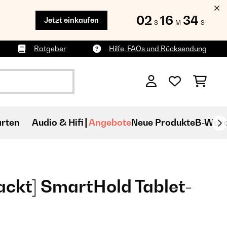
02
16
33
Jetzt einkaufen
S
M
S
Ratgeber
Hilfe, FAQs und Rücksendung
rten
Audio & Hifi
Angebote
Neue Produkte
B-War
ckt] SmartHold Tablet-