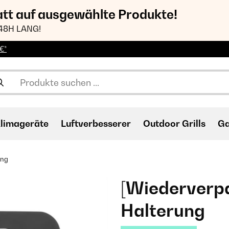
att auf ausgewählte Produkte!
48H LANG!
€*
limageräte
Luftverbesserer
Outdoor Grills
Ga
ung
[Wiederverpa
Halterung