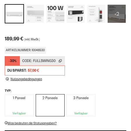
+2
189,99 €
(inkl. MwSt.)
ARTIKELNUMMER: 10046530
-30%
CODE:
FULLSWING30
DU SPARST:
57,00 €
Nutzungsbedingungen
TYP:
1 Paneel
2 Paneele
3 Paneele
Verfügbar
Verfügbar
Was bedeuten die Statusangaben?