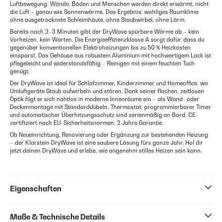
Luftbewegung. Wände, Böden und Menschen werden direkt erwärmt, nicht
die Luft – genau wie Sonnenwärme. Das Ergebnis: wohliges Raumklima
ohne ausgetrocknete Schleimhäute, ohne Staubwirbel, ohne Lärm.
Bereits nach 2–3 Minuten gibt der DryWave spürbare Wärme ab – kein
Vorheizen, kein Warten. Die Energieeffizienzklasse A sorgt dafür, dass du
gegenüber konventionellen Elektroheizungen bis zu 50 % Heizkosten
einsparst. Das Gehäuse aus robustem Aluminium mit hochwertigem Lack ist
pflegeleicht und widerstandsfähig – Reinigen mit einem feuchten Tuch
genügt.
Der DryWave ist ideal für Schlafzimmer, Kinderzimmer und Homeoffice, wo
Umluftgeräte Staub aufwirbeln und stören. Dank seiner flachen, zeitlosen
Optik fügt er sich nahtlos in moderne Innenräume ein – als Wand- oder
Deckenmontage mit Standarddübeln. Thermostat, programmierbarer Timer
und automatischer Überhitzungsschutz sind serienmäßig an Bord. CE-
zertifiziert nach EU-Sicherheitsnormen, 2 Jahre Garantie.
Ob Neueinrichtung, Renovierung oder Ergänzung zur bestehenden Heizung
– der Klarstein DryWave ist eine saubere Lösung fürs ganze Jahr. Hol dir
jetzt deinen DryWave und erlebe, wie angenehm stilles Heizen sein kann.
Eigenschaften
Maße & Technische Details