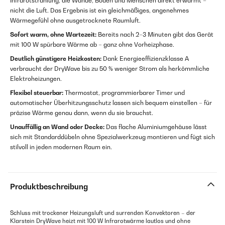
Infrarotstrahlung, die Wände, Böden und Menschen direkt erwärmt –
nicht die Luft. Das Ergebnis ist ein gleichmäßiges, angenehmes
Wärmegefühl ohne ausgetrocknete Raumluft.
Sofort warm, ohne Wartezeit:
Bereits nach 2–3 Minuten gibt das Gerät
mit 100 W spürbare Wärme ab – ganz ohne Vorheizphase.
Deutlich günstigere Heizkosten:
Dank Energieeffizienzklasse A
verbraucht der DryWave bis zu 50 % weniger Strom als herkömmliche
Elektroheizungen.
Flexibel steuerbar:
Thermostat, programmierbarer Timer und
automatischer Überhitzungsschutz lassen sich bequem einstellen – für
präzise Wärme genau dann, wenn du sie brauchst.
Unauffällig an Wand oder Decke:
Das flache Aluminiumgehäuse lässt
sich mit Standarddübeln ohne Spezialwerkzeug montieren und fügt sich
stilvoll in jeden modernen Raum ein.
Produktbeschreibung
Schluss mit trockener Heizungsluft und surrenden Konvektoren – der
Klarstein DryWave heizt mit 100 W Infrarotwärme lautlos und ohne