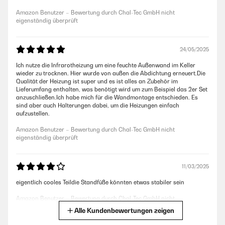
Amazon Benutzer – Bewertung durch Chal-Tec GmbH nicht
eigenständig überprüft
24/05/2025
Ich nutze die Infrarotheizung um eine feuchte Außenwand im Keller
wieder zu trocknen. Hier wurde von außen die Abdichtung erneuert.Die
Qualität der Heizung ist super und es ist alles an Zubehör im
Lieferumfang enthalten, was benötigt wird um zum Beispiel das 2er Set
anzuschließen.Ich habe mich für die Wandmontage entschieden. Es
sind aber auch Halterungen dabei, um die Heizungen einfach
aufzustellen.
Amazon Benutzer – Bewertung durch Chal-Tec GmbH nicht
eigenständig überprüft
11/03/2025
eigentlich cooles Teildie Standfüße könnten etwas stabiler sein
Amazon Benutzer – Bewertung durch Chal-Tec GmbH nicht
eigenständig überprüft
Alle Kundenbewertungen zeigen