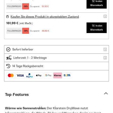
In den
Warenkorb
FULLSWING30
-30%
Du sparst:
51,30 €
Kaufen Sie dieses Produkt in akzeptablem Zustand
161,99 €
(inkl. MwSt.)
In den
Warenkorb
FULLSWING30
-30%
Du sparst:
48,60 €
Sofort lieferbar
Lieferzeit: 1 - 2 Werktage
14 Tage Rückgaberecht
Top-Features
Wärme wie Sonnenstrahlen:
Der Klarstein DryWave nutzt