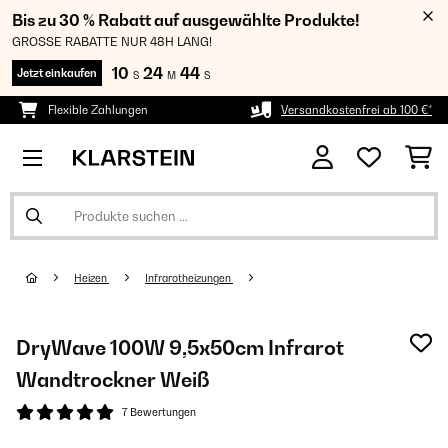
Bis zu 30 % Rabatt auf ausgewählte Produkte!
GROSSE RABATTE NUR 48H LANG!
10
24
43
Jetzt einkaufen
S
M
S
Flexible Zahlungen
Versandkostenfrei ab 100 €*
Heizen
Infrarotheizungen
DryWave 100W 9,5x50cm Infrarot
Wandtrockner Weiß
7 Bewertungen