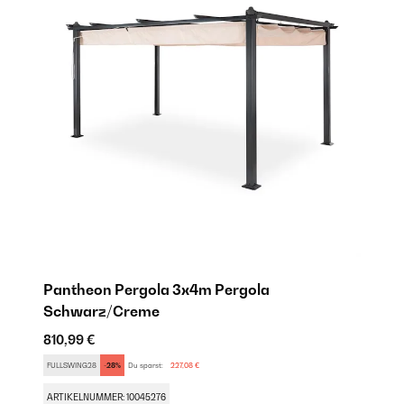
Pantheon Pergola 3x4m Pergola
P
Schwarz/Creme
71
810,99 €
SA
FULLSWING28
-28%
Du sparst:
227,08 €
AR
ARTIKELNUMMER: 10045276