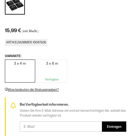
15,99 €
(inkl. MwSt.)
ARTIKELNUMMER: 10047505
VARIANTE:
3 x 4 m
3 x 6 m
Verfügbar
Was bedeuten die Statusangaben?
Bei Verfügbarkeit informieren.
Geben Sie Ihre E-Mail-Adresse ein und wir benachrichtigen Sie, sobald das
Produkt wieder verfügbar ist.
Eintragen