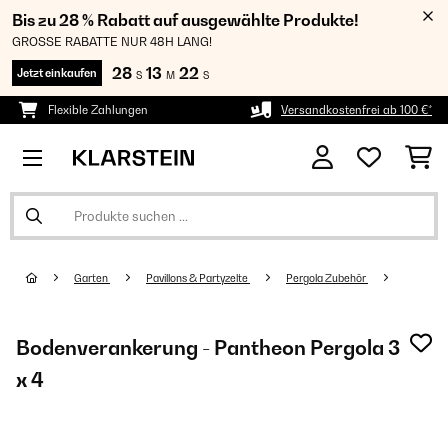
Bis zu 28 % Rabatt auf ausgewählte Produkte!
GROSSE RABATTE NUR 48H LANG!
28
13
22
Jetzt einkaufen
S
M
S
Flexible Zahlungen
Versandkostenfrei ab 100 €*
Garten
Pavillons & Partyzelte
Pergola Zubehör
Bodenverankerung - Pantheon Pergola 3
x 4