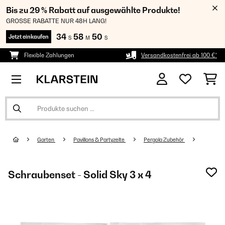
Bis zu 29 % Rabatt auf ausgewählte Produkte!
GROSSE RABATTE NUR 48H LANG!
34
58
49
Jetzt einkaufen
S
M
S
Flexible Zahlungen
Versandkostenfrei ab 100 €*
Garten
Pavillons & Partyzelte
Pergola Zubehör
Schraubenset - Solid Sky 3 x 4