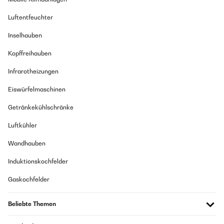
Luftentfeuchter
Inselhauben
Kopffreihauben
Infrarotheizungen
Eiswürfelmaschinen
Getränkekühlschränke
Luftkühler
Wandhauben
Induktionskochfelder
Gaskochfelder
Beliebte Themen