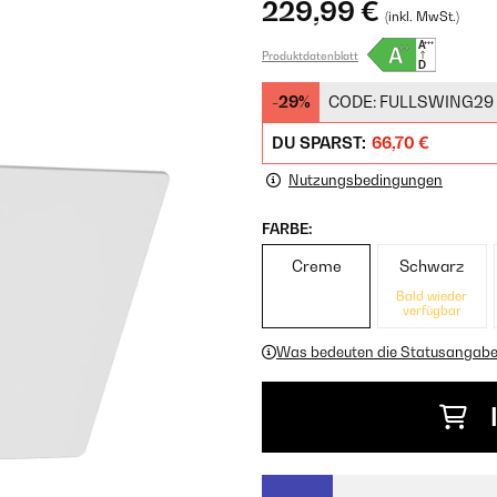
229,99 €
(inkl. MwSt.)
Produktdatenblatt
-29%
CODE:
FULLSWING29
DU SPARST:
66,70 €
Nutzungsbedingungen
FARBE:
Creme
Schwarz
Bald wieder
verfügbar
Was bedeuten die Statusangab