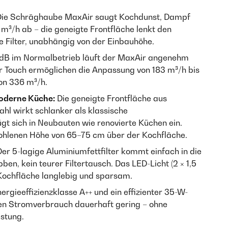
ie Schräghaube MaxAir saugt Kochdunst, Dampf
m³/h ab – die geneigte Frontfläche lenkt den
ie Filter, unabhängig von der Einbauhöhe.
4 dB im Normalbetrieb läuft der MaxAir angenehm
er Touch ermöglichen die Anpassung von 183 m³/h bis
von 336 m³/h.
moderne Küche:
Die geneigte Frontfläche aus
ahl wirkt schlanker als klassische
 sich in Neubauten wie renovierte Küchen ein.
hlenen Höhe von 65–75 cm über der Kochfläche.
er 5-lagige Aluminiumfettfilter kommt einfach in die
en, kein teurer Filtertausch. Das LED-Licht (2 × 1,5
 Kochfläche langlebig und sparsam.
ergieeffizienzklasse A++ und ein effizienter 35-W-
en Stromverbrauch dauerhaft gering – ohne
istung.