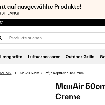
att auf ausgewählte Produkte!
48H LANG!
€*
limageräte
Luftverbesserer
Outdoor Grills
Ga
ihauben
MaxAir 50cm 336m³/h Kopffreihaube Creme
MaxAir 50cm
Creme