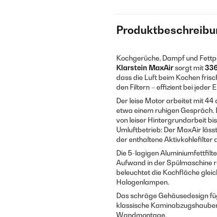
Produktbeschreibu
Kochgerüche, Dampf und Fettpar
Klarstein MaxAir
sorgt mit
336
dass die Luft beim Kochen frisc
den Filtern – effizient bei jeder
Der leise Motor arbeitet mit 44 
etwa einem ruhigen Gespräch. D
von leiser Hintergrundarbeit bi
Umluftbetrieb: Der MaxAir lässt
der enthaltene Aktivkohlefilter
Die 5-lagigen Aluminiumfettfil
Aufwand in der Spülmaschine rei
beleuchtet die Kochfläche glei
Halogenlampen.
Das schräge Gehäusedesign fügt
klassische Kaminabzugshaube
Wandmontage.