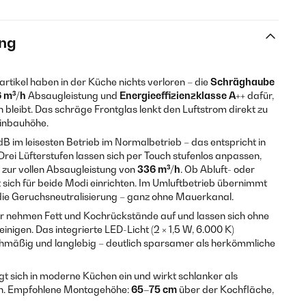
ng
tikel haben in der Küche nichts verloren – die
Schräghaube
 m³/h
Absaugleistung und
Energieeffizienzklasse A++
dafür,
h bleibt. Das schräge Frontglas lenkt den Luftstrom direkt zu
 Einbauhöhe.
dB im leisesten Betrieb im Normalbetrieb – das entspricht in
rei Lüfterstufen lassen sich per Touch stufenlos anpassen,
s zur vollen Absaugleistung von
336 m³/h
. Ob Abluft- oder
 sich für beide Modi einrichten. Im Umluftbetrieb übernimmt
 die Geruchsneutralisierung – ganz ohne Mauerkanal.
ter nehmen Fett und Kochrückstände auf und lassen sich ohne
nigen. Das integrierte LED-Licht (2 × 1,5 W, 6.000 K)
chmäßig und langlebig – deutlich sparsamer als herkömmliche
 sich in moderne Küchen ein und wirkt schlanker als
n. Empfohlene Montagehöhe:
65–75 cm
über der Kochfläche,