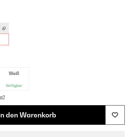
Weiß
Verfügbar
en?
In den Warenkorb