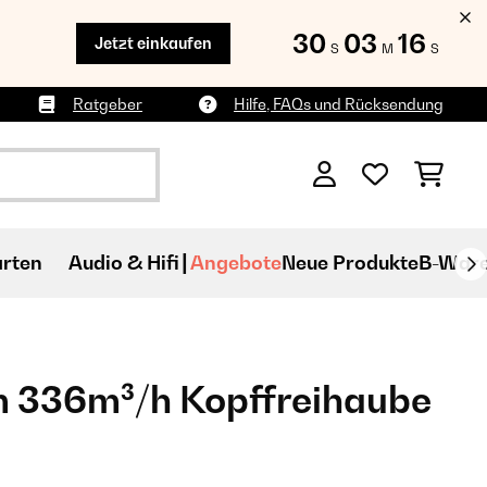
30
03
14
Jetzt einkaufen
S
M
S
Ratgeber
Hilfe, FAQs und Rücksendung
rten
Audio & Hifi
Angebote
Neue Produkte
B-War
 336m³/h Kopffreihaube