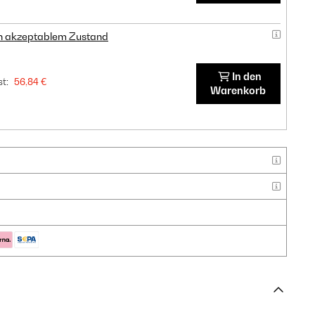
in akzeptablem Zustand
In den
t:
56,84 €
Warenkorb