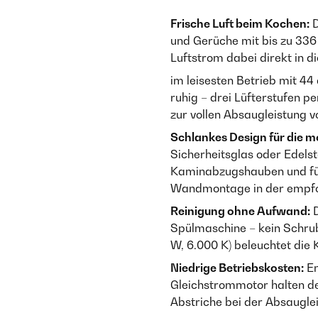
Frische Luft beim Kochen:
D
und Gerüche mit bis zu 336 
Luftstrom dabei direkt in d
im leisesten Betrieb mit 4
ruhig – drei Lüfterstufen p
zur vollen Absaugleistung 
Schlankes Design für die 
Sicherheitsglas oder Edelst
Kaminabzugshauben und fügt
Wandmontage in der empfo
Reinigung ohne Aufwand:
D
Spülmaschine – kein Schrubb
W, 6.000 K) beleuchtet die
Niedrige Betriebskosten:
En
Gleichstrommotor halten d
Abstriche bei der Absaugle