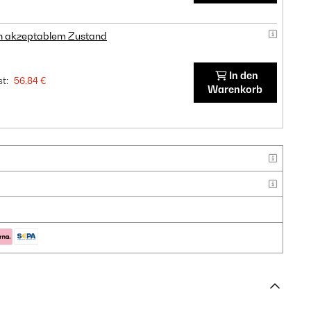
in akzeptablem Zustand
In den
t:
56,84 €
Warenkorb