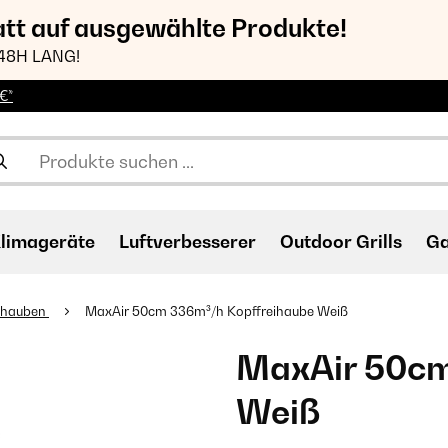
att auf ausgewählte Produkte!
48H LANG!
€*
limageräte
Luftverbesserer
Outdoor Grills
Ga
ihauben
MaxAir 50cm 336m³/h Kopffreihaube Weiß
MaxAir 50cm
Weiß