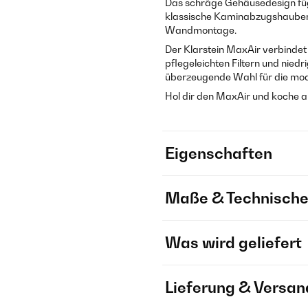
Das schräge Gehäusedesign fügt
klassische Kaminabzugshaube
Wandmontage.
Der Klarstein MaxAir verbindet
pflegeleichten Filtern und nied
überzeugende Wahl für die mod
Hol dir den MaxAir und koche ab s
Eigenschaften
Maße & Technische
Was wird geliefert
Lieferung & Versan