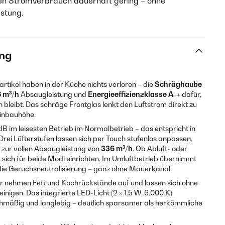
en Stromverbrauch dauerhaft gering – ohne
istung.
ng
tikel haben in der Küche nichts verloren – die
Schräghaube
 m³/h
Absaugleistung und
Energieeffizienzklasse A++
dafür,
h bleibt. Das schräge Frontglas lenkt den Luftstrom direkt zu
 Einbauhöhe.
dB im leisesten Betrieb im Normalbetrieb – das entspricht in
rei Lüfterstufen lassen sich per Touch stufenlos anpassen,
s zur vollen Absaugleistung von
336 m³/h
. Ob Abluft- oder
 sich für beide Modi einrichten. Im Umluftbetrieb übernimmt
 die Geruchsneutralisierung – ganz ohne Mauerkanal.
ter nehmen Fett und Kochrückstände auf und lassen sich ohne
nigen. Das integrierte LED-Licht (2 × 1,5 W, 6.000 K)
chmäßig und langlebig – deutlich sparsamer als herkömmliche