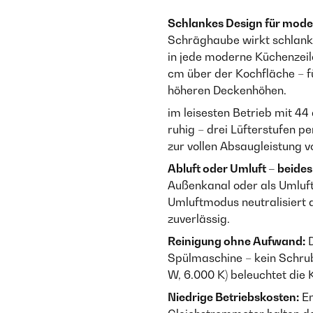
Schlankes Design für mod
Schräghaube wirkt schlank
in jede moderne Küchenzei
cm über der Kochfläche – f
höheren Deckenhöhen.
im leisesten Betrieb mit 4
ruhig – drei Lüfterstufen p
zur vollen Absaugleistung 
Abluft oder Umluft – beides
Außenkanal oder als Umluf
Umluftmodus neutralisiert d
zuverlässig.
Reinigung ohne Aufwand:
D
Spülmaschine – kein Schrubb
W, 6.000 K) beleuchtet die
Niedrige Betriebskosten:
En