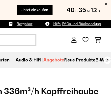
40
35
10
Jetzt einkaufen
S
M
S
Ratgeber
Hilfe, FAQs und Rücksendung
rten
Audio & Hifi
Angebote
Neue Produkte
B-War
 336m³/h Kopffreihaube