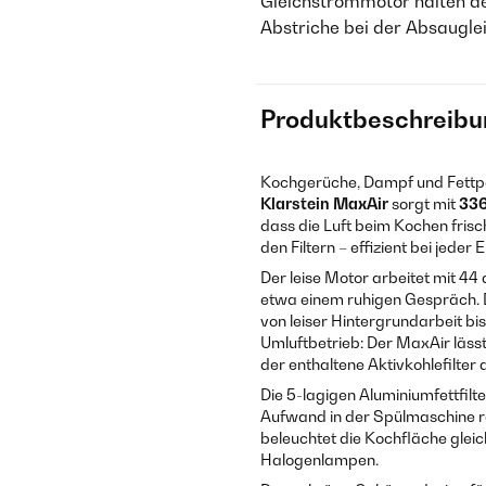
Gleichstrommotor halten d
Abstriche bei der Absaugle
Produktbeschreibu
Kochgerüche, Dampf und Fettpar
Klarstein MaxAir
sorgt mit
336
dass die Luft beim Kochen frisc
den Filtern – effizient bei jeder
Der leise Motor arbeitet mit 44 
etwa einem ruhigen Gespräch. D
von leiser Hintergrundarbeit bi
Umluftbetrieb: Der MaxAir lässt
der enthaltene Aktivkohlefilter
Die 5-lagigen Aluminiumfettfil
Aufwand in der Spülmaschine rei
beleuchtet die Kochfläche glei
Halogenlampen.