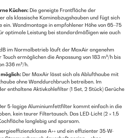
erne Küchen:
Die geneigte Frontfläche der
er als klassische Kaminabzugshauben und fügt sich
le ein. Wandmontage in empfohlener Höhe von 65–75
ür optimale Leistung bei standardmäßigen wie auch
4 dB im Normalbetrieb läuft der MaxAir angenehm
er Touch ermöglichen die Anpassung von 183 m³/h bis
von 336 m³/h.
 möglich:
Der MaxAir lässt sich als Ablufthaube mit
thaube ohne Wanddurchbruch betreiben. Im
er enthaltene Aktivkohlefilter (1 Set, 2 Stück) Gerüche
er 5-lagige Aluminiumfettfilter kommt einfach in die
en, kein teurer Filtertausch. Das LED-Licht (2 × 1,5
 Kochfläche langlebig und sparsam.
ergieeffizienzklasse A++ und ein effizienter 35-W-