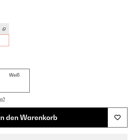
Weiß
en?
In den Warenkorb