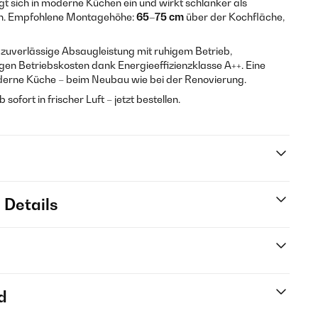
 sich in moderne Küchen ein und wirkt schlanker als
n. Empfohlene Montagehöhe:
65–75 cm
über der Kochfläche,
 zuverlässige Absaugleistung mit ruhigem Betrieb,
rigen Betriebskosten dank Energieeffizienzklasse A++. Eine
erne Küche – beim Neubau wie bei der Renovierung.
ofort in frischer Luft – jetzt bestellen.
 Details
d