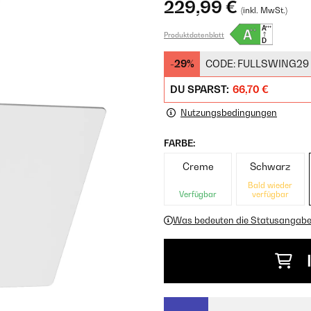
229,99 €
(inkl. MwSt.)
Produktdatenblatt
-29%
CODE:
FULLSWING29
DU SPARST:
66,70 €
Nutzungsbedingungen
FARBE:
Creme
Schwarz
Bald wieder
Verfügbar
verfügbar
Was bedeuten die Statusangab