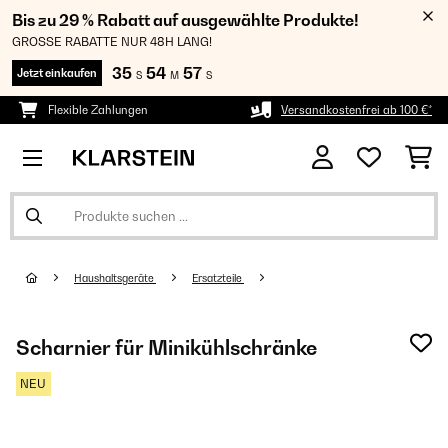
Bis zu 29 % Rabatt auf ausgewählte Produkte!
GROSSE RABATTE NUR 48H LANG!
35
54
57
Jetzt einkaufen
S
M
S
Flexible Zahlungen
Versandkostenfrei ab 100 €*
Haushaltsgeräte
Ersatzteile
Scharnier für Minikühlschränke
NEU