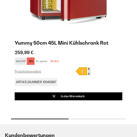
Yummy 50cm 45L Mini Kühlschrank​ Rot
Y
259,99 €
25
SALE15P
-15%
Du sparst:
39,00 €
SA
Produktdatenblatt
Pro
ARTIKELNUMMER: 10045897
AR
In den Warenkorb
Kundenbewertungen