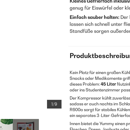
Kleines Gefrierfach inklusiv
genug für Eiswürfel oder kl
Einfach sauber halten:
Der 
lassen sich schnell unter f
Standfüße sorgen außerdem
Produktbeschreibu
Kein Platz für einen großen Kü
Snacks oder Medikamente grif
dieses Problem:
45 Liter
Nutzinh
oder ins Studentenzimmer pass
Der Kompressor kühlt zuverlässi
sodass er auch nachts im Schla
1/9
R600a sorgt für stabiles Kühle
ein separates 3-Liter-Gefrierfac
Innen bietet die Yummy einen pr
Flaschen, Dosen, Joghurts oder