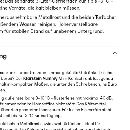
e:
Das separate 3-Liter-Gefrierfach kühlt bis −3 °C –
eine Vorräte, die kalt bleiben müssen.
herausnehmbare Metallrost und die beiden Türfächer
ließendem Wasser reinigen. Höhenverstellbare
 für stabilen Stand auf unebenem Untergrund.
ng
hlschrank – aber trotzdem immer gekühlte Getränke, frische
fbereit? Der
Klarstein Yummy
Mini-Kühlschrank löst genau
alt in kompakten Maßen, die unter den Schreibtisch, ins Büro
en.
g auf einstellbare 0–10 °C – flüsterleise mit maximal 40 dB,
fzimmer oder im Homeoffice nicht stört. Das Kältemittel
n über den gesamten Innenraum. Für kleine Eisvorräte steht
h mit bis zu −3 °C zur Verfügung.
aktischen Metallrost sowie zwei Türfächer – ideal für
 Kosmetik. Die Ablagen lassen sich entnehmen und einfach