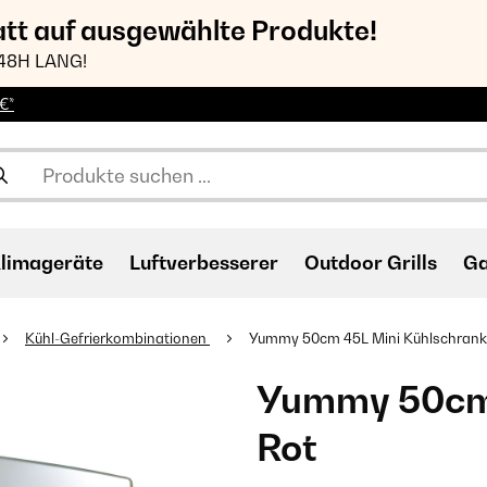
att auf ausgewählte Produkte!
48H LANG!
€*
limageräte
Luftverbesserer
Outdoor Grills
Ga
Kühl-Gefrierkombinationen
Yummy 50cm 45L Mini Kühlschrank​
Yummy 50cm 
Rot