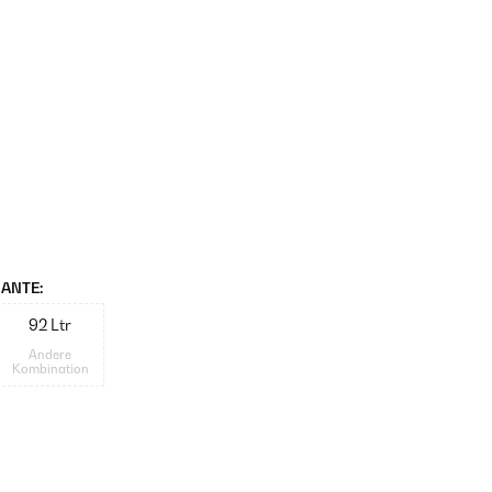
ANTE:
92 Ltr
Andere
Kombination