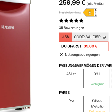
259,99 €
(inkl. MwSt.)
Produktdatenblatt
35 Bewertungen
-15%
CODE:
SALE15P
DU SPARST:
39,00 €
Nutzungsbedingungen
FASSUNGSVERMÖGEN DER VARI
45 Ltr
92 L
Verfügbar
FARBE:
Rot
Silber-
Metallic
Bald wieder