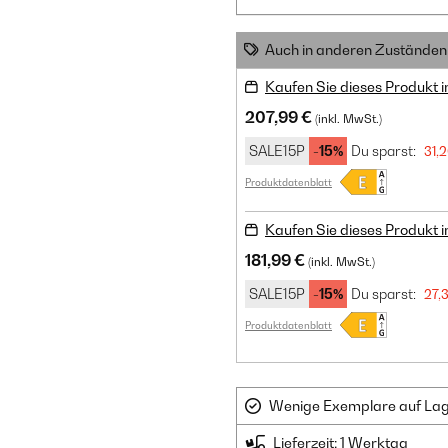
Auch in anderen Zuständen 
Kaufen Sie dieses Produkt 
207,99 €
(inkl. MwSt.)
SALE15P
-15%
Du sparst:
31,2
Produktdatenblatt
Kaufen Sie dieses Produkt 
181,99 €
(inkl. MwSt.)
SALE15P
-15%
Du sparst:
27,
Produktdatenblatt
Wenige Exemplare auf Lager
Lieferzeit: 1 Werktag