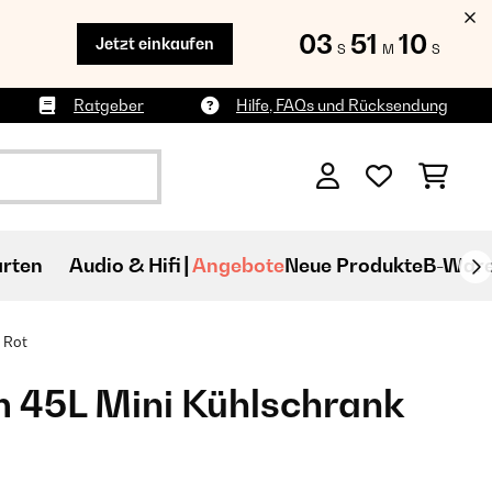
03
51
09
Jetzt einkaufen
S
M
S
Ratgeber
Hilfe, FAQs und Rücksendung
rten
Audio & Hifi
Angebote
Neue Produkte
B-War
 Rot
45L Mini Kühlschrank​