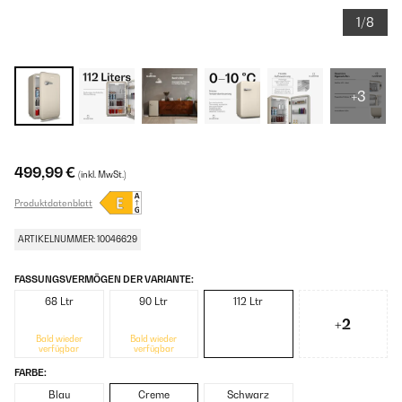
1/8
+3
499,99 €
(inkl. MwSt.)
Produktdatenblatt
ARTIKELNUMMER: 10046629
FASSUNGSVERMÖGEN DER VARIANTE:
68 Ltr
90 Ltr
112 Ltr
+2
Bald wieder
Bald wieder
verfügbar
verfügbar
FARBE:
Blau
Creme
Schwarz