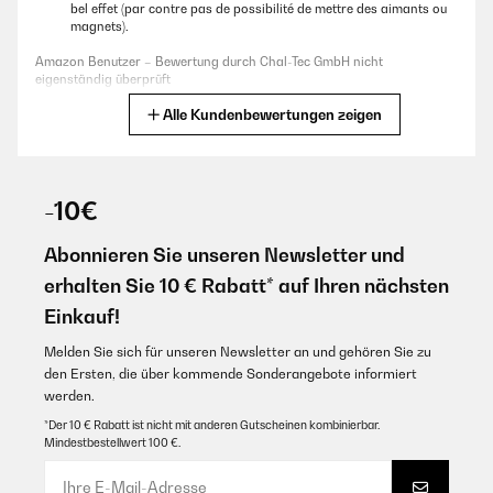
bel effet (par contre pas de possibilité de mettre des aimants ou
magnets).
Amazon Benutzer – Bewertung durch Chal-Tec GmbH nicht
eigenständig überprüft
Alle Kundenbewertungen zeigen
Übersetzen
21/07/2025
-10€
Très beau produit qui correspond à ce que je souhaitais.
Abonnieren Sie unseren Newsletter und
Amazon Benutzer – Bewertung durch Chal-Tec GmbH nicht
eigenständig überprüft
erhalten Sie 10 € Rabatt* auf Ihren nächsten
Übersetzen
Einkauf!
Melden Sie sich für unseren Newsletter an und gehören Sie zu
19/07/2023
den Ersten, die über kommende Sonderangebote informiert
Such a good size fridge. It can fit quite a lot of food and drink
werden.
items. Worth buying.
*Der 10 € Rabatt ist nicht mit anderen Gutscheinen kombinierbar.
Mindestbestellwert 100 €.
Amazon Benutzer – Bewertung durch Chal-Tec GmbH nicht
eigenständig überprüft