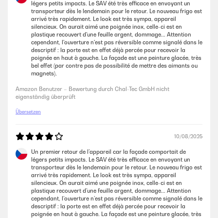
légers petits impacts. Le SAV été très efficace en envoyant un
eigenständig überprüft
transporteur dès le lendemain pour le retour. Le nouveau frigo est
arrivé très rapidement. Le look est très sympa, appareil
silencieux. On aurait aimé une poignée inox, celle-ci est en
plastique recouvert d'une feuille argent, dommage... Attention
19/05/2025
cependant, l'ouverture n'est pas réversible comme signalé dans le
Leise, sehr gut im Verbrauch, nur dumm dass für den Stellort die Tür-
descriptif : la porte est en effet déjà percée pour recevoir la
Schaniere links ummontiert werden sollten, was nicht möglich ist. Der
poignée en haut à gauche. La façade est une peinture glacée, très
Hersteller hat die Punkte zur Montage, dem Wechsel zum Tür öffnen,
bel effet (par contre pas de possibilité de mettre des aimants ou
inkl. Gebrauchsanweisung gefertigt. Die Schrauben an der Tür selbst
magnets).
lassen sich nicht lösen. Mit Kraft bleibt das Resultat aus, jedoch der Bit
vom Schrauber gebrochen. Somit kommt der Kühlschrank an einen
Amazon Benutzer – Bewertung durch Chal-Tec GmbH nicht
weniger gewünschten Aufstellplatz. Preisleistung: Hübsch / schöner
eigenständig überprüft
Blickfang, Verbraucher gut, aber Kaufpreis hoch, Funktionalität nur
teils.
Übersetzen
Amazon Benutzer – Bewertung durch Chal-Tec GmbH nicht
eigenständig überprüft
10/08/2025
Un premier retour de l’appareil car la façade comportait de
légers petits impacts. Le SAV été très efficace en envoyant un
13/09/2022
transporteur dès le lendemain pour le retour. Le nouveau frigo est
arrivé très rapidement. Le look est très sympa, appareil
Optisch ein Highlight in der Kaffeeküche, technisch einwandfrei.Kam
silencieux. On aurait aimé une poignée inox, celle-ci est en
sehr gut und sicher verpackt und kühlt auch auf niedrigster Stufe
plastique recouvert d’une feuille argent, dommage... Attention
(Energiesparen!) ausreichen.
cependant, l’ouverture n’est pas réversible comme signalé dans le
descriptif : la porte est en effet déjà percée pour recevoir la
Amazon Benutzer – Bewertung durch Chal-Tec GmbH nicht
poignée en haut à gauche. La façade est une peinture glacée, très
eigenständig überprüft