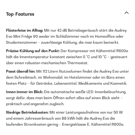
Top-Features
Flüsterleise im Alltag:
Mit nur 42 dB Betriebsgeräusch stört die Audrey
Evo Mini Fridge 90 weder im Schlafzimmer noch im Homeoffice oder
Studentenzimmer – zuverlässige Kühlung, die man kaum bemerkt.
Präzise Kühlung auf den Punkt:
Der Kompressor mit Kältemittel R600a
hält die Innentemperatur konstant zwischen 0 °C und 10 °C – gesteuert
über einen robusten mechanischen Thermostat.
Passt überall hin:
Mit 112 Litern Nutzvolumen findet die Audrey Evo unter
dem Schreibtisch, im Wohnmobil, im Hotelzimmer oder im Büro einen
festen Platz – für Getränke, Lebensmittel, Medikamente und Kosmetik.
Innen immer im Blick:
Die automatische weiße LED-Innenbeleuchtung
sorgt dafür, dass man beim Öffnen sofort alles auf einen Blick sieht –
praktisch und angenehm zugleich.
Niedrige Betriebskosten:
Mit einer Leistungsaufnahme von nur 50 W
und einem Jahresverbrauch von 88 kWh hält die Audrey Evo die
laufenden Stromkosten gering – Energieklasse E, Kältemittel R600a.