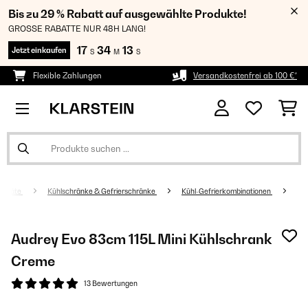
Bis zu 29 % Rabatt auf ausgewählte Produkte!
GROSSE RABATTE NUR 48H LANG!
17
34
13
Jetzt einkaufen
S
M
S
Flexible Zahlungen
Versandkostenfrei ab 100 €*
sgeräte
Kühlschränke & Gefrierschränke
Kühl-Gefrierkombinationen
Audrey Evo 83cm 115L Mini Kühlschrank​
Creme
13 Bewertungen