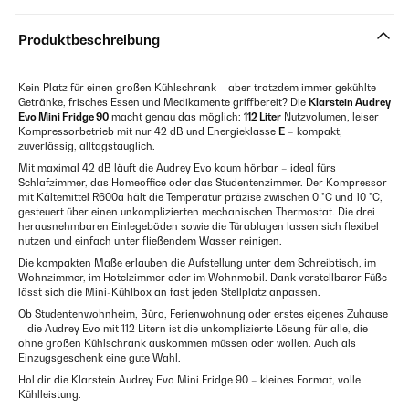
Produktbeschreibung
Kein Platz für einen großen Kühlschrank – aber trotzdem immer gekühlte
Getränke, frisches Essen und Medikamente griffbereit? Die
Klarstein Audrey
Evo Mini Fridge 90
macht genau das möglich:
112 Liter
Nutzvolumen, leiser
Kompressorbetrieb mit nur 42 dB und Energieklasse
E
– kompakt,
zuverlässig, alltagstauglich.
Mit maximal 42 dB läuft die Audrey Evo kaum hörbar – ideal fürs
Schlafzimmer, das Homeoffice oder das Studentenzimmer. Der Kompressor
mit Kältemittel R600a hält die Temperatur präzise zwischen 0 °C und 10 °C,
gesteuert über einen unkomplizierten mechanischen Thermostat. Die drei
herausnehmbaren Einlegeböden sowie die Türablagen lassen sich flexibel
nutzen und einfach unter fließendem Wasser reinigen.
Die kompakten Maße erlauben die Aufstellung unter dem Schreibtisch, im
Wohnzimmer, im Hotelzimmer oder im Wohnmobil. Dank verstellbarer Füße
lässt sich die Mini-Kühlbox an fast jeden Stellplatz anpassen.
Ob Studentenwohnheim, Büro, Ferienwohnung oder erstes eigenes Zuhause
– die Audrey Evo mit 112 Litern ist die unkomplizierte Lösung für alle, die
ohne großen Kühlschrank auskommen müssen oder wollen. Auch als
Einzugsgeschenk eine gute Wahl.
Hol dir die Klarstein Audrey Evo Mini Fridge 90 – kleines Format, volle
Kühlleistung.