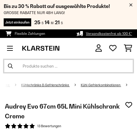
Bis zu 30 % Rabatt auf ausgewählte Produkte!
GROSSE RABATTE NUR 48H LANG!
25
14
20
Jetzt einkaufen
S
M
S
Flexible Zahlungen
Versandkostenfrei ab 100 €*
sgeräte
Kühlschränke & Gefrierschränke
Kühl-Gefrierkombinationen
Audrey Evo 67cm 65L Mini Kühlschrank​
Creme
13 Bewertungen