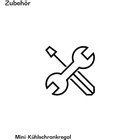
Zubehör
Mini-Kühlschrankregal
M