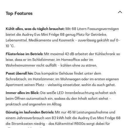
Top-Features
Kühlt alles, was du täglich brauchst:
Mit 68 Litern Fassungsvermögen
bietet die Audrey Evo Mini Fridge 68 genug Platz für Getränke,
Lebensmittel, Medikamente und Kosmetik – zuverlässig gekühlt auf 0–
10 °C.
Flüsterleise im Betrieb:
Mit maximal 42 dB arbeitet der Kühlschrank so
leise, dass er im Schlafzimmer, im Homeoffice oder im
Wohnheimzimmer nicht auffällt – kühlen ohne zu stören.
Passt überall hin:
Das kompakte Gehäuse findet unter dem
Schreibtisch, im Hotelzimmer, im Wohnwagen oder im ersten eigenen
Apartment seinen Platz – vielseitig einsetzbar, wohin du auch gehst.
Immer alles im Blick:
Die weiße LED-Innenbeleuchtung schaltet sich
beim Öffnen automatisch ein, sodass du den Inhalt sofort siehst –
praktisch und angenehm im Alltag.
Günstig im laufenden Betrieb:
Mit nur 45 W Leistungsaufnahme und
einem Jahresverbrauch von 82 kWh hält die Audrey Evo Mini Fridge 68
die Stromkosten niedrig – das Kältemittel R600a sorgt dabei für