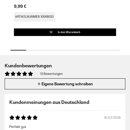
9,99 €
9,
ARTIKELNUMMER: 10048033
AR
In den Warenkorb
Kundenbewertungen
13 Bewertungen
Eigene Bewertung schreiben
Kundenmeinungen aus Deutschland
19/02/2026
Perfekt gut