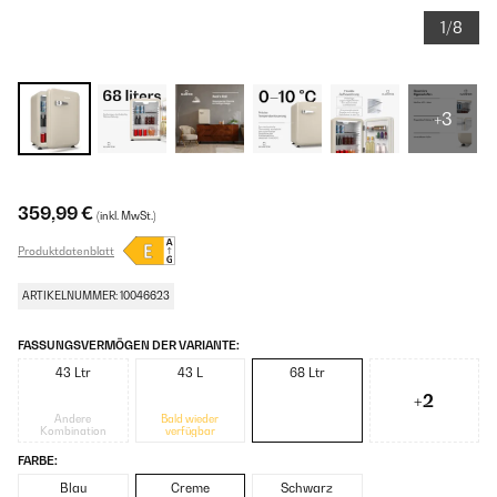
1/8
+3
359,99 €
(inkl. MwSt.)
Produktdatenblatt
ARTIKELNUMMER: 10046623
FASSUNGSVERMÖGEN DER VARIANTE:
43 Ltr
43 L
68 Ltr
+2
Andere
Bald wieder
Kombination
verfügbar
FARBE:
Blau
Creme
Schwarz