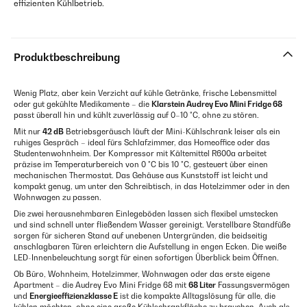
effizienten Kühlbetrieb.
Produktbeschreibung
Wenig Platz, aber kein Verzicht auf kühle Getränke, frische Lebensmittel
oder gut gekühlte Medikamente – die
Klarstein Audrey Evo Mini Fridge 68
passt überall hin und kühlt zuverlässig auf 0–10 °C, ohne zu stören.
Mit nur
42 dB
Betriebsgeräusch läuft der Mini-Kühlschrank leiser als ein
ruhiges Gespräch – ideal fürs Schlafzimmer, das Homeoffice oder das
Studentenwohnheim. Der Kompressor mit Kältemittel R600a arbeitet
präzise im Temperaturbereich von 0 °C bis 10 °C, gesteuert über einen
mechanischen Thermostat. Das Gehäuse aus Kunststoff ist leicht und
kompakt genug, um unter den Schreibtisch, in das Hotelzimmer oder in den
Wohnwagen zu passen.
Die zwei herausnehmbaren Einlegeböden lassen sich flexibel umstecken
und sind schnell unter fließendem Wasser gereinigt. Verstellbare Standfüße
sorgen für sicheren Stand auf unebenen Untergründen, die beidseitig
anschlagbaren Türen erleichtern die Aufstellung in engen Ecken. Die weiße
LED-Innenbeleuchtung sorgt für einen sofortigen Überblick beim Öffnen.
Ob Büro, Wohnheim, Hotelzimmer, Wohnwagen oder das erste eigene
Apartment – die Audrey Evo Mini Fridge 68 mit
68 Liter
Fassungsvermögen
und
Energieeffizienzklasse E
ist die kompakte Alltagslösung für alle, die