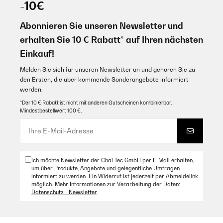
-10€
Très beau produit qui correspond à ce que je souhaitais.
Abonnieren Sie unseren Newsletter und
Amazon Benutzer – Bewertung durch Chal-Tec GmbH nicht
eigenständig überprüft
erhalten Sie 10 € Rabatt* auf Ihren nächsten
Übersetzen
Einkauf!
Melden Sie sich für unseren Newsletter an und gehören Sie zu
19/07/2023
den Ersten, die über kommende Sonderangebote informiert
Such a good size fridge. It can fit quite a lot of food and drink
werden.
items. Worth buying.
*Der 10 € Rabatt ist nicht mit anderen Gutscheinen kombinierbar.
Mindestbestellwert 100 €.
Amazon Benutzer – Bewertung durch Chal-Tec GmbH nicht
eigenständig überprüft
Übersetzen
Ich möchte Newsletter der Chal-Tec GmbH per E-Mail erhalten,
03/02/2022
um über Produkte, Angebote und gelegentliche Umfragen
informiert zu werden. Ein Widerruf ist jederzeit per Abmeldelink
Nous utilisons ce petit frigo comme réfrigérateur à boisson dans
möglich. Mehr Informationen zur Verarbeitung der Daten:
notre salle de jeux/multimédia.Les boissons sont toujours très
Datenschutz - Newsletter
.
fraîches même s'il n'est qu'à la position 2/5.Côté bruit, je
m'attendais à un bruit continu mais faible, il m'a surprise en
restant totalement silencieux la plupart du temps ! Il se contente
de refaire le plein de fraicheur après l'ouverture, et comme nous