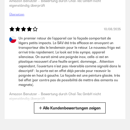
vom Schrauber gebrochen. Somit kommt der Kühlschrank an einen
Amazon Benutzer – Bewertung durch Chal-Tec GmbH nicht
weniger gewünschten Aufstellplatz. Preisleistung: Hübsch / schöner
eigenständig überprüft
Blickfang, Verbraucher gut, aber Kaufpreis hoch, Funktionalität nur
teils.
Übersetzen
Amazon Benutzer – Bewertung durch Chal-Tec GmbH nicht
eigenständig überprüft
10/08/2025
Un premier retour de l’appareil car la façade comportait de
légers petits impacts. Le SAV été très efficace en envoyant un
13/09/2022
transporteur dès le lendemain pour le retour. Le nouveau frigo est
arrivé très rapidement. Le look est très sympa, appareil
Optisch ein Highlight in der Kaffeeküche, technisch einwandfrei.Kam
silencieux. On aurait aimé une poignée inox, celle-ci est en
sehr gut und sicher verpackt und kühlt auch auf niedrigster Stufe
plastique recouvert d’une feuille argent, dommage... Attention
(Energiesparen!) ausreichen.
cependant, l’ouverture n’est pas réversible comme signalé dans le
descriptif : la porte est en effet déjà percée pour recevoir la
Amazon Benutzer – Bewertung durch Chal-Tec GmbH nicht
poignée en haut à gauche. La façade est une peinture glacée, très
eigenständig überprüft
bel effet (par contre pas de possibilité de mettre des aimants ou
magnets).
Amazon Benutzer – Bewertung durch Chal-Tec GmbH nicht
eigenständig überprüft
Alle Kundenbewertungen zeigen
Übersetzen
21/07/2025