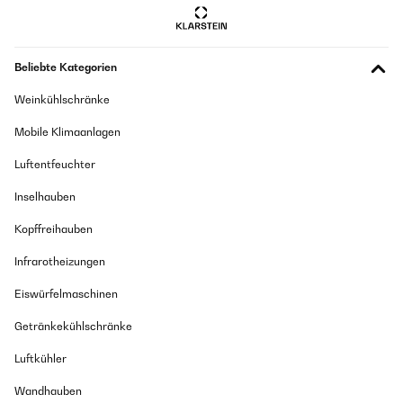
ne l'ouvrons qu'une dizaine de fois par jour, il passe inaperçu le
plus clair du temps !Côté style, je suis tombée amoureuse de ce
design un peu rétro, indémodable et classe, adopté en rouge pour
ma part, il fait une touche de couleur vive dans ma pièce
blanche.Côté encombrement, il peut se déplacer à une personne,
Beliebte Kategorien
ce qui est pratique en cas de déménagement, la porte est
réversible au besoin et je le trouve que le système de
Weinkühlschränke
refroidissement est bien compact. Attention toutefois à ne pas
toucher l'arrière de l'appareil car les composants sont
Mobile Klimaanlagen
accessibles directement sans grille.Je l'ai depuis environ deux
mois et j'en suis très satisfaite ! Si j'avais eu une modification à
faire sur le produit, ce serait une grille à l'arrière en bas pour ne
Luftentfeuchter
pas risquer d'accrocher un câble par inadvertance.
Inselhauben
Amazon Benutzer – Bewertung durch Chal-Tec GmbH nicht
eigenständig überprüft
Kopffreihauben
Übersetzen
Infrarotheizungen
Eiswürfelmaschinen
Getränkekühlschränke
Luftkühler
Wandhauben