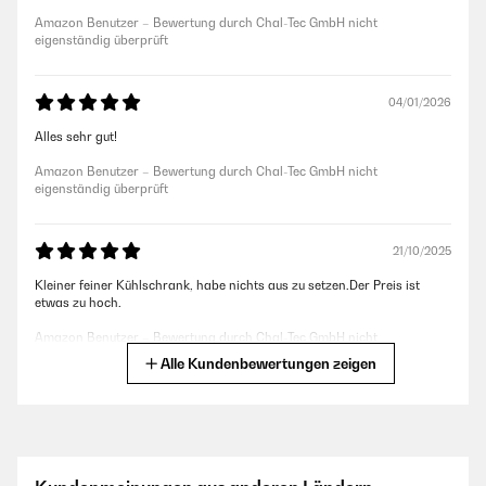
Amazon Benutzer – Bewertung durch Chal-Tec GmbH nicht
eigenständig überprüft
04/01/2026
Alles sehr gut!
Amazon Benutzer – Bewertung durch Chal-Tec GmbH nicht
eigenständig überprüft
21/10/2025
Kleiner feiner Kühlschrank, habe nichts aus zu setzen.Der Preis ist
etwas zu hoch.
Amazon Benutzer – Bewertung durch Chal-Tec GmbH nicht
eigenständig überprüft
Alle Kundenbewertungen zeigen
26/05/2025
Super Kühlschrank für Getränke,sehr leise und einfach nur gut