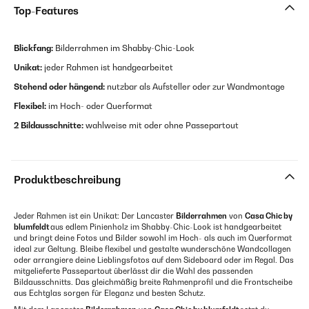
Top-Features
Blickfang:
Bilderrahmen im Shabby-Chic-Look
Unikat:
jeder Rahmen ist handgearbeitet
Stehend oder hängend:
nutzbar als Aufsteller oder zur Wandmontage
Flexibel:
im Hoch- oder Querformat
2 Bildausschnitte:
wahlweise mit oder ohne Passepartout
Produktbeschreibung
Jeder Rahmen ist ein Unikat: Der Lancaster
Bilderrahmen
von
Casa Chic by
blumfeldt
aus edlem Pinienholz im Shabby-Chic-Look ist handgearbeitet
und bringt deine Fotos und Bilder sowohl im Hoch- als auch im Querformat
ideal zur Geltung. Bleibe flexibel und gestalte wunderschöne Wandcollagen
oder arrangiere deine Lieblingsfotos auf dem Sideboard oder im Regal. Das
mitgelieferte Passepartout überlässt dir die Wahl des passenden
Bildausschnitts. Das gleichmäßig breite Rahmenprofil und die Frontscheibe
aus Echtglas sorgen für Eleganz und besten Schutz.