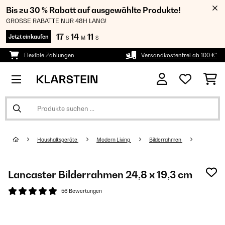
Bis zu 30 % Rabatt auf ausgewählte Produkte!
GROSSE RABATTE NUR 48H LANG!
17
14
11
Jetzt einkaufen
S
M
S
Flexible Zahlungen
Versandkostenfrei ab 100 €*
Haushaltsgeräte
Modern Living
Bilderrahmen
Lancaster Bilderrahmen 24,8 x 19,3 cm
56 Bewertungen