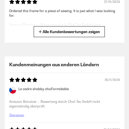
27/10/2023
Ordered this frame for a piece of sewing. It is just what I was looking
for.
Amazon Benutzer – Bewertung durch Chal-Tec GmbH nicht
eigenständig überprüft
Alle Kundenbewertungen zeigen
30/09/2023
Ich werde ein selbstgedrucktes A4-Farbfoto reinstecken und dieses
dann verschenken. Alles bestens!
Kundenmeinungen aus anderen Ländern
Amazon Benutzer – Bewertung durch Chal-Tec GmbH nicht
eigenständig überprüft
25/11/2024
Le cadre shabby chicFormidable
30/09/2023
Ist so OK! Ich werde ein selbstgedrucktes A4-Farbfoto reinstecken und
Amazon Benutzer – Bewertung durch Chal-Tec GmbH nicht
dieses dann verschenken. Alles bestens!
eigenständig überprüft
Amazon Benutzer – Bewertung durch Chal-Tec GmbH nicht
Übersetzen
eigenständig überprüft