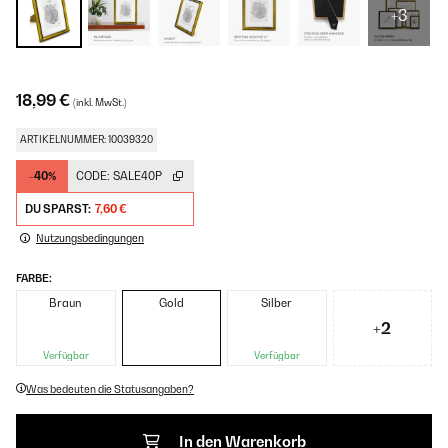
+3
18,99 €
(inkl. MwSt.)
ARTIKELNUMMER: 10039320
-40%
CODE:
SALE40P
DU SPARST:
7,60 €
Nutzungsbedingungen
FARBE:
Braun
Gold
Silber
+2
Verfügbar
Verfügbar
Was bedeuten die Statusangaben?
In den Warenkorb