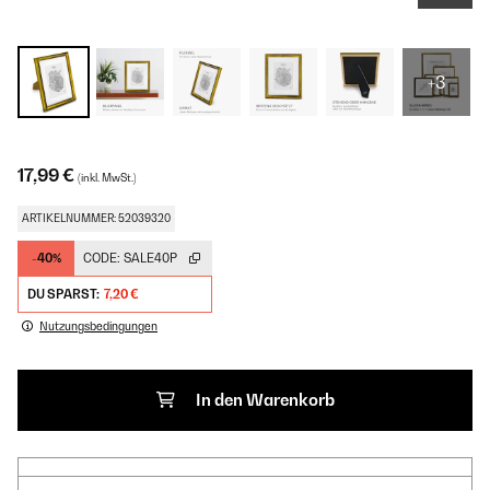
+3
17,99 €
(inkl. MwSt.)
ARTIKELNUMMER: 52039320
-40%
CODE:
SALE40P
DU SPARST:
7,20 €
Nutzungsbedingungen
In den Warenkorb