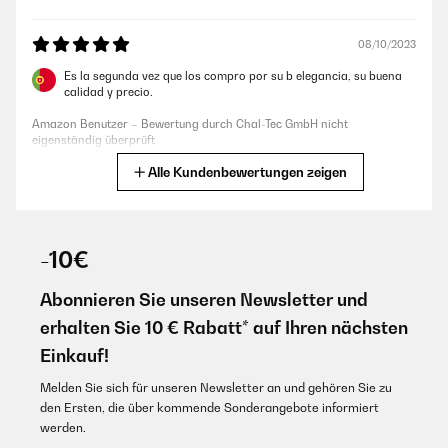
eigenständig überprüft
08/10/2023
27/12/2022
Es la segunda vez que los compro por su b elegancia, su buena
calidad y precio.
schnelle Lieferung, Bilderrahmen sind sehr schön, ich habe sie
verschenkt und sind sehr gut angekommen. immer wieder gerne .
Amazon Benutzer – Bewertung durch Chal-Tec GmbH nicht
eigenständig überprüft
Amazon Benutzer – Bewertung durch Chal-Tec GmbH nicht
eigenständig überprüft
Alle Kundenbewertungen zeigen
Übersetzen
07/07/2023
23/02/2022
-10€
Con cristal de verdad y robusto. Packaging perfecto, bonito y
Alles bestens. Immer wieder gerne! Alles sauber verpackt und in
resistente.
tadelosem Zustand erhalten.
Abonnieren Sie unseren Newsletter und
Amazon Benutzer – Bewertung durch Chal-Tec GmbH nicht
Amazon Benutzer – Bewertung durch Chal-Tec GmbH nicht
eigenständig überprüft
eigenständig überprüft
erhalten Sie 10 € Rabatt* auf Ihren nächsten
Übersetzen
Einkauf!
23/02/2022
Melden Sie sich für unseren Newsletter an und gehören Sie zu
10/01/2023
den Ersten, die über kommende Sonderangebote informiert
Alles sauber verpackt und in tadelosem Zustand erhalten.
werden.
Bellissime oltre le aspettative
Amazon Benutzer – Bewertung durch Chal-Tec GmbH nicht