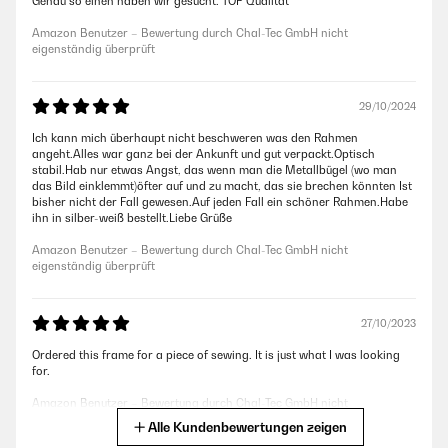
Genau so einen haben wir gesucht. TOP Qualität
Amazon Benutzer – Bewertung durch Chal-Tec GmbH nicht
eigenständig überprüft
29/10/2024
Ich kann mich überhaupt nicht beschweren was den Rahmen
angeht.Alles war ganz bei der Ankunft und gut verpackt.Optisch
stabil.Hab nur etwas Angst, das wenn man die Metallbügel (wo man
das Bild einklemmt)öfter auf und zu macht, das sie brechen könnten Ist
bisher nicht der Fall gewesen.Auf jeden Fall ein schöner Rahmen.Habe
ihn in silber-weiß bestellt.Liebe Grüße
Amazon Benutzer – Bewertung durch Chal-Tec GmbH nicht
eigenständig überprüft
27/10/2023
Ordered this frame for a piece of sewing. It is just what I was looking
for.
Amazon Benutzer – Bewertung durch Chal-Tec GmbH nicht
eigenständig überprüft
Alle Kundenbewertungen zeigen