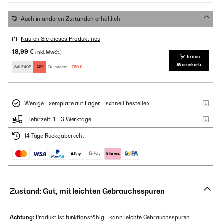
Auch in anderen Zuständen erhältlich
Kaufen Sie dieses Produkt neu
18,99 €
(inkl. MwSt.)
In den
Warenkorb
SALE40P
-40%
Du sparst:
7,60 €
Wenige Exemplare auf Lager - schnell bestellen!
Lieferzeit: 1 - 3 Werktage
14 Tage Rückgaberecht
Zustand: Gut, mit leichten Gebrauchsspuren
Achtung:
Produkt ist funktionsfähig + kann leichte Gebrauchsspuren