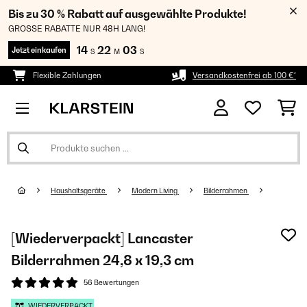
Bis zu 30 % Rabatt auf ausgewählte Produkte!
GROSSE RABATTE NUR 48H LANG!
14
22
03
Jetzt einkaufen
S
M
S
Flexible Zahlungen
Versandkostenfrei ab 100 €*
Haushaltsgeräte
Modern Living
Bilderrahmen
[Wiederverpackt] Lancaster
Bilderrahmen 24,8 x 19,3 cm
56 Bewertungen
WIEDERVERPACKT