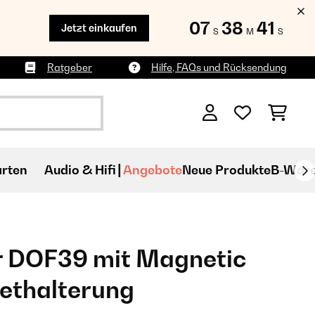
07
38
40
Jetzt einkaufen
S
M
S
Ratgeber
Hilfe, FAQs und Rücksendung
rten
Audio & Hifi
Angebote
Neue Produkte
B-War
 DOF39 mit Magnetic
thalterung