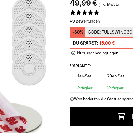
49,99 €
(inkl. MwSt.)
49 Bewertungen
-30%
CODE:
FULLSWING30
DU SPARST:
15,00 €
Nutzungsbedingungen
VARIANTE:
1er-Set
20er-Set
Verfügbar
Verfügbar
Was bedeuten die Statusangab