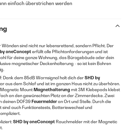
ann einfach überstrichen werden
ng
r Wänden sind nicht nur lebensrettend, sondern Pflicht. Der
by oneConcept
erfüllt alle Pflichtanforderungen und ist
Wahl für deine ganze Wohnung, das Bürogebäude oder dein
lusive magnetischer Deckenhalterung - so ist kein Bohren
g.
af: Dank dem 85dB Warnsignal holt dich der
SHD by
ar aus dem Schlaf und ist im ganzen Haus nicht zu überhören.
Magnetic Mount
Magnethalterung
mit 3M Klebepads klebst
infach an den gewünschten Platz an der Zimmerdecke. Zwei
n deínen DOF39
Feuermelder
an Ort und Stelle. Durch die
sind auch Funktionstests, Batteriewechsel und
ompliziert.
iziert:
SHD by oneConcept
Rauchmelder mit der Magnetic
t.