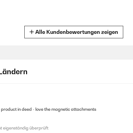
Alle Kundenbewertungen zeigen
 eigenständig überprüft
Ländern
Erwartungen. Formschön und auch der Test verlief positiv. Den Ernstfa
rkaufsanzeige bei Amazon eine europaweite Herstellergarantie von 
 der Geräte bis spätestens Ende November 2033 vorschreibt. Wo ko
tretenden Garantiefall???Deshalb von uns ein Stern Abzug.
 eigenständig überprüft
d product in deed - love the magnetic attachments
 eigenständig überprüft