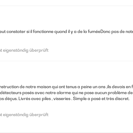
 eigenständig überprüft
 constater si il fonctionne quand il y a de la fuméeDonc pas de note je
 eigenständig überprüft
 Magnetaufhänger schnell installieren. Die Haltbarkeit der Batterien
 eigenständig überprüft
uction de notre maison qui ont tenus a peine un ans ,ils devais en f
 détecteurs posés avec notre alarme qui ne pose aucun problème dep
éçus. Livrés avec piles , visseries . Simple a posé et très discret.
kauften Rauchmeldern ab. Alle, die ich hier gekauft habe, sind noch i
 eigenständig überprüft
is jetzt haben sie uns nicht enttäuscht. Dieses Set könnt ihr also be