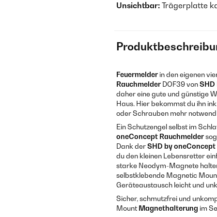
Unsichtbar:
Trägerplatte k
Produktbeschreibu
Feuermelder
in den eigenen vie
Rauchmelder
DOF39 von
SHD 
daher eine gute und günstige 
Haus. Hier bekommst du ihn ink
oder Schrauben mehr notwendi
Ein Schutzengel selbst im Schl
oneConcept
Rauchmelder
sog
Dank der
SHD by oneConcept
du den kleinen Lebensretter e
starke Neodym-Magnete halte
selbstklebende Magnetic Mount 
Geräteaustausch leicht und unk
Sicher, schmutzfrei und unkompl
Mount
Magnethalterung
im Se