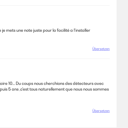
 mets une note juste pour la facilité a l'installer
Übersetzen
 bleibt abzuwarten. Vorerst klare Kaufempfehlung.
aire 10... Du coups nous cherchions des détecteurs avec
uis 5 ans ,c'est tous naturellement que nous nous sommes
n Betrieb bei uns im Haus. Und alle noch mit der ersten
Übersetzen
denkenlos kaufen. Von uns gibt es eine klare Kaufempfehlung.