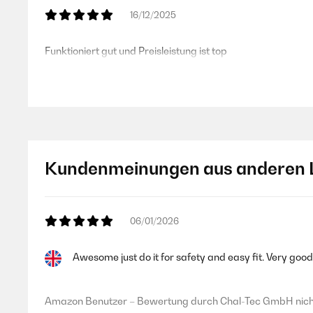
16/12/2025
Funktioniert gut und Preisleistung ist top
Amazon Benutzer – Bewertung durch Chal-Tec GmbH nicht
30/08/2025
Kundenmeinungen aus anderen 
Zunächst erfüllt der Rauchmelder auf den ersten Blick alle 
uns aber verwirrt ist, dass laut Verpackung und auch Ve
Aufkleber auf den Rauchmeldern (s. Foto) den Austausch
was passiert bei einem nach November 2033 eventuell auf
06/01/2026
Amazon Benutzer – Bewertung durch Chal-Tec GmbH nicht
Awesome just do it for safety and easy fit. Very goo
17/07/2025
Amazon Benutzer – Bewertung durch Chal-Tec GmbH nicht