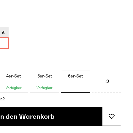
4er-Set
5er-Set
6er-Set
+2
Verfügbar
Verfügbar
en?
In den Warenkorb