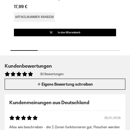
17,99 €
11
ARTIKELNUMMER: 10048336
AR
In den Warenkorb
Kundenbewertungen
30 Bewertungen
Eigene Bewertung schreiben
Kundenmeinungen aus Deutschland
25/01/2026
Alles wie beschrieben - die 2 Zonen funktionieren gut, Flaschen werden