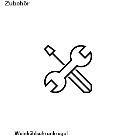
Zubehör
Weinkühlschrankregal
W