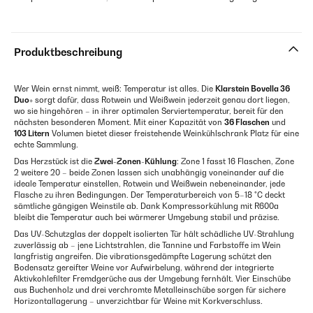
Produktbeschreibung
Wer Wein ernst nimmt, weiß: Temperatur ist alles. Die
Klarstein Bovella 36
Duo+
sorgt dafür, dass Rotwein und Weißwein jederzeit genau dort liegen,
wo sie hingehören – in ihrer optimalen Serviertemperatur, bereit für den
nächsten besonderen Moment. Mit einer Kapazität von
36 Flaschen
und
103 Litern
Volumen bietet dieser freistehende Weinkühlschrank Platz für eine
echte Sammlung.
Das Herzstück ist die
Zwei-Zonen-Kühlung
: Zone 1 fasst 16 Flaschen, Zone
2 weitere 20 – beide Zonen lassen sich unabhängig voneinander auf die
ideale Temperatur einstellen, Rotwein und Weißwein nebeneinander, jede
Flasche zu ihren Bedingungen. Der Temperaturbereich von 5–18 °C deckt
sämtliche gängigen Weinstile ab. Dank Kompressorkühlung mit R600a
bleibt die Temperatur auch bei wärmerer Umgebung stabil und präzise.
Das UV-Schutzglas der doppelt isolierten Tür hält schädliche UV-Strahlung
zuverlässig ab – jene Lichtstrahlen, die Tannine und Farbstoffe im Wein
langfristig angreifen. Die vibrationsgedämpfte Lagerung schützt den
Bodensatz gereifter Weine vor Aufwirbelung, während der integrierte
Aktivkohlefilter Fremdgerüche aus der Umgebung fernhält. Vier Einschübe
aus Buchenholz und drei verchromte Metalleinschübe sorgen für sichere
Horizontallagerung – unverzichtbar für Weine mit Korkverschluss.