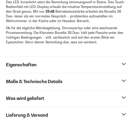
Das LED-Innenlicht setzt die Sammlung stimmungsvoll in Szene. Das Touch-
Bedienfeld mit LED-Display erlaubt die intuitive Temperatureinstellung auf
den Grad genau. Mit nur
39 dB
Betriebslautstärke arbeitet die Bovella 36
Duo+ leiser als ein normales Gespräch – problemlos aufzustellen im
Wohnzimmer, in der Küche oder im Hausbar-Bereich.
Ob für die tägliche Weinbegleitung, Dinnerpartys oder eine wachsende
Privatsammlung: Die Klarstein Bovella 36 Duo+ hält jede Flasche unter den
richtigen Bedingungen – still, verlässlich und auf den ersten Blick ein
Eyecatcher. Gönn deiner Sammlung das, was sie verdient.
Eigenschaften
Maße & Technische Details
Was wird geliefert
Lieferung & Versand