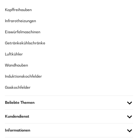
Der Kühlschrank ist klein und kompakt!
Un beau produit. À voir dans la durée
Kopffreihauben
Amazon Benutzer – Bewertung durch Chal-Tec GmbH nicht
eigenständig überprüft
Infrarotheizungen
Amazon Benutzer – Bewertung durch Chal-Tec GmbH nicht
eigenständig überprüft
Eiswürfelmaschinen
Übersetzen
30/08/2023
Getränkekühlschränke
Sehr gute Verarbeitung, ist etwas laut man gewöhnt sich daran
09/03/2025
Luftkühler
Amazon Benutzer – Bewertung durch Chal-Tec GmbH nicht
La cave à vin est conforme à mon attente. La livraison est réalisé
eigenständig überprüft
Wandhauben
par des professionnels, pas de surprise le produit est très bien
protégé. Merci à tous.
Induktionskochfelder
26/08/2022
Amazon Benutzer – Bewertung durch Chal-Tec GmbH nicht
eigenständig überprüft
Gaskochfelder
einwandfreie Qualtät,sehr leise
Übersetzen
Amazon Benutzer – Bewertung durch Chal-Tec GmbH nicht
Beliebte Themen
eigenständig überprüft
14/06/2024
Kundendienst
Me ha gustado, enfría bien
26/08/2022
Informationen
schnelle Lieferung einwandfreie Qualtät,sehr leise
Amazon Benutzer – Bewertung durch Chal-Tec GmbH nicht