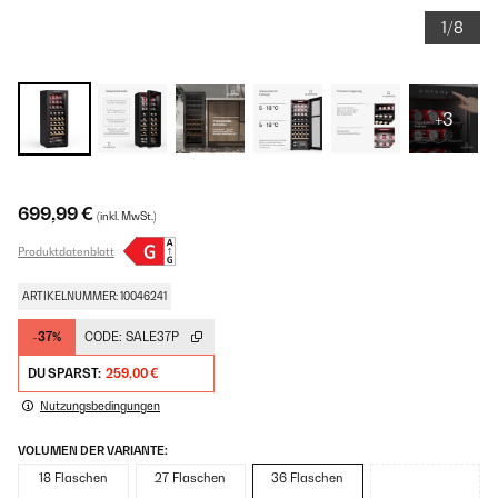
1/8
+3
699,99 €
(inkl. MwSt.)
Produktdatenblatt
ARTIKELNUMMER: 10046241
-37%
CODE:
SALE37P
DU SPARST:
259,00 €
Nutzungsbedingungen
VOLUMEN DER VARIANTE:
18 Flaschen
27 Flaschen
36 Flaschen