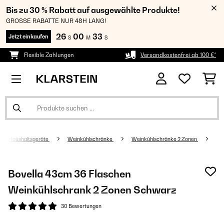
Bis zu 30 % Rabatt auf ausgewählte Produkte!
GROSSE RABATTE NUR 48H LANG!
26
00
33
Jetzt einkaufen
S
M
S
Flexible Zahlungen
Versandkostenfrei ab 100 €*
Haushaltsgeräte
Weinkühlschränke
Weinkühlschränke 2 Zonen
Bovella 43cm 36 Flaschen
Weinkühlschrank 2 Zonen​ Schwarz
30 Bewertungen