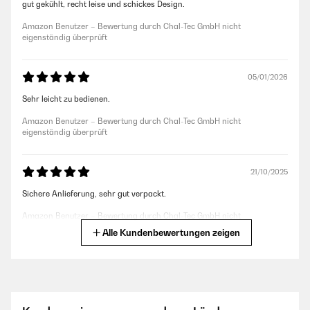
gut gekühlt, recht leise und schickes Design.
Amazon Benutzer – Bewertung durch Chal-Tec GmbH nicht
eigenständig überprüft
05/01/2026
Sehr leicht zu bedienen.
Amazon Benutzer – Bewertung durch Chal-Tec GmbH nicht
eigenständig überprüft
21/10/2025
Sichere Anlieferung, sehr gut verpackt.
Amazon Benutzer – Bewertung durch Chal-Tec GmbH nicht
eigenständig überprüft
Alle Kundenbewertungen zeigen
06/10/2025
Schöner, eleganter Weinkühlschrank. Er hat die perfekte Größe und ist
wirklich ein Hingucker.Zwei Dinge die mich stören: Er ist grenzwertig