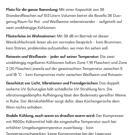
Platz für die ganze Sammlung:
Mit einer Kapazität von 36
Standardflaschen auf 103 Litern Volumen bietet die Bovella 36 Duo+
genug Raum für Rot- und Weißweine nebeneinander – aufgeteilt auf
zwei unabhängige Kühlzonen.
Flüsterleise im Wohnzimmer:
Mit 39 dB im Betrieb ist dieser
Weinkühlschrank leiser als ein normales Gespräch – kein Brummen,
kein Stören, problemlos aufzustellen, wo man ihn sehen soll.
Rotwein und Weißwein – jeder auf seiner Temperatur:
Die zwei
unabhängig regelbaren Kühlzonen halten Zone 1 (16 Flaschen) und Zone
2 (20 Flaschen) jeweils auf der gewünschten Temperatur zwischen 5
und 18 °C – kein Kompromiss mehr zwischen Weißwein und Rotwein.
Geschützt vor Licht, Vibrationen und Fremdgerüchen:
Das doppelt
isolierte UV-Schutzglas hält schädliche UV-Strahlung fern. Die
vibrationsgedämpfte Aufhängung lässt den Bodensatz gereifter Weine
in Ruhe. Der Aktivkohlefilter sorgt dafür, dass Küchengerüche dem
Wein nichts anhaben.
Stabile Kühlung, auch wenn es draußen warm wird:
Der Kompressor
mit R600a-Kältemittel hält die eingestellte Temperatur auch bei
erhöhter Umgebungstemperatur zuverlässig – kein
Temperaturschwanken, keine Kompromisse bei der Lagerung.