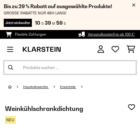
Bis zu 29 % Rabatt auf ausgewählte Produkte!
GROSSE RABATTE NUR 48H LANG!
10
39
58
Jetzt einkaufen
S
M
S
Flexible Zahlungen
Versandkostenfrei ab 100 €*
Haushaltsgeräte
Ersatzteile
Weinkühlschrankdichtung
NEU