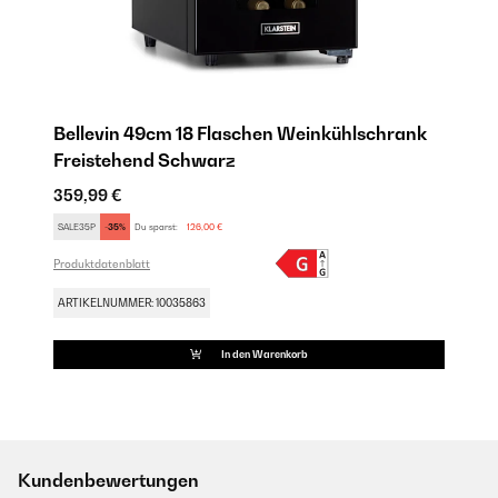
Bellevin 49cm 18 Flaschen Weinkühlschrank
Freistehend​ Schwarz
359,99 €
SALE35P
-35%
Du sparst:
126,00 €
Produktdatenblatt
ARTIKELNUMMER: 10035863
In den Warenkorb
Kundenbewertungen