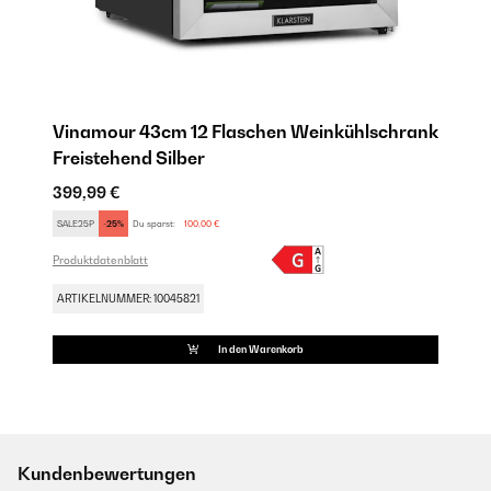
Vinamour 43cm 12 Flaschen Weinkühlschrank
Freistehend​ Silber
399,99 €
SALE25P
-25%
Du sparst:
100,00 €
Produktdatenblatt
ARTIKELNUMMER: 10045821
In den Warenkorb
Kundenbewertungen