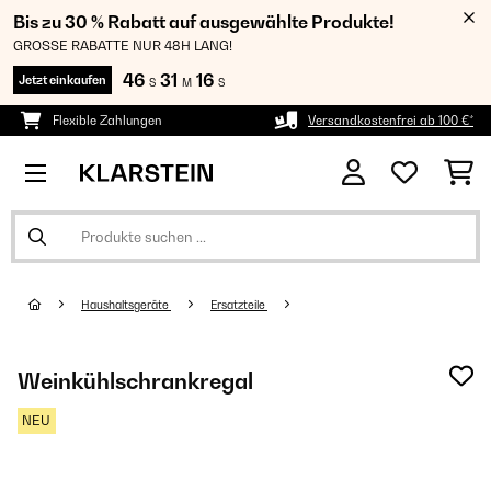
Bis zu 30 % Rabatt auf ausgewählte Produkte!
GROSSE RABATTE NUR 48H LANG!
46
31
16
Jetzt einkaufen
S
M
S
Flexible Zahlungen
Versandkostenfrei ab 100 €*
Haushaltsgeräte
Ersatzteile
Weinkühlschrankregal
NEU