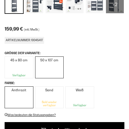
+2
159,99 €
(inkl. MwSt.)
ARTIKELNUMMER: 10045417
GRÖSSE DER VARIANTE:
45 x 80 cm
50 x 107 cm
Verfügbar
FARBE:
Anthrazit
Sand
Weiß
Bald wieder
verfügbar
Verfügbar
Was bedeuten die Statusangaben?