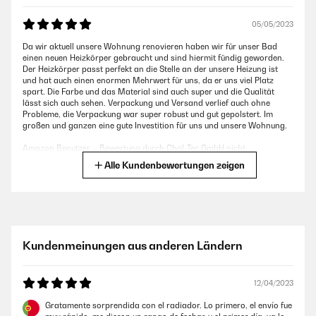
05/05/2023
Da wir aktuell unsere Wohnung renovieren haben wir für unser Bad
einen neuen Heizkörper gebraucht und sind hiermit fündig geworden.
Der Heizkörper passt perfekt an die Stelle an der unsere Heizung ist
und hat auch einen enormen Mehrwert für uns, da er uns viel Platz
spart. Die Farbe und das Material sind auch super und die Qualität
lässt sich auch sehen. Verpackung und Versand verlief auch ohne
Probleme, die Verpackung war super robust und gut gepolstert. Im
großen und ganzen eine gute Investition für uns und unsere Wohnung.
Amazon Benutzer – Bewertung durch Chal-Tec GmbH nicht
eigenständig überprüft
Alle Kundenbewertungen zeigen
02/05/2023
Wir haben uns für den kleinen Heizkörper entschieden weil das Bad
sehr klein ist und wir ihn zur Ergänzung für die Fußbodenheizung
Kundenmeinungen aus anderen Ländern
benötigen. Die Installation durch einen befreundetet Fachmann hat
auch super geklappt. Die Verarbeitung und Qualität hat auch einen
guten Eindruck gemacht. Außerdem macht er einen schicken Eindruck
im Bad und ist sehr kompakt.
12/04/2023
Amazon Benutzer – Bewertung durch Chal-Tec GmbH nicht
Gratamente sorprendida con el radiador. Lo primero, el envío fue
eigenständig überprüft