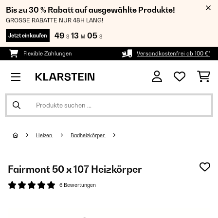
Bis zu 30 % Rabatt auf ausgewählte Produkte!
GROSSE RABATTE NUR 48H LANG!
49
13
04
Jetzt einkaufen
S
M
S
Flexible Zahlungen
Versandkostenfrei ab 100 €*
Heizen
Badheizkörper
Fairmont 50 x 107 Heizkörper
6 Bewertungen