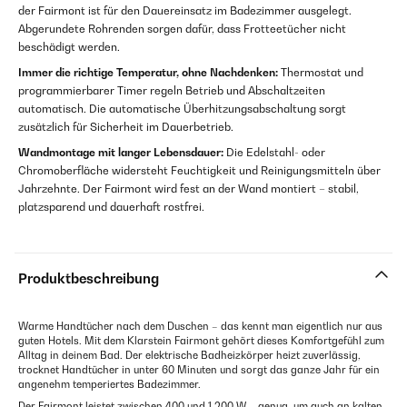
der Fairmont ist für den Dauereinsatz im Badezimmer ausgelegt.
Abgerundete Rohrenden sorgen dafür, dass Frotteetücher nicht
beschädigt werden.
Immer die richtige Temperatur, ohne Nachdenken:
Thermostat und
programmierbarer Timer regeln Betrieb und Abschaltzeiten
automatisch. Die automatische Überhitzungsabschaltung sorgt
zusätzlich für Sicherheit im Dauerbetrieb.
Wandmontage mit langer Lebensdauer:
Die Edelstahl- oder
Chromoberfläche widersteht Feuchtigkeit und Reinigungsmitteln über
Jahrzehnte. Der Fairmont wird fest an der Wand montiert – stabil,
platzsparend und dauerhaft rostfrei.
Produktbeschreibung
Warme Handtücher nach dem Duschen – das kennt man eigentlich nur aus
guten Hotels. Mit dem Klarstein Fairmont gehört dieses Komfortgefühl zum
Alltag in deinem Bad. Der elektrische Badheizkörper heizt zuverlässig,
trocknet Handtücher in unter 60 Minuten und sorgt das ganze Jahr für ein
angenehm temperiertes Badezimmer.
Der Fairmont leistet zwischen 400 und 1.200 W – genug, um auch an kalten