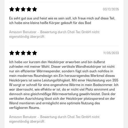
03/12/2025
Es seht gut aus und heist wie es sein soll, ich freue mich auf diese Teil,
ich habe eine kleine heiße Körper gekauft für das Bad
Amazon Benutzer – Bewertung durch Chal-Tec GmbH nicht
eigenständig überprüft
11/05/2023
Ich habe vor kurzem den Heizkörper erworben und bin äußerst
zufrieden mit meiner Wahl. Dieser vertikale Wandheizkörper ist nicht
nur ein effizienter Wärmespender, sondern fügt sich auch nahtlos in
mein modernes Raumdesign ein.Ein herausragendes Merkmal dieses
Heizkörpers ist seine Leistungsfähigkeit. Mit einer Heizleistung von 355
W sorgt er schnell für eine angenehme Wärme in mein Badezimmer. Ich
war überrascht, wie effektiv er ist, da er nicht viel Platz einnimmt und
dennoch eine gleichmäßige Wärmeverteilung gewährleistet. Dank der
vertikalen Ausrichtung lässt sich der Heizkörper platzsparend an der
Wand montieren und ermöglicht eine optimale Nutzung des
verfügbaren Raums.
Amazon Benutzer – Bewertung durch Chal-Tec GmbH nicht
eigenständig überprüft