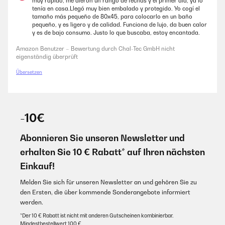
muy rápido, me dieron un rango de fechas y el primer día, ya lo
tenía en casa.Llegó muy bien embalado y protegido. Yo cogí el
tamaño más pequeño de 80x45, para colocarlo en un baño
pequeño, y es ligero y de calidad. Funciona de lujo, da buen calor
12/04/2023
y es de bajo consumo. Justo lo que buscaba, estoy encantada.
Der Heizkörper ist Qualitativ, sehr hochwertig.Auch die Lackierung ist
Amazon Benutzer – Bewertung durch Chal-Tec GmbH nicht
Kratz und stoßfest.Angeschlossen ist der Heizkörper relativ
eigenständig überprüft
schnell.Klasse Ergänzung für unsere Handtücher, nun haben diese
einen passenden Platz zum trocknen und sind immer schön
Übersetzen
vorgewärmt! ️
Amazon Benutzer – Bewertung durch Chal-Tec GmbH nicht
eigenständig überprüft
-10€
Abonnieren Sie unseren Newsletter und
erhalten Sie 10 € Rabatt* auf Ihren nächsten
Einkauf!
Melden Sie sich für unseren Newsletter an und gehören Sie zu
den Ersten, die über kommende Sonderangebote informiert
werden.
*Der 10 € Rabatt ist nicht mit anderen Gutscheinen kombinierbar.
Mindestbestellwert 100 €.