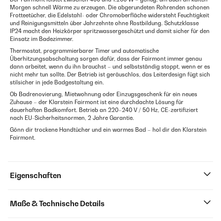
Morgen schnell Wärme zu erzeugen. Die abgerundeten Rohrenden schonen
Frotteetücher, die Edelstahl- oder Chromoberfläche widersteht Feuchtigkeit
und Reinigungsmitteln über Jahrzehnte ohne Rostbildung. Schutzklasse
IP24 macht den Heizkörper spritzwassergeschützt und damit sicher für den
Einsatz im Badezimmer.
Thermostat, programmierbarer Timer und automatische
Überhitzungsabschaltung sorgen dafür, dass der Fairmont immer genau
dann arbeitet, wenn du ihn brauchst – und selbstständig stoppt, wenn er es
nicht mehr tun sollte. Der Betrieb ist geräuschlos, das Leiterdesign fügt sich
stilsicher in jede Badgestaltung ein.
Ob Badrenovierung, Mietwohnung oder Einzugsgeschenk für ein neues
Zuhause – der Klarstein Fairmont ist eine durchdachte Lösung für
dauerhaften Badkomfort. Betrieb an 220–240 V / 50 Hz, CE-zertifiziert
nach EU-Sicherheitsnormen, 2 Jahre Garantie.
Gönn dir trockene Handtücher und ein warmes Bad – hol dir den Klarstein
Fairmont.
Eigenschaften
Maße & Technische Details