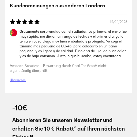
sehr klein ist und wir ihn zur Ergänzung für die Fußbodenheizung
Kundenmeinungen aus anderen Ländern
benötigen. Die Installation durch einen befreundetet Fachmann hat
auch super geklappt. Die Verarbeitung und Qualität hat auch einen
guten Eindruck gemacht. Außerdem macht er einen schicken Eindruck
im Bad und ist sehr kompakt.
12/04/2023
Amazon Benutzer – Bewertung durch Chal-Tec GmbH nicht
Gratamente sorprendida con el radiador. Lo primero, el envío fue
eigenständig überprüft
muy rápido, me dieron un rango de fechas y el primer día, ya lo
tenía en casa.Llegó muy bien embalado y protegido. Yo cogí el
tamaño más pequeño de 80x45, para colocarlo en un baño
pequeño, y es ligero y de calidad. Funciona de lujo, da buen calor
12/04/2023
y es de bajo consumo. Justo lo que buscaba, estoy encantada.
Der Heizkörper ist Qualitativ, sehr hochwertig.Auch die Lackierung ist
Amazon Benutzer – Bewertung durch Chal-Tec GmbH nicht
Kratz und stoßfest.Angeschlossen ist der Heizkörper relativ
eigenständig überprüft
schnell.Klasse Ergänzung für unsere Handtücher, nun haben diese
einen passenden Platz zum trocknen und sind immer schön
Übersetzen
vorgewärmt! ️
Amazon Benutzer – Bewertung durch Chal-Tec GmbH nicht
eigenständig überprüft
-10€
Abonnieren Sie unseren Newsletter und
erhalten Sie 10 € Rabatt* auf Ihren nächsten