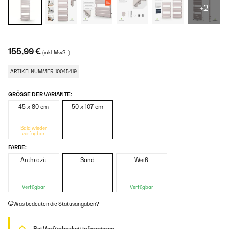
+2
155,99 €
(inkl. MwSt.)
ARTIKELNUMMER: 10045419
GRÖSSE DER VARIANTE:
45 x 80 cm
50 x 107 cm
Bald wieder
verfügbar
FARBE:
Anthrazit
Sand
Weiß
Verfügbar
Verfügbar
Was bedeuten die Statusangaben?