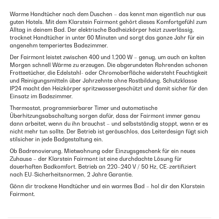
Warme Handtücher nach dem Duschen – das kennt man eigentlich nur aus
guten Hotels. Mit dem Klarstein Fairmont gehört dieses Komfortgefühl zum
Alltag in deinem Bad. Der elektrische Badheizkörper heizt zuverlässig,
trocknet Handtücher in unter 60 Minuten und sorgt das ganze Jahr für ein
angenehm temperiertes Badezimmer.
Der Fairmont leistet zwischen 400 und 1.200 W – genug, um auch an kalten
Morgen schnell Wärme zu erzeugen. Die abgerundeten Rohrenden schonen
Frotteetücher, die Edelstahl- oder Chromoberfläche widersteht Feuchtigkeit
und Reinigungsmitteln über Jahrzehnte ohne Rostbildung. Schutzklasse
IP24 macht den Heizkörper spritzwassergeschützt und damit sicher für den
Einsatz im Badezimmer.
Thermostat, programmierbarer Timer und automatische
Überhitzungsabschaltung sorgen dafür, dass der Fairmont immer genau
dann arbeitet, wenn du ihn brauchst – und selbstständig stoppt, wenn er es
nicht mehr tun sollte. Der Betrieb ist geräuschlos, das Leiterdesign fügt sich
stilsicher in jede Badgestaltung ein.
Ob Badrenovierung, Mietwohnung oder Einzugsgeschenk für ein neues
Zuhause – der Klarstein Fairmont ist eine durchdachte Lösung für
dauerhaften Badkomfort. Betrieb an 220–240 V / 50 Hz, CE-zertifiziert
nach EU-Sicherheitsnormen, 2 Jahre Garantie.
Gönn dir trockene Handtücher und ein warmes Bad – hol dir den Klarstein
Fairmont.