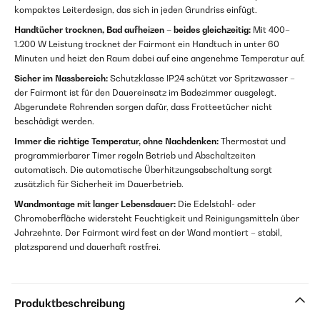
kompaktes Leiterdesign, das sich in jeden Grundriss einfügt.
Handtücher trocknen, Bad aufheizen – beides gleichzeitig:
Mit 400–
1.200 W Leistung trocknet der Fairmont ein Handtuch in unter 60
Minuten und heizt den Raum dabei auf eine angenehme Temperatur auf.
Sicher im Nassbereich:
Schutzklasse IP24 schützt vor Spritzwasser –
der Fairmont ist für den Dauereinsatz im Badezimmer ausgelegt.
Abgerundete Rohrenden sorgen dafür, dass Frotteetücher nicht
beschädigt werden.
Immer die richtige Temperatur, ohne Nachdenken:
Thermostat und
programmierbarer Timer regeln Betrieb und Abschaltzeiten
automatisch. Die automatische Überhitzungsabschaltung sorgt
zusätzlich für Sicherheit im Dauerbetrieb.
Wandmontage mit langer Lebensdauer:
Die Edelstahl- oder
Chromoberfläche widersteht Feuchtigkeit und Reinigungsmitteln über
Jahrzehnte. Der Fairmont wird fest an der Wand montiert – stabil,
platzsparend und dauerhaft rostfrei.
Produktbeschreibung