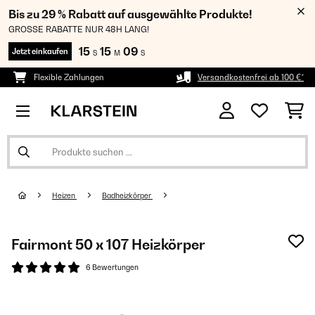
Bis zu 29 % Rabatt auf ausgewählte Produkte!
GROSSE RABATTE NUR 48H LANG!
15
15
09
Jetzt einkaufen
S
M
S
Flexible Zahlungen
Versandkostenfrei ab 100 €*
Heizen
Badheizkörper
Fairmont 50 x 107 Heizkörper
6 Bewertungen