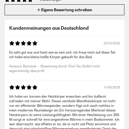
Eigene Bewertung schreiben
Kundenmeinungen aus Deutschland
03/12/2025
Es seht gut aus und heist wie es sein soll, ich freue mich auf diese Teil,
ich habe eine kleine heiße Körper gekauft für das Bad
Amazon Benutzer – Bewertung durch Chal-Tec GmbH nicht
eigenständig überprüft
11/05/2023
Ich habe vor kurzem den Heizkörper erworben und bin äußerst
zufrieden mit meiner Wahl. Dieser vertikale Wandheizkörper ist nicht
nur ein effizienter Wärmespender, sondern fügt sich auch nahtlos in
mein modernes Raumdesign ein.Ein herausragendes Merkmal dieses
Heizkörpers ist seine Leistungsfähigkeit. Mit einer Heizleistung von 355
W sorgt er schnell für eine angenehme Wärme in mein Badezimmer. Ich
war überrascht, wie effektiv er ist, da er nicht viel Platz einnimmt und
dennoch eine gleichmäßige Wärmeverteilung gewährleistet. Dank der