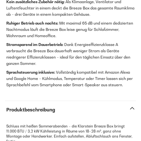
Kein zusätzliches Zubehör nötig:
Als Klimaanlage, Ventilator und
Luftentfeuchter in einem deckt die Breeze Box das gesamte Raumklima
ab – drei Geräte in einem kompakten Gehäuse.
Ruhiger Betrieb auch nachts:
Mit maximal 65 dB und einem dedizierten
Nachtmodus läuft die Breeze Box leise genug für Schlafzimmer,
Wohnraum und Homeoffice.
Stromsparend im Dauerbetrieb:
Dank Energieeffizienzklasse A
verbraucht die Breeze Box dauerhaft weniger Strom als Geräte
niedrigerer Effizienzklassen – ideal für den täglichen Einsatz über den
ganzen Sommer.
Sprachsteuerung inklusive:
Vollständig kompatibel mit Amazon Alexa
und Google Home – Kühlmodus, Temperatur oder Timer lassen sich per
Sprachbefehl vom Smartphone oder Smart-Speaker aus steuern.
Produktbeschreibung
Schluss mit heißen Sommerabenden – die Klarstein Breeze Box bringt
11.000 BTU / 3,2 kW Kühlleistung in Räume von 18–28 m², ganz ohne
Montage oder Handwerker. Einfach aufstellen, Abluftschlauch ans Fenster,