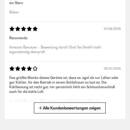
ein Stern
Ruben
01/08/2025
Recomendo
Amazon Benutzer – Bewertung durch Chal-Tec GmbH nicht
eigenständig überprüft
29/07/2025
Das größte Manko dieses Gerätes ist, dass es, egal ob nur Lüften oder
gar Kühlen, für den Betrieb in einem Schlafraum zu laut ist. Die
Kühlleistung ist recht gut, mir persönlich fehlt ein Schlauchanschluß
auch für die kühle Luft.
Amazon Benutzer – Bewertung durch Chal-Tec GmbH nicht
eigenständig überprüft
Alle Kundenbewertungen zeigen
19/07/2025