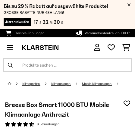
Bis zu 29 % Rabatt auf ausgewählte Produkte!
GROSSE RABATTE NUR 48H LANG!
17
32
29
Jetzt einkaufen
S
M
S
Flexible Zahlungen
Versandkostenfrei ab 100 €*
Klimageräte
Klimaanlagen
Mobile Klimaanlagen
Breeze Box Smart 11000 BTU Mobile
Klimaanlage Anthrazit
8 Bewertungen