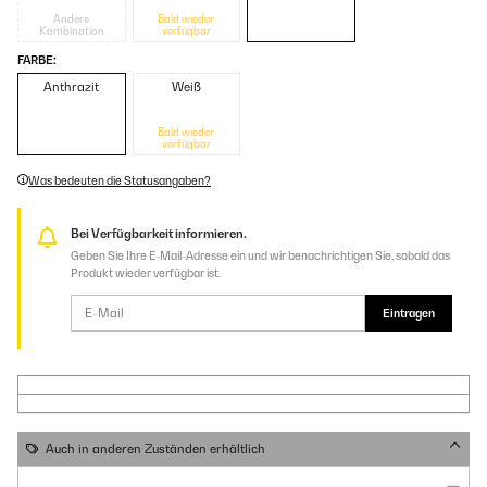
Andere
Bald wieder
Kombination
verfügbar
FARBE:
Anthrazit
Weiß
Bald wieder
verfügbar
Was bedeuten die Statusangaben?
Bei Verfügbarkeit informieren.
Geben Sie Ihre E-Mail-Adresse ein und wir benachrichtigen Sie, sobald das
Produkt wieder verfügbar ist.
Eintragen
Auch in anderen Zuständen erhältlich