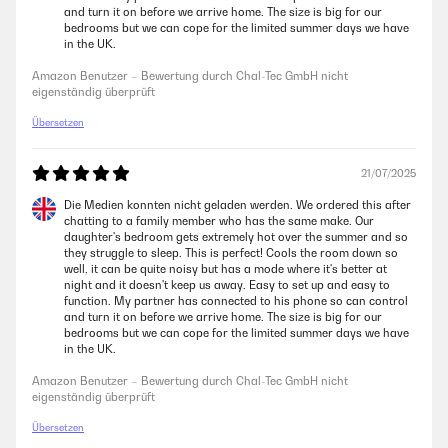
and turn it on before we arrive home. The size is big for our
bedrooms but we can cope for the limited summer days we have
in the UK.
Amazon Benutzer – Bewertung durch Chal-Tec GmbH nicht
eigenständig überprüft
Übersetzen
21/07/2025
Die Medien konnten nicht geladen werden. We ordered this after
chatting to a family member who has the same make. Our
daughter's bedroom gets extremely hot over the summer and so
they struggle to sleep. This is perfect! Cools the room down so
well, it can be quite noisy but has a mode where it's better at
night and it doesn't keep us away. Easy to set up and easy to
function. My partner has connected to his phone so can control
and turn it on before we arrive home. The size is big for our
bedrooms but we can cope for the limited summer days we have
in the UK.
Amazon Benutzer – Bewertung durch Chal-Tec GmbH nicht
eigenständig überprüft
Übersetzen