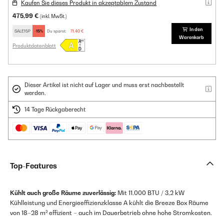
Kaufen Sie dieses Produkt in akzeptablem Zustand
475,99 €
(inkl. MwSt.)
In den
SALE15P
-15%
Du sparst:
71,40 €
Warenkorb
Produktdatenblatt
Dieser Artikel ist nicht auf Lager und muss erst nachbestellt
werden.
14 Tage Rückgaberecht
Top-Features
Kühlt auch große Räume zuverlässig:
Mit 11.000 BTU / 3,2 kW
Kühlleistung und Energieeffizienzklasse A kühlt die Breeze Box Räume
von 18–28 m² effizient – auch im Dauerbetrieb ohne hohe Stromkosten.