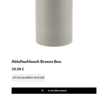
Abluftschlauch Breeze Box
F
39,99 €
39
ARTIKELNUMMER: 10047568
AR
In den Warenkorb