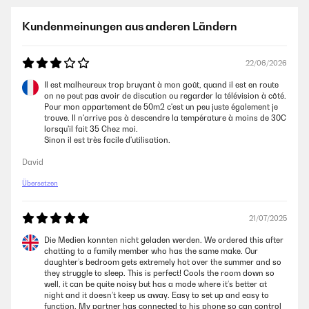
Plus: Kühlleistung sehr gut, Entfeuchtungsmodus kühl auch verdammt
gut ab Mit gelieferte abfuhrschlauch ist einfach zu installieren und zu
Kundenmeinungen aus anderen Ländern
bewegen
Minus: schon laut wenn der Kühler an ist die zwei Stöpsel um den
Wassertank zu leeren sind entweder zu tief um eine schale drunter zu
22/06/2026
liegen und der zweite ist zu hoch und direkt über das Stromkabel
Il est malheureux trop bruyant à mon goût, quand il est en route
Für denn preis denn ich es gekauft habe (236 Euro) sehr zufrieden mit
on ne peut pas avoir de discution ou regarder la télévision à côté.
das gerät
Pour mon appartement de 50m2 c'est un peu juste également je
trouve. Il n'arrive pas à descendre la température à moins de 30C
Rohat
lorsqu'il fait 35 Chez moi.
Sinon il est très facile d'utilisation.
David
17/06/2025
Übersetzen
Das Teil ist super. Preis Top. Aber: Benutzerhandbuch ist der absolute
Horror was das anbringen der Fensterdichtung angeht. Usability fail.
Aber ich bin happy über die Kühlung
21/07/2025
Amazon Benutzer – Bewertung durch Chal-Tec GmbH nicht
Die Medien konnten nicht geladen werden. We ordered this after
eigenständig überprüft
chatting to a family member who has the same make. Our
daughter’s bedroom gets extremely hot over the summer and so
they struggle to sleep. This is perfect! Cools the room down so
well, it can be quite noisy but has a mode where it’s better at
night and it doesn’t keep us away. Easy to set up and easy to
function. My partner has connected to his phone so can control