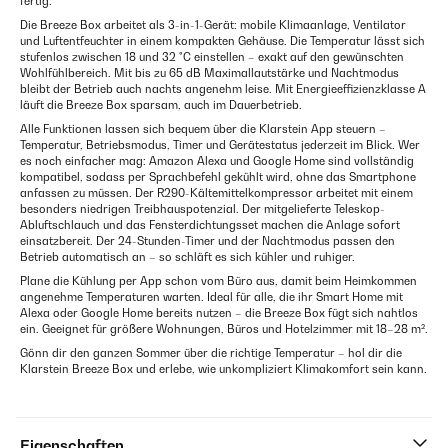
fertig.
Die Breeze Box arbeitet als 3-in-1-Gerät: mobile Klimaanlage, Ventilator
und Luftentfeuchter in einem kompakten Gehäuse. Die Temperatur lässt sich
stufenlos zwischen 18 und 32 °C einstellen – exakt auf den gewünschten
Wohlfühlbereich. Mit bis zu 65 dB Maximallautstärke und Nachtmodus
bleibt der Betrieb auch nachts angenehm leise. Mit Energieeffizienzklasse A
läuft die Breeze Box sparsam, auch im Dauerbetrieb.
Alle Funktionen lassen sich bequem über die Klarstein App steuern –
Temperatur, Betriebsmodus, Timer und Gerätestatus jederzeit im Blick. Wer
es noch einfacher mag: Amazon Alexa und Google Home sind vollständig
kompatibel, sodass per Sprachbefehl gekühlt wird, ohne das Smartphone
anfassen zu müssen. Der R290-Kältemittelkompressor arbeitet mit einem
besonders niedrigen Treibhauspotenzial. Der mitgelieferte Teleskop-
Abluftschlauch und das Fensterdichtungsset machen die Anlage sofort
einsatzbereit. Der 24-Stunden-Timer und der Nachtmodus passen den
Betrieb automatisch an – so schläft es sich kühler und ruhiger.
Plane die Kühlung per App schon vom Büro aus, damit beim Heimkommen
angenehme Temperaturen warten. Ideal für alle, die ihr Smart Home mit
Alexa oder Google Home bereits nutzen – die Breeze Box fügt sich nahtlos
ein. Geeignet für größere Wohnungen, Büros und Hotelzimmer mit 18–28 m².
Gönn dir den ganzen Sommer über die richtige Temperatur – hol dir die
Klarstein Breeze Box und erlebe, wie unkompliziert Klimakomfort sein kann.
Eigenschaften