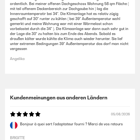
ordentlich. Bei meiner offenen Dachgeschoss Wohnung 58 qm Fläche (
mit teil offenem Deckenbereich zur Dachgaube hin ) lag die
Innenraumtemperatir bei 34°. Die Klimanlage hat es relativ zügig
geschafft auf 30° runter zu kühlen ( bei 39° Außentemperatur wohl
gemerkt und meine Wohnung war mit einer Wärmelast schon
vorbelastet durch die 34° ). Die Klimaanlage war dann auch sehr gut in
der Lage die 30° zu halten bis zum Ende des Abends. Sobald es
draußen kälter wurde kühlte die Klima auch wieder herunter. Sie lief
unter extremen Bedingungen 39° Außentemperatur das darf man nicht
vergessen
Angelika
Kundenmeinungen aus anderen Ländern
05/08/2026
Bonjour à quoi sert l'adaptateur fourni ? Merci de vos retours
BRIGITTE