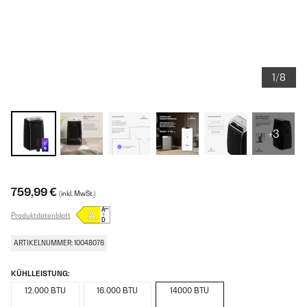
1/8
+3
759,99 €
(inkl. MwSt.)
Produktdatenblatt
ARTIKELNUMMER: 10048076
KÜHLLEISTUNG:
12.000 BTU
16.000 BTU
14000 BTU