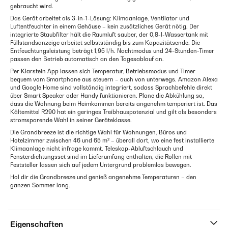
gebraucht wird.
Das Gerät arbeitet als 3-in-1-Lösung: Klimaanlage, Ventilator und
Luftentfeuchter in einem Gehäuse – kein zusätzliches Gerät nötig. Der
integrierte Staubfilter hält die Raumluft sauber, der 0,8-l-Wassertank mit
Füllstandsanzeige arbeitet selbstständig bis zum Kapazitätsende. Die
Entfeuchtungsleistung beträgt 1,95 l/h. Nachtmodus und 24-Stunden-Timer
passen den Betrieb automatisch an den Tagesablauf an.
Per Klarstein App lassen sich Temperatur, Betriebsmodus und Timer
bequem vom Smartphone aus steuern – auch von unterwegs. Amazon Alexa
und Google Home sind vollständig integriert, sodass Sprachbefehle direkt
über Smart Speaker oder Handy funktionieren. Plane die Abkühlung so,
dass die Wohnung beim Heimkommen bereits angenehm temperiert ist. Das
Kältemittel R290 hat ein geringes Treibhauspotenzial und gilt als besonders
stromsparende Wahl in seiner Geräteklasse.
Die Grandbreeze ist die richtige Wahl für Wohnungen, Büros und
Hotelzimmer zwischen 46 und 65 m² – überall dort, wo eine fest installierte
Klimaanlage nicht infrage kommt. Teleskop-Abluftschlauch und
Fensterdichtungsset sind im Lieferumfang enthalten, die Rollen mit
Feststeller lassen sich auf jedem Untergrund problemlos bewegen.
Hol dir die Grandbreeze und genieß angenehme Temperaturen – den
ganzen Sommer lang.
Eigenschaften