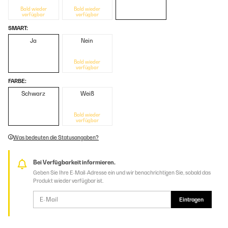
Bald wieder
Bald wieder
verfügbar
verfügbar
SMART:
Ja
Nein
Bald wieder
verfügbar
FARBE:
Schwarz
Weiß
Bald wieder
verfügbar
Was bedeuten die Statusangaben?
Bei Verfügbarkeit informieren.
Geben Sie Ihre E-Mail-Adresse ein und wir benachrichtigen Sie, sobald das
Produkt wieder verfügbar ist.
Eintragen