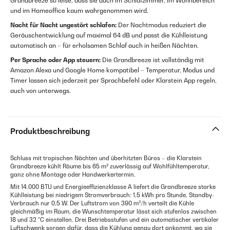
Grandbreeze so leise, dass sie auch im Schlafzimmer, im Wohnbereich
und im Homeoffice kaum wahrgenommen wird.
Nacht für Nacht ungestört schlafen:
Der Nachtmodus reduziert die
Geräuschentwicklung auf maximal 64 dB und passt die Kühlleistung
automatisch an – für erholsamen Schlaf auch in heißen Nächten.
Per Sprache oder App steuern:
Die Grandbreeze ist vollständig mit
Amazon Alexa und Google Home kompatibel – Temperatur, Modus und
Timer lassen sich jederzeit per Sprachbefehl oder Klarstein App regeln,
auch von unterwegs.
Produktbeschreibung
Schluss mit tropischen Nächten und überhitzten Büros – die Klarstein
Grandbreeze kühlt Räume bis 65 m² zuverlässig auf Wohlfühltemperatur,
ganz ohne Montage oder Handwerkertermin.
Mit 14.000 BTU und Energieeffizienzklasse A liefert die Grandbreeze starke
Kühlleistung bei niedrigem Stromverbrauch: 1,5 kWh pro Stunde, Standby-
Verbrauch nur 0,5 W. Der Luftstrom von 390 m³/h verteilt die Kühle
gleichmäßig im Raum, die Wunschtemperatur lässt sich stufenlos zwischen
18 und 32 °C einstellen. Drei Betriebsstufen und ein automatischer vertikaler
Luftschwenk sorgen dafür, dass die Kühlung genau dort ankommt, wo sie