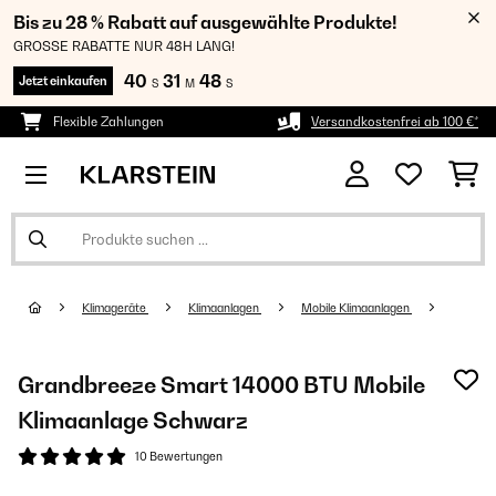
Bis zu 28 % Rabatt auf ausgewählte Produkte!
GROSSE RABATTE NUR 48H LANG!
40
31
47
Jetzt einkaufen
S
M
S
Flexible Zahlungen
Versandkostenfrei ab 100 €*
Klimageräte
Klimaanlagen
Mobile Klimaanlagen
Grandbreeze Smart 14000 BTU Mobile
Klimaanlage Schwarz
10 Bewertungen