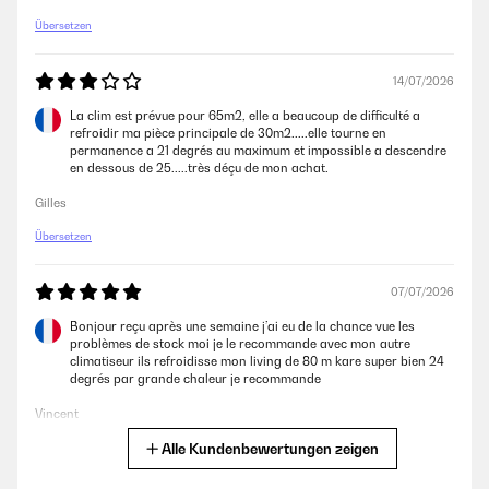
Übersetzen
14/07/2026
La clim est prévue pour 65m2, elle a beaucoup de difficulté a
refroidir ma pièce principale de 30m2.....elle tourne en
permanence a 21 degrés au maximum et impossible a descendre
en dessous de 25.....très déçu de mon achat.
Gilles
Übersetzen
07/07/2026
Bonjour reçu après une semaine j’ai eu de la chance vue les
problèmes de stock moi je le recommande avec mon autre
climatiseur ils refroidisse mon living de 80 m kare super bien 24
degrés par grande chaleur je recommande
Vincent
Alle Kundenbewertungen zeigen
Übersetzen