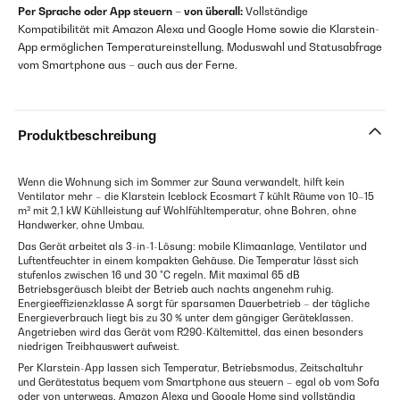
Per Sprache oder App steuern – von überall:
Vollständige
Kompatibilität mit Amazon Alexa und Google Home sowie die Klarstein-
App ermöglichen Temperatureinstellung, Moduswahl und Statusabfrage
vom Smartphone aus – auch aus der Ferne.
Produktbeschreibung
Wenn die Wohnung sich im Sommer zur Sauna verwandelt, hilft kein
Ventilator mehr – die Klarstein Iceblock Ecosmart 7 kühlt Räume von 10–15
m² mit 2,1 kW Kühlleistung auf Wohlfühltemperatur, ohne Bohren, ohne
Handwerker, ohne Umbau.
Das Gerät arbeitet als 3-in-1-Lösung: mobile Klimaanlage, Ventilator und
Luftentfeuchter in einem kompakten Gehäuse. Die Temperatur lässt sich
stufenlos zwischen 16 und 30 °C regeln. Mit maximal 65 dB
Betriebsgeräusch bleibt der Betrieb auch nachts angenehm ruhig.
Energieeffizienzklasse A sorgt für sparsamen Dauerbetrieb – der tägliche
Energieverbrauch liegt bis zu 30 % unter dem gängiger Geräteklassen.
Angetrieben wird das Gerät vom R290-Kältemittel, das einen besonders
niedrigen Treibhauswert aufweist.
Per Klarstein-App lassen sich Temperatur, Betriebsmodus, Zeitschaltuhr
und Gerätestatus bequem vom Smartphone aus steuern – egal ob vom Sofa
oder von unterwegs. Amazon Alexa und Google Home sind vollständig