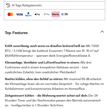
14 Tage Rückgaberecht
Top-Features
Kühlt zuverlässig, auch wenn es draußen brütend heiß ist:
Mit 7.000
BTU / 2,1 kW bringt die Iceblock Ecosmart 7 Räume von 10–15 m² auf
Wohlfühltemperatur – sparsam dank Energieeffizienzklasse A.
Klimaanlage, Ventilator und Luftentfeuchter in einem:
Alle drei
Funktionen sind in einem kompakten Gehäuse vereint – kein
zusätzliches Zubehör, kein zusätzlicher Platzbedarf.
Nachts kühlen, ohne den Schlaf zu stören:
Mit maximal 65 dB arbeitet
die Klimaanlage leiser als ein normales Gespräch – für ruhige Nächte im
Schlafzimmer und konzentriertes Arbeiten im Homeoffice.
Zeitgesteuert kühlen – die Wohnung wartet schon auf dich:
Der 24-
Stunden-Timer und der Nachtmodus passen den Betrieb automatisch
an – konfigurierbar in 1-Stunden-Schritten.