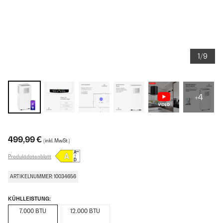
1/9
+4
499,99 €
(inkl. MwSt.)
Produktdatenblatt
ARTIKELNUMMER: 10034656
KÜHLLEISTUNG:
7.000 BTU
12.000 BTU