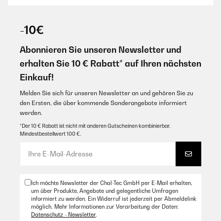
03/06/2025
-10€
He tenido varios aires acondicionados este es mi tercero y debo
decir con honestidad que es el mejor es muy eficiente pontente y
enfría rápidamente los espacios aunque mi habitación es
Abonnieren Sie unseren Newsletter und
pequeña lo uso en su pontencia al mínimo con excelente
resultado al usarlo en espacios más grandes al máximo de su
erhalten Sie 10 € Rabatt* auf Ihren nächsten
pontencia obviamente hace más ruido como todos los equipos
de este tipo pero el confort y frescura obtenidos hace que valga
Einkauf!
la pena 10/10
Melden Sie sich für unseren Newsletter an und gehören Sie zu
Amazon Benutzer – Bewertung durch Chal-Tec GmbH nicht
den Ersten, die über kommende Sonderangebote informiert
eigenständig überprüft
werden.
Übersetzen
*Der 10 € Rabatt ist nicht mit anderen Gutscheinen kombinierbar.
Mindestbestellwert 100 €.
Ich möchte Newsletter der Chal-Tec GmbH per E-Mail erhalten,
um über Produkte, Angebote und gelegentliche Umfragen
informiert zu werden. Ein Widerruf ist jederzeit per Abmeldelink
möglich. Mehr Informationen zur Verarbeitung der Daten:
Datenschutz - Newsletter
.