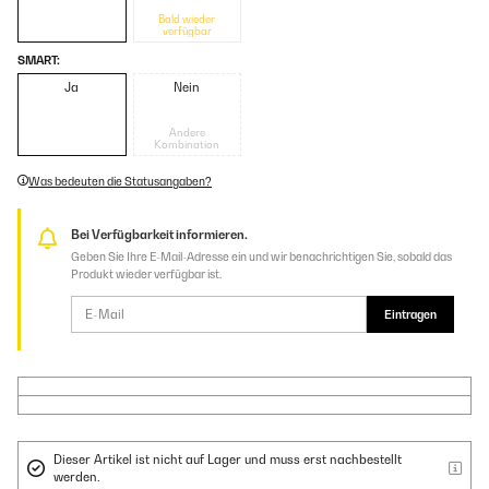
Bald wieder
verfügbar
SMART:
Ja
Nein
Andere
Kombination
Was bedeuten die Statusangaben?
Bei Verfügbarkeit informieren.
Geben Sie Ihre E-Mail-Adresse ein und wir benachrichtigen Sie, sobald das
Produkt wieder verfügbar ist.
Eintragen
Dieser Artikel ist nicht auf Lager und muss erst nachbestellt
werden.