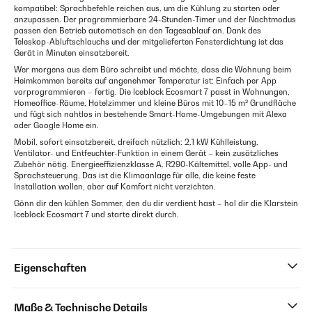
kompatibel: Sprachbefehle reichen aus, um die Kühlung zu starten oder
anzupassen. Der programmierbare 24-Stunden-Timer und der Nachtmodus
passen den Betrieb automatisch an den Tagesablauf an. Dank des
Teleskop-Abluftschlauchs und der mitgelieferten Fensterdichtung ist das
Gerät in Minuten einsatzbereit.
Wer morgens aus dem Büro schreibt und möchte, dass die Wohnung beim
Heimkommen bereits auf angenehmer Temperatur ist: Einfach per App
vorprogrammieren – fertig. Die Iceblock Ecosmart 7 passt in Wohnungen,
Homeoffice-Räume, Hotelzimmer und kleine Büros mit 10–15 m² Grundfläche
und fügt sich nahtlos in bestehende Smart-Home-Umgebungen mit Alexa
oder Google Home ein.
Mobil, sofort einsatzbereit, dreifach nützlich: 2,1 kW Kühlleistung,
Ventilator- und Entfeuchter-Funktion in einem Gerät – kein zusätzliches
Zubehör nötig. Energieeffizienzklasse A, R290-Kältemittel, volle App- und
Sprachsteuerung. Das ist die Klimaanlage für alle, die keine feste
Installation wollen, aber auf Komfort nicht verzichten.
Gönn dir den kühlen Sommer, den du dir verdient hast – hol dir die Klarstein
Iceblock Ecosmart 7 und starte direkt durch.
Eigenschaften
Maße & Technische Details