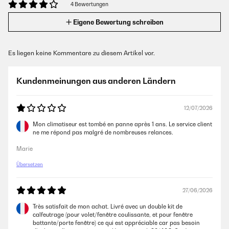
4 Bewertungen
Eigene Bewertung schreiben
Es liegen keine Kommentare zu diesem Artikel vor.
Kundenmeinungen aus anderen Ländern
12/07/2026
Mon climatiseur est tombé en panne après 1 ans. Le service client
ne me répond pas malgré de nombreuses relances.
Marie
Übersetzen
27/06/2026
Très satisfait de mon achat. Livré avec un double kit de
calfeutrage (pour volet/fenêtre coulissante, et pour fenêtre
battante/porte fenêtre) ce qui est appréciable car pas besoin