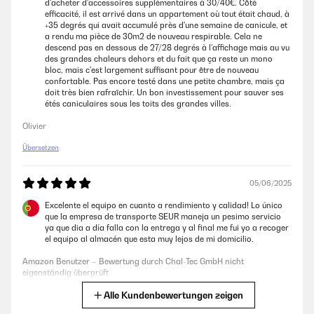
d'acheter d'accessoires supplémentaires à 30/40€. Côté
efficacité, il est arrivé dans un appartement où tout était chaud, à
+35 degrés qui avait accumulé près d'une semaine de canicule, et
a rendu ma pièce de 30m2 de nouveau respirable. Cela ne
descend pas en dessous de 27/28 degrés à l'affichage mais au vu
des grandes chaleurs dehors et du fait que ça reste un mono
bloc, mais c'est largement suffisant pour être de nouveau
confortable. Pas encore testé dans une petite chambre, mais ça
doit très bien rafraîchir. Un bon investissement pour sauver ses
étés caniculaires sous les toits des grandes villes.
Olivier
Übersetzen
05/06/2025
Excelente el equipo en cuanto a rendimiento y calidad! Lo único
que la empresa de transporte SEUR maneja un pesimo servicio
ya que dia a día falla con la entrega y al final me fui yo a recoger
el equipo al almacén que esta muy lejos de mi domicilio.
Amazon Benutzer – Bewertung durch Chal-Tec GmbH nicht
eigenständig überprüft
Alle Kundenbewertungen zeigen
Übersetzen