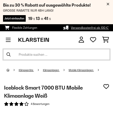
Bis zu 30 % Rabatt auf ausgewählte Produkte!
GROSSE RABATTE NUR 48H LANG!
19
13
40
Jetzt einkaufen
S
M
S
Flexible Zahlungen
Versandkostenfrei ab 100 €*
Klimageräte
Klimaanlagen
Mobile Klimaanlagen
Iceblock Smart 7000 BTU Mobile
Klimaanlage Weiß
4 Bewertungen