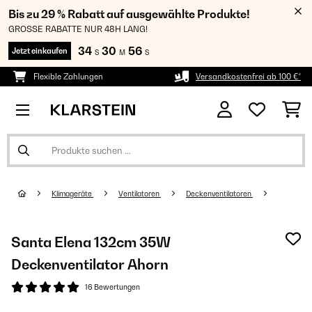
Bis zu 29 % Rabatt auf ausgewählte Produkte!
GROSSE RABATTE NUR 48H LANG!
34
30
55
Jetzt einkaufen
S
M
S
Flexible Zahlungen
Versandkostenfrei ab 100 €*
Klimageräte
Ventilatoren
Deckenventilatoren
Santa Elena 132cm 35W
Deckenventilator Ahorn
16 Bewertungen