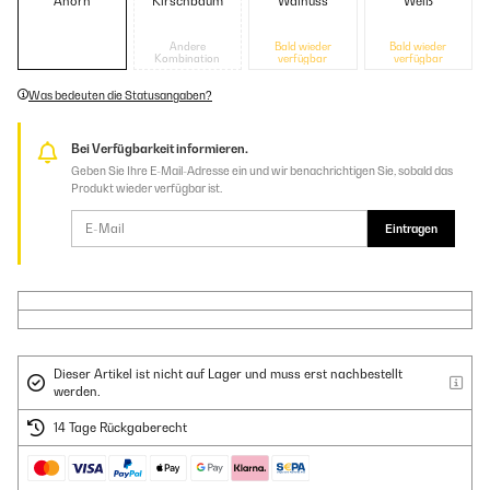
Ahorn
Kirschbaum
Walnuss
Weiß
Andere
Bald wieder
Bald wieder
Kombination
verfügbar
verfügbar
Was bedeuten die Statusangaben?
Bei Verfügbarkeit informieren.
Geben Sie Ihre E-Mail-Adresse ein und wir benachrichtigen Sie, sobald das
Produkt wieder verfügbar ist.
Eintragen
Dieser Artikel ist nicht auf Lager und muss erst nachbestellt
werden.
14 Tage Rückgaberecht