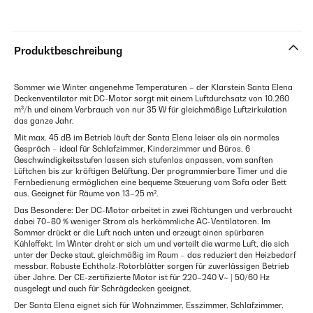
Produktbeschreibung
Sommer wie Winter angenehme Temperaturen – der Klarstein Santa Elena
Deckenventilator mit DC-Motor sorgt mit einem Luftdurchsatz von 10.260
m³/h und einem Verbrauch von nur 35 W für gleichmäßige Luftzirkulation
das ganze Jahr.
Mit max. 45 dB im Betrieb läuft der Santa Elena leiser als ein normales
Gespräch – ideal für Schlafzimmer, Kinderzimmer und Büros. 6
Geschwindigkeitsstufen lassen sich stufenlos anpassen, vom sanften
Lüftchen bis zur kräftigen Belüftung. Der programmierbare Timer und die
Fernbedienung ermöglichen eine bequeme Steuerung vom Sofa oder Bett
aus. Geeignet für Räume von 13–25 m².
Das Besondere: Der DC-Motor arbeitet in zwei Richtungen und verbraucht
dabei 70–80 % weniger Strom als herkömmliche AC-Ventilatoren. Im
Sommer drückt er die Luft nach unten und erzeugt einen spürbaren
Kühleffekt. Im Winter dreht er sich um und verteilt die warme Luft, die sich
unter der Decke staut, gleichmäßig im Raum – das reduziert den Heizbedarf
messbar. Robuste Echtholz-Rotorblätter sorgen für zuverlässigen Betrieb
über Jahre. Der CE-zertifizierte Motor ist für 220–240 V~ | 50/60 Hz
ausgelegt und auch für Schrägdecken geeignet.
Der Santa Elena eignet sich für Wohnzimmer, Esszimmer, Schlafzimmer,