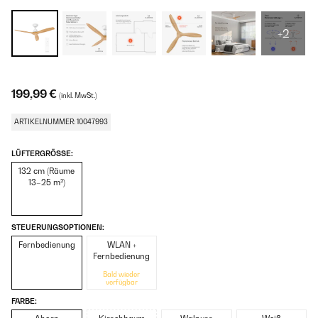
+2
199,99 €
(inkl. MwSt.)
ARTIKELNUMMER: 10047993
LÜFTERGRÖSSE:
132 cm (Räume
13–25 m²)
STEUERUNGSOPTIONEN:
Fernbedienung
WLAN +
Fernbedienung
Bald wieder
verfügbar
FARBE: