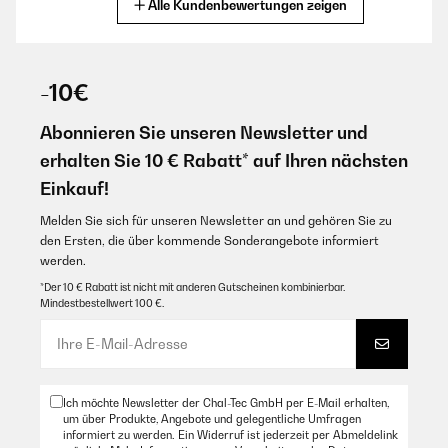
Alle Kundenbewertungen zeigen
Übersetzen
eigenständig überprüft
09/07/2025
-10€
Installation facile mais avec une autre personne. Très beau,
spécieux. Le seul bémol personnellement, c'est qu'il n'y a pas
d'inversion de rotation. Très agréable par cette saison de
Abonnieren Sie unseren Newsletter und
canicule
erhalten Sie 10 € Rabatt* auf Ihren nächsten
Amazon Benutzer – Bewertung durch Chal-Tec GmbH nicht
eigenständig überprüft
Einkauf!
Übersetzen
Melden Sie sich für unseren Newsletter an und gehören Sie zu
den Ersten, die über kommende Sonderangebote informiert
werden.
09/07/2025
*Der 10 € Rabatt ist nicht mit anderen Gutscheinen kombinierbar.
Installation facile mais avec une autre personne. Très beau,
Mindestbestellwert 100 €.
spécieux. Le seul bémol personnellement, c’est qu’il n’y a pas
d’inversion de rotation. Très agréable par cette saison de
canicule
Amazon Benutzer – Bewertung durch Chal-Tec GmbH nicht
eigenständig überprüft
Ich möchte Newsletter der Chal-Tec GmbH per E-Mail erhalten,
um über Produkte, Angebote und gelegentliche Umfragen
Übersetzen
informiert zu werden. Ein Widerruf ist jederzeit per Abmeldelink