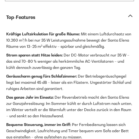
Top-Features
Kräftige Luftzirkulation für große Räume:
Mit einem Luftdurchsatz von
10.260 m³/h bei nur 35 W Leistungsaufnahme bewegt der Santa Elena
Räume von 13–25 m² effektiv – spürbar und gleichmäßig.
Strom sparen statt Hitze leiden:
Der DC-Motor verbraucht nur 35 W –
das sind 70–80 % weniger als herkömmliche AC-Ventilatoren – und
kühlt dennoch zuverlässig den ganzen Tag.
Geräuscharm genug fürs Schlafzimmer:
Der Betriebsgeräuschpegel
liegt bei maximal 45 dB – leiser als ein Flüstern. Ungestörter Schlaf und
ruhiges Arbeiten sind garantiert.
Das ganze Jahr im Einsatz:
Der Reversbetrieb macht den Santa Elena
zur Ganzjahreslösung: Im Sommer kühlt er durch Luftstrom nach unten,
im Winter verteilt er die Warmluft unter der Decke zurück in den Raum
– und senkt so den Heizaufwand.
Bequeme Steuerung, immer im Griff:
Per Fernbedienung lassen sich
Geschwindigkeit, Laufrichtung und Timer bequem vom Sofa oder Bett
aus einstellen – ohne aufstehen zu müssen.