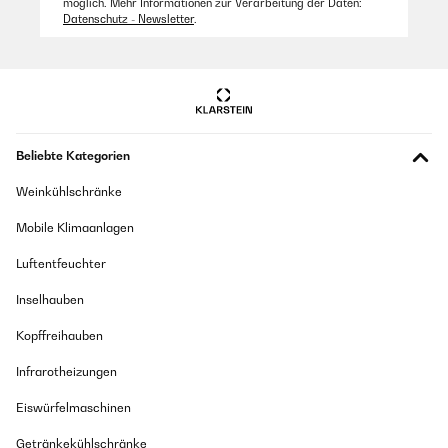
möglich. Mehr Informationen zur Verarbeitung der Daten:
Datenschutz - Newsletter
.
04/07/2025
Il est top !
Amazon Benutzer – Bewertung durch Chal-Tec GmbH nicht
eigenständig überprüft
Übersetzen
Beliebte Kategorien
Weinkühlschränke
02/07/2025
Mobile Klimaanlagen
It does the job in silence, love it.
Luftentfeuchter
Amazon Benutzer – Bewertung durch Chal-Tec GmbH nicht
eigenständig überprüft
Inselhauben
Übersetzen
Kopffreihauben
Infrarotheizungen
18/08/2024
Bonjour, Après le renvoi du premier ventilateur Klarstein Santa
Eiswürfelmaschinen
Elena qui était défectueux, j’ai reçu un modèle de remplacement
conformément a ma demande, et qui cette fois fonctionne
Getränkekühlschränke