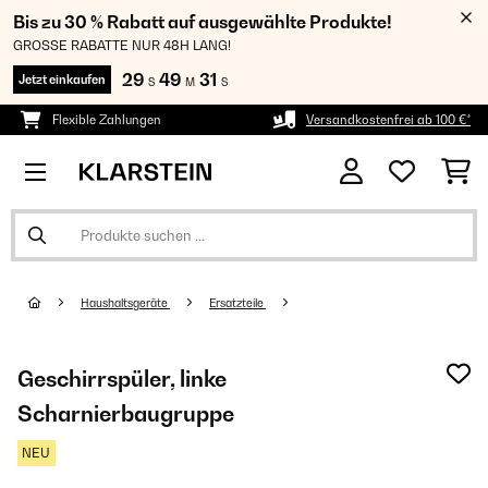
Bis zu 30 % Rabatt auf ausgewählte Produkte!
GROSSE RABATTE NUR 48H LANG!
29
49
30
Jetzt einkaufen
S
M
S
Flexible Zahlungen
Versandkostenfrei ab 100 €*
Haushaltsgeräte
Ersatzteile
Geschirrspüler, linke
Scharnierbaugruppe
NEU