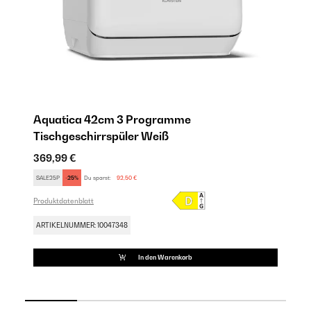
Aquatica 42cm 3 Programme
A
Tischgeschirrspüler Weiß
Ti
369,99 €
49
SALE25P
-25%
Du sparst:
92,50 €
SA
Produktdatenblatt
Pro
ARTIKELNUMMER: 10047348
AR
In den Warenkorb