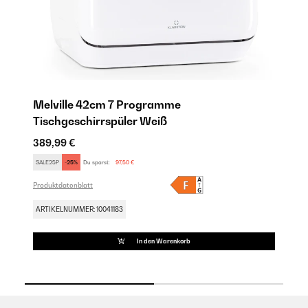
Melville 42cm 7 Programme
O
Tischgeschirrspüler Weiß
T
389,99 €
38
SALE25P
-25%
Du sparst:
97,50 €
SA
Produktdatenblatt
Pro
ARTIKELNUMMER: 10041183
AR
In den Warenkorb