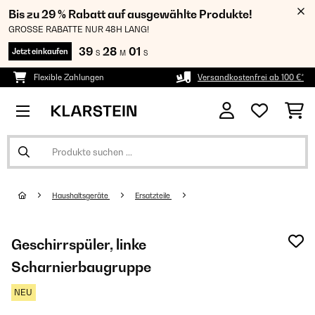
Bis zu 29 % Rabatt auf ausgewählte Produkte!
GROSSE RABATTE NUR 48H LANG!
39
28
01
Jetzt einkaufen
S
M
S
Flexible Zahlungen
Versandkostenfrei ab 100 €*
Haushaltsgeräte
Ersatzteile
Geschirrspüler, linke
Scharnierbaugruppe
NEU