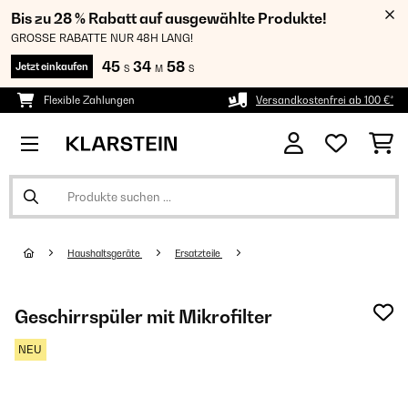
Bis zu 28 % Rabatt auf ausgewählte Produkte!
GROSSE RABATTE NUR 48H LANG!
45
34
57
Jetzt einkaufen
S
M
S
Flexible Zahlungen
Versandkostenfrei ab 100 €*
Haushaltsgeräte
Ersatzteile
Geschirrspüler mit Mikrofilter
NEU