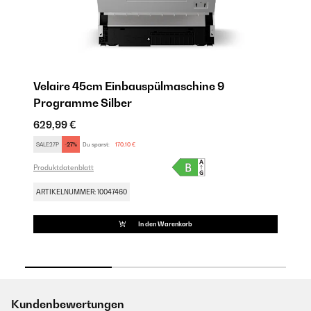
Velaire 45cm Einbauspülmaschine 9
V
Programme​ Silber
P
629,99 €
62
SALE27P
-27%
Du sparst:
170,10 €
SA
Produktdatenblatt
Pro
ARTIKELNUMMER: 10047460
AR
In den Warenkorb
Kundenbewertungen