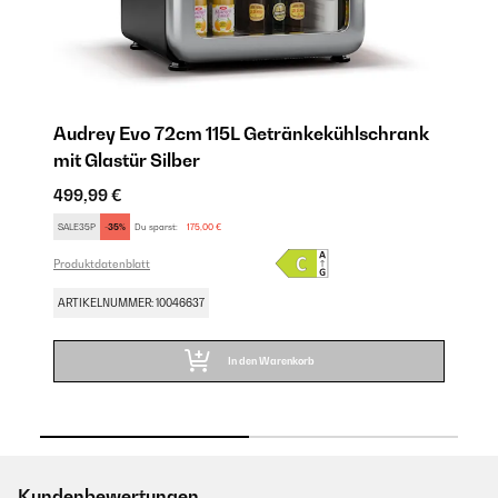
k
Audrey Evo 72cm 115L Getränkekühlschrank
A
mit Glastür​ Silber
mi
499,99 €
49
SALE35P
-35%
Du sparst:
175,00 €
SA
Produktdatenblatt
Pro
ARTIKELNUMMER: 10046637
AR
In den Warenkorb
Kundenbewertungen