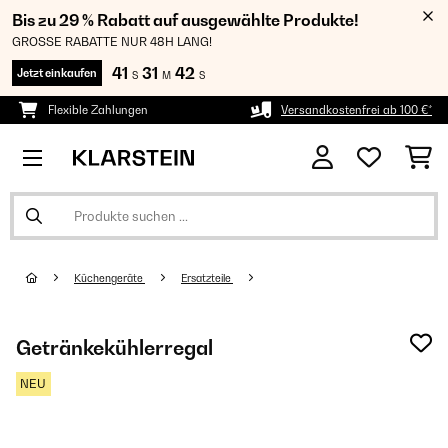
Bis zu 29 % Rabatt auf ausgewählte Produkte!
GROSSE RABATTE NUR 48H LANG!
41
31
40
Jetzt einkaufen
S
M
S
Flexible Zahlungen
Versandkostenfrei ab 100 €*
Küchengeräte
Ersatzteile
Getränkekühlerregal
NEU