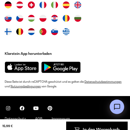
Klarstein App herunterladen
Diese Seite ist durch reCAPTCHA geschützt und es gelten die
Datenschutzbestimmungen
und
Nutzungsbedingungen
von Google.
Datenschutz
AGB
Impressum
15,99 €
In den Warenkorb