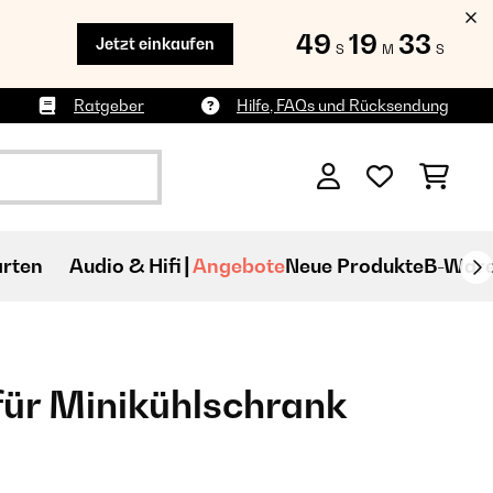
49
19
32
Jetzt einkaufen
S
M
S
Ratgeber
Hilfe, FAQs und Rücksendung
rten
Audio & Hifi
Angebote
Neue Produkte
B-War
für Minikühlschrank