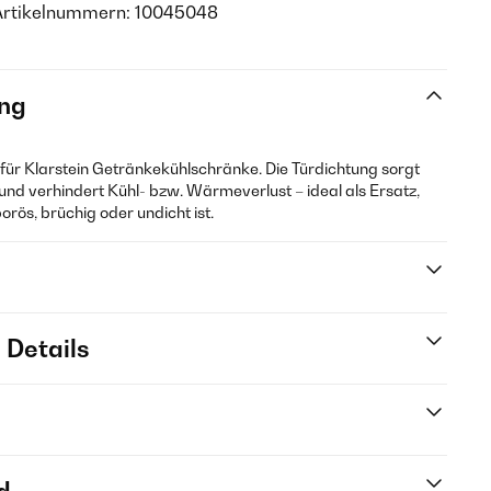
Artikelnummern: 10045048
ng
g für Klarstein Getränkekühlschränke. Die Türdichtung sorgt
 und verhindert Kühl- bzw. Wärmeverlust – ideal als Ersatz,
rös, brüchig oder undicht ist.
 Details