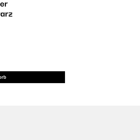
er
arz
orb