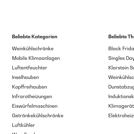
Beliebte Kategorien
Beliebte T
Weinkühlschränke
Black Frid
Mobile Klimaanlagen
Singles Da
Luftentfeuchter
Klarstein 
Inselhauben
Weinkühlsc
Kopffreihauben
Dunstabzug
Infrarotheizungen
Induktionsk
Eiswürfelmaschinen
Klimagerät
Getränkekühlschränke
Elektroheiz
Luftkühler