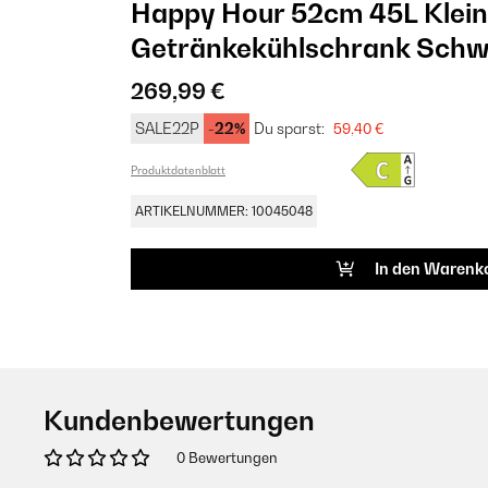
Happy Hour 52cm 45L Klein
Getränkekühlschrank Schw
269,99 €
SALE22P
-22%
Du sparst:
59,40 €
Produktdatenblatt
ARTIKELNUMMER: 10045048
In den Warenk
Kundenbewertungen
0 Bewertungen