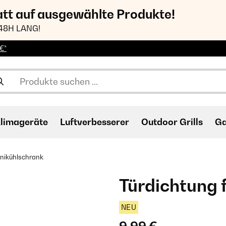
att auf ausgewählte Produkte!
48H LANG!
€*
limageräte
Luftverbesserer
Outdoor Grills
Ga
inikühlschrank
Türdichtung 
NEU