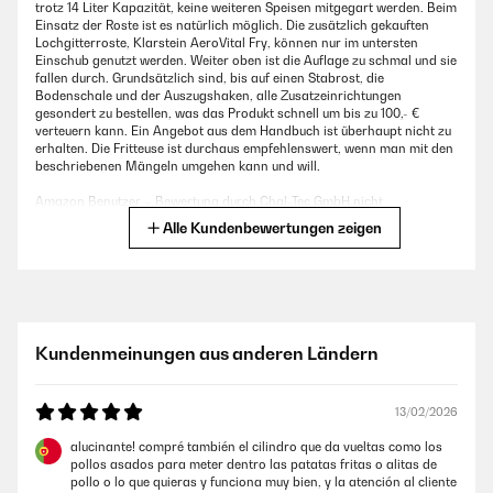
trotz 14 Liter Kapazität, keine weiteren Speisen mitgegart werden. Beim
Einsatz der Roste ist es natürlich möglich. Die zusätzlich gekauften
Lochgitterroste, Klarstein AeroVital Fry, können nur im untersten
Einschub genutzt werden. Weiter oben ist die Auflage zu schmal und sie
fallen durch. Grundsätzlich sind, bis auf einen Stabrost, die
Bodenschale und der Auszugshaken, alle Zusatzeinrichtungen
gesondert zu bestellen, was das Produkt schnell um bis zu 100,- €
verteuern kann. Ein Angebot aus dem Handbuch ist überhaupt nicht zu
erhalten. Die Fritteuse ist durchaus empfehlenswert, wenn man mit den
beschriebenen Mängeln umgehen kann und will.
Amazon Benutzer – Bewertung durch Chal-Tec GmbH nicht
eigenständig überprüft
Alle Kundenbewertungen zeigen
03/05/2024
.
Kundenmeinungen aus anderen Ländern
Amazon Benutzer – Bewertung durch Chal-Tec GmbH nicht
eigenständig überprüft
13/02/2026
14/03/2024
alucinante! compré también el cilindro que da vueltas como los
pollos asados para meter dentro las patatas fritas o alitas de
Die Medien konnten nicht geladen werden.
pollo o lo que quieras y funciona muy bien, y la atención al cliente