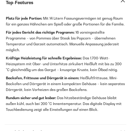
Top-Features
Platz für jede Portion:
Mit 14 Litern Fassungsvermögen ist genug Raum
für ein ganzes Hähnchen am Spieß oder große Portionen für die Familie.
Für jedes Gericht das richtige Programm:
16 voreingestellte
Programme – von Pommes über Steak bis Popcorn – übernehmen
Temperatur und Garzeit automatisch. Manuelle Anpassung jederzeit
möglich.
Kräftige Heizleistung für schnelle Ergebnisse:
Das 1.700-Watt-
Heizsystem mit Ober- und Unterhitze zirkuliert Heißluft mit bis zu 200
°C gleichmäßig um das Gargut – knusprige Kruste, kein Ölbad nötig.
Backofen, Fritteuse und Dörrgerät in einem:
Heißluftfritteuse, Mini-
Backofen und Dörrgerät in einem kompakten Gehäuse – kein separates
Dörrgerät, kein Vorheizen des großen Backofens.
Rundum sicher und gut lesbar:
Das hitzebeständige Gehäuse bleibt
außen kühl, auch bei 200 °C Innentemperatur. Das digitale Display mit
Touchbedienung zeigt alle Einstellungen auf einen Blick.