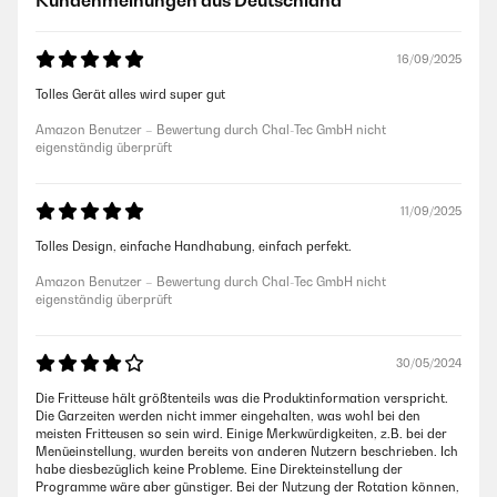
Kundenmeinungen aus Deutschland
16/09/2025
Tolles Gerät alles wird super gut
Amazon Benutzer – Bewertung durch Chal-Tec GmbH nicht
eigenständig überprüft
11/09/2025
Tolles Design, einfache Handhabung, einfach perfekt.
Amazon Benutzer – Bewertung durch Chal-Tec GmbH nicht
eigenständig überprüft
30/05/2024
Die Fritteuse hält größtenteils was die Produktinformation verspricht.
Die Garzeiten werden nicht immer eingehalten, was wohl bei den
meisten Fritteusen so sein wird. Einige Merkwürdigkeiten, z.B. bei der
Menüeinstellung, wurden bereits von anderen Nutzern beschrieben. Ich
habe diesbezüglich keine Probleme. Eine Direkteinstellung der
Programme wäre aber günstiger. Bei der Nutzung der Rotation können,