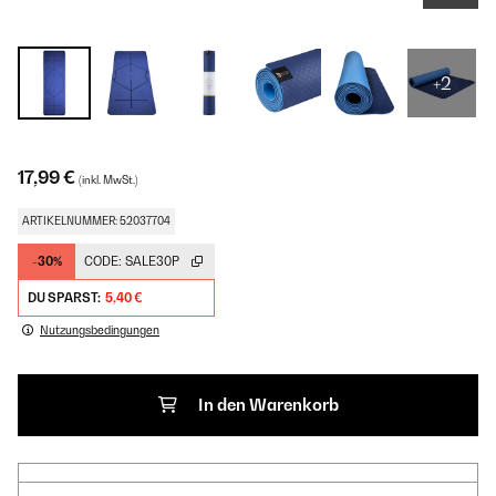
+2
17,99 €
(inkl. MwSt.)
ARTIKELNUMMER: 52037704
-30%
CODE:
SALE30P
DU SPARST:
5,40 €
Nutzungsbedingungen
In den Warenkorb