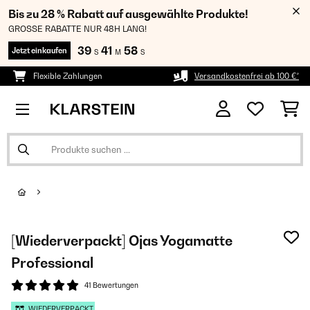
Bis zu 28 % Rabatt auf ausgewählte Produkte!
GROSSE RABATTE NUR 48H LANG!
39
41
58
Jetzt einkaufen
S
M
S
Flexible Zahlungen
Versandkostenfrei ab 100 €*
[Wiederverpackt] Ojas Yogamatte
Professional
41 Bewertungen
WIEDERVERPACKT