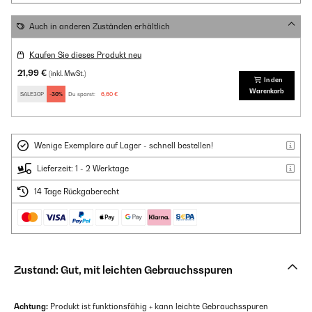
Auch in anderen Zuständen erhältlich
Kaufen Sie dieses Produkt neu
21,99 €
(inkl. MwSt.)
In den
Warenkorb
SALE30P
-30%
Du sparst:
6,60 €
Wenige Exemplare auf Lager - schnell bestellen!
Lieferzeit: 1 - 2 Werktage
14 Tage Rückgaberecht
Zustand: Gut, mit leichten Gebrauchsspuren
Achtung:
Produkt ist funktionsfähig + kann leichte Gebrauchsspuren