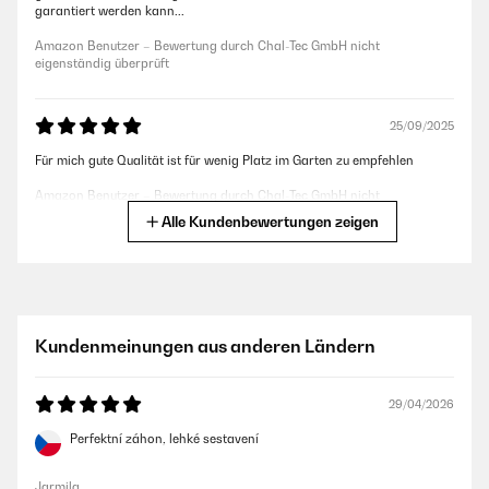
garantiert werden kann...
Amazon Benutzer – Bewertung durch Chal-Tec GmbH nicht
eigenständig überprüft
25/09/2025
Für mich gute Qualität ist für wenig Platz im Garten zu empfehlen
Amazon Benutzer – Bewertung durch Chal-Tec GmbH nicht
eigenständig überprüft
Alle Kundenbewertungen zeigen
26/05/2025
Ein schönes Design und es hat die richtige Höhe.Das zusammen bauen
ist sehr Einfach. Viele Schrauben. Es hätte etwas breiter sein können
Kundenmeinungen aus anderen Ländern
Amazon Benutzer – Bewertung durch Chal-Tec GmbH nicht
eigenständig überprüft
29/04/2026
Perfektní záhon, lehké sestavení
12/04/2025
Das Hochbeet ist top. Betreffend der zusammensetzung kann ich nur
Jarmila