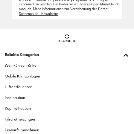
presenta problema alguno,
informiert zu werden. Ein Widerruf ist jederzeit per Abmeldelink
Amazon Benutzer – Bewertung durch Chal-Tec GmbH nicht
möglich. Mehr Informationen zur Verarbeitung der Daten:
Amazon Benutzer – Bewertung durch Chal-Tec GmbH nicht
eigenständig überprüft
Datenschutz - Newsletter
.
eigenständig überprüft
Übersetzen
Beliebte Kategorien
Weinkühlschränke
Mobile Klimaanlagen
Luftentfeuchter
Inselhauben
Kopffreihauben
Infrarotheizungen
Eiswürfelmaschinen