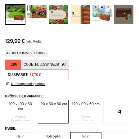
+1
129,99 €
(inkl. MwSt.)
ARTIKELNUMMER: 10036153
-29%
CODE:
FULLSWING29
DU SPARST:
37,70 €
Nutzungsbedingungen
GRÖSSE DER VARIANTE:
100 x 100 x 60
120 x 60 x 60 cm
120 x 90 x 50 cm
cm
+4
Andere
Andere
Kombination
Kombination
FARBE:
Grün
Holzoptik
Rost