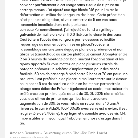
intéressante.La visserie est de qualité : M6 est une dimension qui
verbinden Schrauben, Unterlegscheiben und Muttern sind
convient parfaitement à cet usage sans risque de rupture au
entsprechend dabei.Es ist auf jeden Fall praktischer, wenn man das
serrage manuel.J'ai ajouté une tige filetée M6 pour limiter la
Hochbeet zu zweit aufbaut, dann kann einer halten und einer
déformation au milieu des longueurs des bacs. Cette précaution
schrauben.Die Haltbarkeit kann ich noch nicht beurteilen, das
n'est pas une obligation, si vous enterrez de 5 cm vos bacs,
Hochbeet macht aber einen stabilen Eindruck. Kleiner Tipp:
l'ensemble bénéficie d'une auto portance
Kaninchendraht unten am Boden auslegen, damit die Wühlmäuse den
correcte.Personnellement, j'ai rajouté au fond un grillage
Weg nicht ins Hochbeet finden.Einen Punkt Abzug gibt es bei der
galvanisé de maille 6,3x6,3 fil 0,6 fixé par la visserie des bacs.
Bewertung, da ein paar Ecken vom Transport verbogen waren. Das hat
Ceci évitera l'accès des rongeurs par le dessous et facilite
für den Aufbau aber keine Relevanz gehabt.Die Lieferung erfolgte
l'équerrage au moment de la mise en place.Procéder à
schnell.
l'assemblage sur une zone dégagée plane de préférence et non
abrasive (caoutchouc ou carton plutôt que ciment).Compter entre
Amazon Benutzer – Bewertung durch Chal-Tec GmbH nicht
2 ou 3 heures de montage par bac, suivant l'organisation et les
eigenständig überprüft
ajouts apportés.Si vous mettez en place plusieurs carrés de
potager, prévoyez un schéma d'implantation pour des accès
facilités. 50 cm de passage à pied entre 2 bacs et 70 cm pour une
brouette.Il est préférable de placer la meilleure terre sur le dessus
21/02/2024
en laissant 5 cm de bordure visible en haut pour permettre le
Haben mittlerweile zwei dieser Hochbeete im Garten. Wer schonmal
binage sans déborder.Prévoir également un accès, tout autour de
einen Schraubendreher und Maulschlüssel in der Hand hatte, dürfte mit
préférence.Les prix indiqués datent du 30/01/2025 alors méfiez
dem Aufbau keine Schwierigkeiten haben. Die Anleitung war für mich
vous des offres de printemps qui fleurissent avec une
verständlich und nachvollziehbar.Ohne Füllung mit Erde ist die
augmentation de 30%.Je vous refais un retour dans 10 ans.À
Konstruktion etwas wackelig. Wir haben Sie daher aufgebaut, mit
l'inverse, le carré VidaXL 100x100x85 avec serre est à éviter, il est
Noppenfolie ausgekleidet, Kaninchendraht und Kiesel gegen
fragile (tôle de 3/10ème), trop léger et assemblé avec des vis M4.
Schädlinge am Boden ausgelegt und dann gleich mit Erde befüllt.Das
Impensables en mécanique.Probablement hors d'usage dans 1
Hochbeet bringt eine angenehme Arbeitshöhe zur Aussaat und Ernte.
an.
Wir pflanzen Salatköpfe, Gurken und Erdbeeren und das hat bisher gut
funktioniert.Achtung, nicht bei der Arbeit auf den Rändern des
Amazon Benutzer – Bewertung durch Chal-Tec GmbH nicht