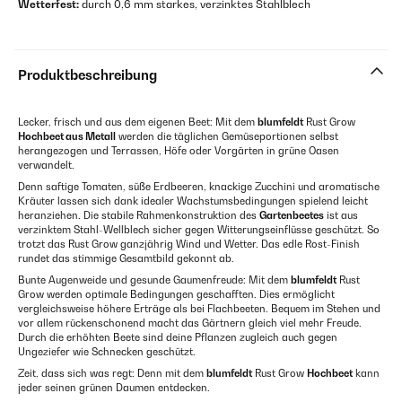
Wetterfest:
durch 0,6 mm starkes, verzinktes Stahlblech
Produktbeschreibung
Lecker, frisch und aus dem eigenen Beet: Mit dem
blumfeldt
Rust Grow
Hochbeet aus Metall
werden die täglichen Gemüseportionen selbst
herangezogen und Terrassen, Höfe oder Vorgärten in grüne Oasen
verwandelt.
Denn saftige Tomaten, süße Erdbeeren, knackige Zucchini und aromatische
Kräuter lassen sich dank idealer Wachstumsbedingungen spielend leicht
heranziehen. Die stabile Rahmenkonstruktion des
Gartenbeetes
ist aus
verzinktem Stahl-Wellblech sicher gegen Witterungseinflüsse geschützt. So
trotzt das Rust Grow ganzjährig Wind und Wetter. Das edle Rost-Finish
rundet das stimmige Gesamtbild gekonnt ab.
Bunte Augenweide und gesunde Gaumenfreude: Mit dem
blumfeldt
Rust
Grow werden optimale Bedingungen geschafften. Dies ermöglicht
vergleichsweise höhere Erträge als bei Flachbeeten. Bequem im Stehen und
vor allem rückenschonend macht das Gärtnern gleich viel mehr Freude.
Durch die erhöhten Beete sind deine Pflanzen zugleich auch gegen
Ungeziefer wie Schnecken geschützt.
Zeit, dass sich was regt: Denn mit dem
blumfeldt
Rust Grow
Hochbeet
kann
jeder seinen grünen Daumen entdecken.