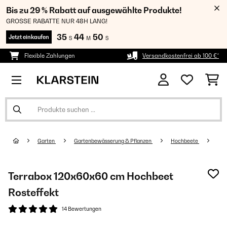
Bis zu 29 % Rabatt auf ausgewählte Produkte!
GROSSE RABATTE NUR 48H LANG!
35
44
49
Jetzt einkaufen
S
M
S
Flexible Zahlungen
Versandkostenfrei ab 100 €*
Garten
Gartenbewässerung & Pflanzen
Hochbeete
Terrabox 120x60x60 cm Hochbeet
Rosteffekt
14 Bewertungen