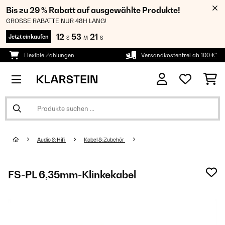
Bis zu 29 % Rabatt auf ausgewählte Produkte!
GROSSE RABATTE NUR 48H LANG!
12
53
20
Jetzt einkaufen
S
M
S
Flexible Zahlungen
Versandkostenfrei ab 100 €*
Audio & Hifi
Kabel & Zubehör
FS-PL 6,35mm-Klinkekabel